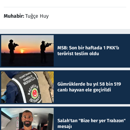
Muhabir:
Tuğçe Huy
MSB: Son bir haftada 1 PKK'lı
terörist teslim oldu
Gümrüklerde bu yıl 58 bin 519
canlı hayvan ele geçirildi
Salah'tan "Bize her yer Trabzon"
mesajı