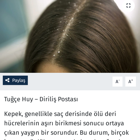
Resmi İlanlar
Rüya Tabirleri
Sağlık
Savunma Sanayi
Seçim 2023
Paylaş
-
+
A
A
Spor
Tuğçe Huy – Diriliş Postası
Teknoloji ve Bilim
Kepek, genellikle saç derisinde ölü deri
hücrelerinin aşırı birikmesi sonucu ortaya
Televizyon
çıkan yaygın bir sorundur. Bu durum, birçok