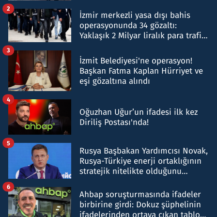
hakkında gözaltı kararı
2
İzmir merkezli yasa dışı bahis
operasyonunda 34 gözaltı:
Yaklaşık 2 Milyar liralık para trafiği
tespit edildi
3
İzmit Belediyesi'ne operasyon!
Başkan Fatma Kaplan Hürriyet ve
eşi gözaltına alındı
4
Oğuzhan Uğur’un ifadesi ilk kez
Diriliş Postası'nda!
5
Rusya Başbakan Yardımcısı Novak,
Rusya-Türkiye enerji ortaklığının
stratejik nitelikte olduğunu
belirtti
6
Ahbap soruşturmasında ifadeler
birbirine girdi: Dokuz şüphelinin
ifadelerinden ortaya çıkan tablo