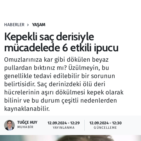
Gündem
HABERLER
YAŞAM
Haber
Kepekli saç derisiyle
Kültür Sanat
mücadelede 6 etkili ipucu
Omuzlarınıza kar gibi dökülen beyaz
Kurumsal Haberler
pullardan bıktınız mı? Üzülmeyin, bu
genellikle tedavi edilebilir bir sorunun
Lezzet Durağı
belirtisidir. Saç derinizdeki ölü deri
Memur ve Kamu
hücrelerinin aşırı dökülmesi kepek olarak
bilinir ve bu durum çeşitli nedenlerden
Otomobil
kaynaklanabilir.
TUĞÇE HUY
Oyun
12.09.2024 - 12:29
12.09.2024 - 12:30
MUHABIR
YAYINLANMA
GÜNCELLEME
Ramazan