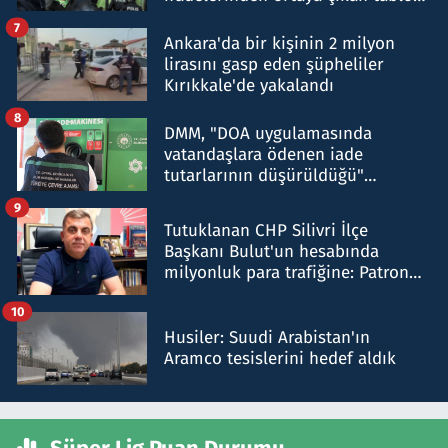
şok etti
7
Ankara'da bir kişinin 2 milyon
lirasını gasp eden şüpheliler
Kırıkkale'de yakalandı
8
DMM, "DOA uygulamasında
vatandaşlara ödenen iade
tutarlarının düşürüldüğü"
iddiasını yalanladı
9
Tutuklanan CHP Silivri İlçe
Başkanı Bulut'un hesabında
milyonluk para trafiğine: Patron
talimat verdi, ben gönderdim
10
Husiler: Suudi Arabistan'ın
Aramco tesislerini hedef aldık