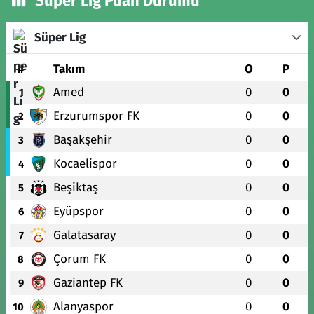
Süper Lig Puan Durumu
Süper Lig
#
Takım
O
P
Amed
0
0
1
Erzurumspor FK
0
0
2
Başakşehir
0
0
3
Kocaelispor
0
0
4
Beşiktaş
0
0
5
Eyüpspor
0
0
6
Galatasaray
0
0
7
Çorum FK
0
0
8
Gaziantep FK
0
0
9
Alanyaspor
0
0
10