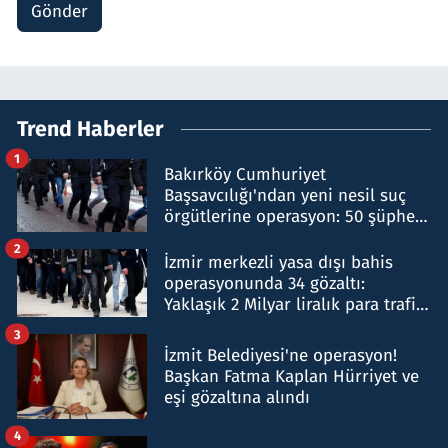
Gönder
Trend Haberler
1
Bakırköy Cumhuriyet
Başsavcılığı'ndan yeni nesil suç
örgütlerine operasyon: 50 şüpheli
hakkında gözaltı kararı
2
İzmir merkezli yasa dışı bahis
operasyonunda 34 gözaltı:
Yaklaşık 2 Milyar liralık para trafiği
tespit edildi
3
İzmit Belediyesi'ne operasyon!
Başkan Fatma Kaplan Hürriyet ve
eşi gözaltına alındı
4