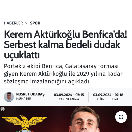
Gündem
HABERLER
SPOR
Haber
Kerem Aktürkoğlu Benfica'da!
Kültür Sanat
Serbest kalma bedeli dudak
uçuklattı
Kurumsal Haberler
Portekiz ekibi Benfica, Galatasaray forması
Lezzet Durağı
giyen Kerem Aktürkoğlu ile 2029 yılına kadar
sözleşme imzalandığını açıkladı.
Memur ve Kamu
NUSRET ODABAŞ
03.09.2024 - 07:15
03.09.2024 - 07:18
MUHABIR
YAYINLANMA
GÜNCELLEME
Otomobil
Oyun
Ramazan