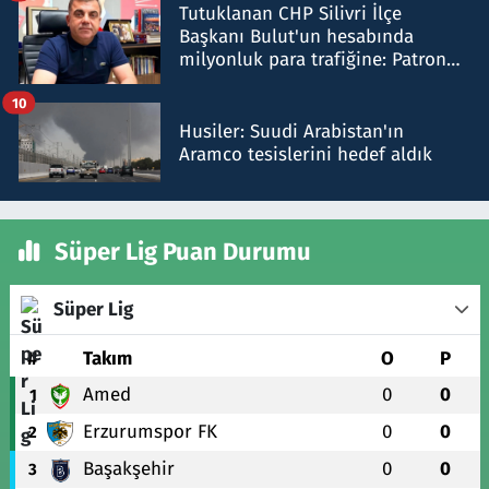
Tutuklanan CHP Silivri İlçe
Başkanı Bulut'un hesabında
milyonluk para trafiğine: Patron
talimat verdi, ben gönderdim
10
Husiler: Suudi Arabistan'ın
Aramco tesislerini hedef aldık
Süper Lig Puan Durumu
Süper Lig
#
Takım
O
P
Amed
0
0
1
Erzurumspor FK
0
0
2
Başakşehir
0
0
3