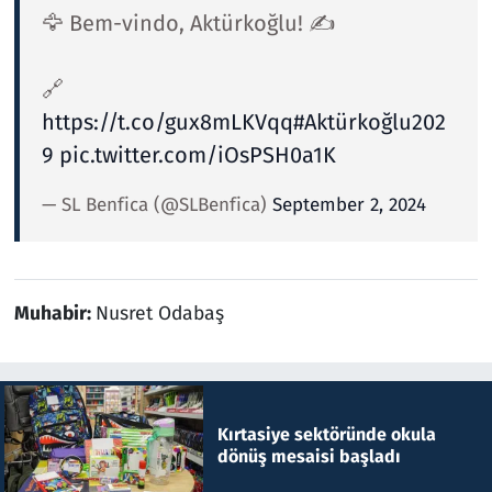
🦅 Bem-vindo, Aktürkoğlu! ✍
🔗
https://t.co/gux8mLKVqq
#Aktürkoğlu202
9
pic.twitter.com/iOsPSH0a1K
— SL Benfica (@SLBenfica)
September 2, 2024
Muhabir:
Nusret Odabaş
Kırtasiye sektöründe okula
dönüş mesaisi başladı