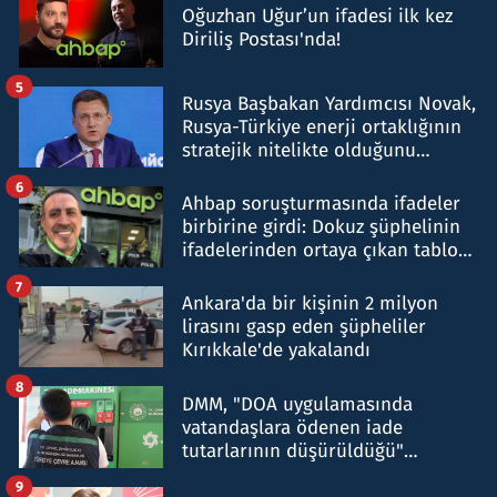
Oğuzhan Uğur’un ifadesi ilk kez
Diriliş Postası'nda!
5
Rusya Başbakan Yardımcısı Novak,
Rusya-Türkiye enerji ortaklığının
stratejik nitelikte olduğunu
belirtti
6
Ahbap soruşturmasında ifadeler
birbirine girdi: Dokuz şüphelinin
ifadelerinden ortaya çıkan tablo
şok etti
7
Ankara'da bir kişinin 2 milyon
lirasını gasp eden şüpheliler
Kırıkkale'de yakalandı
8
DMM, "DOA uygulamasında
vatandaşlara ödenen iade
tutarlarının düşürüldüğü"
iddiasını yalanladı
9