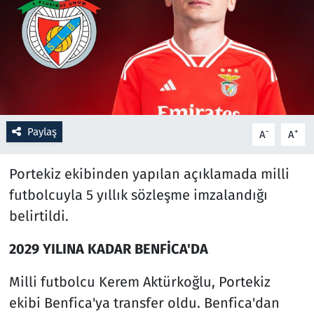
Resmi İlanlar
Rüya Tabirleri
Sağlık
Paylaş
-
+
A
A
Savunma Sanayi
Portekiz ekibinden yapılan açıklamada milli
Seçim 2023
futbolcuyla 5 yıllık sözleşme imzalandığı
Spor
belirtildi.
Teknoloji ve Bilim
2029 YILINA KADAR BENFİCA'DA
Milli futbolcu Kerem Aktürkoğlu, Portekiz
Televizyon
ekibi Benfica'ya transfer oldu. Benfica'dan