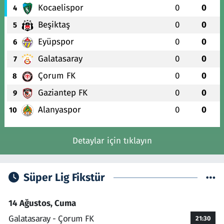
Kocaelispor
0
0
4
Beşiktaş
0
0
5
Eyüpspor
0
0
6
Galatasaray
0
0
7
Çorum FK
0
0
8
Gaziantep FK
0
0
9
Alanyaspor
0
0
10
Detaylar için tıklayın
Süper Lig Fikstür
14 Ağustos, Cuma
Galatasaray - Çorum FK
21:30