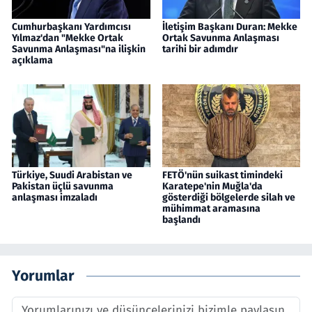
Cumhurbaşkanı Yardımcısı
İletişim Başkanı Duran: Mekke
Yılmaz'dan "Mekke Ortak
Ortak Savunma Anlaşması
Savunma Anlaşması"na ilişkin
tarihi bir adımdır
açıklama
Türkiye, Suudi Arabistan ve
FETÖ'nün suikast timindeki
Pakistan üçlü savunma
Karatepe'nin Muğla'da
anlaşması imzaladı
gösterdiği bölgelerde silah ve
mühimmat aramasına
başlandı
Yorumlar