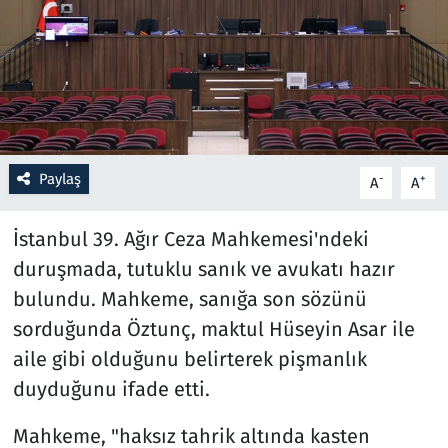
Resmi İlanlar
Rüya Tabirleri
Sağlık
Paylaş
-
+
A
A
Savunma Sanayi
İstanbul 39. Ağır Ceza Mahkemesi'ndeki
Seçim 2023
duruşmada, tutuklu sanık ve avukatı hazır
bulundu. Mahkeme, sanığa son sözünü
Spor
sorduğunda Öztunç, maktul Hüseyin Asar ile
Teknoloji ve Bilim
aile gibi olduğunu belirterek pişmanlık
duyduğunu ifade etti.
Televizyon
Mahkeme, "haksız tahrik altında kasten