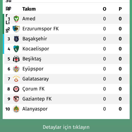
#
Takım
O
P
Amed
0
0
1
Erzurumspor FK
0
0
2
Başakşehir
0
0
3
Kocaelispor
0
0
4
Beşiktaş
0
0
5
Eyüpspor
0
0
6
Galatasaray
0
0
7
Çorum FK
0
0
8
Gaziantep FK
0
0
9
Alanyaspor
0
0
10
Detaylar için tıklayın