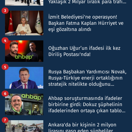
Yaklaşık 2 Milyar liralık para trafiği
tespit edildi
3
İzmit Belediyesi'ne operasyon!
Başkan Fatma Kaplan Hürriyet ve
eşi gözaltına alındı
4
Oğuzhan Uğur’un ifadesi ilk kez
Diriliş Postası'nda!
5
Rusya Başbakan Yardımcısı Novak,
Rusya-Türkiye enerji ortaklığının
stratejik nitelikte olduğunu
belirtti
6
Ahbap soruşturmasında ifadeler
birbirine girdi: Dokuz şüphelinin
ifadelerinden ortaya çıkan tablo
şok etti
7
Ankara'da bir kişinin 2 milyon
lirasını gasp eden şüpheliler