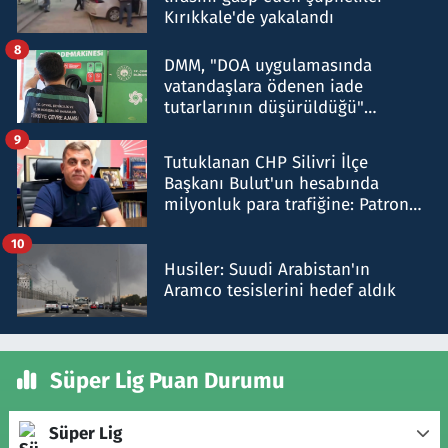
Kırıkkale'de yakalandı
8
DMM, "DOA uygulamasında
vatandaşlara ödenen iade
tutarlarının düşürüldüğü"
iddiasını yalanladı
9
Tutuklanan CHP Silivri İlçe
Başkanı Bulut'un hesabında
milyonluk para trafiğine: Patron
talimat verdi, ben gönderdim
10
Husiler: Suudi Arabistan'ın
Aramco tesislerini hedef aldık
Süper Lig Puan Durumu
Süper Lig