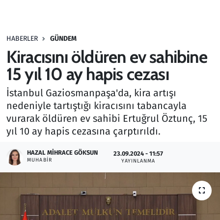
Gündem
HABERLER
GÜNDEM
Haber
Kiracısını öldüren ev sahibine
Kültür Sanat
15 yıl 10 ay hapis cezası
İstanbul Gaziosmanpaşa'da, kira artışı
Kurumsal Haberler
nedeniyle tartıştığı kiracısını tabancayla
vurarak öldüren ev sahibi Ertuğrul Öztunç, 15
Lezzet Durağı
yıl 10 ay hapis cezasına çarptırıldı.
Memur ve Kamu
HAZAL MIHRACE GÖKSUN
23.09.2024 - 11:57
MUHABIR
YAYINLANMA
Otomobil
Oyun
Ramazan