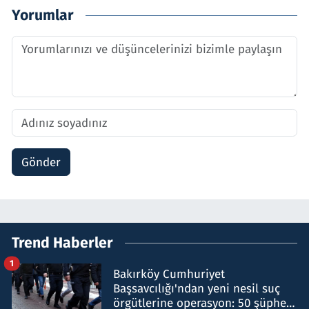
Yorumlar
Gönder
Trend Haberler
1
Bakırköy Cumhuriyet
Başsavcılığı'ndan yeni nesil suç
örgütlerine operasyon: 50 şüpheli