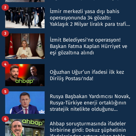
hakkında gözaltı kararı
2
İzmir merkezli yasa dışı bahis
operasyonunda 34 gözaltı:
Yaklaşık 2 Milyar liralık para trafiği
tespit edildi
3
İzmit Belediyesi'ne operasyon!
Başkan Fatma Kaplan Hürriyet ve
eşi gözaltına alındı
4
Oğuzhan Uğur’un ifadesi ilk kez
Diriliş Postası'nda!
5
Rusya Başbakan Yardımcısı Novak,
Rusya-Türkiye enerji ortaklığının
stratejik nitelikte olduğunu
belirtti
6
Ahbap soruşturmasında ifadeler
birbirine girdi: Dokuz şüphelinin