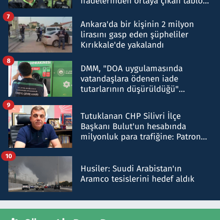
ifadelerinden ortaya çıkan tablo
şok etti
7
Ankara'da bir kişinin 2 milyon
lirasını gasp eden şüpheliler
Kırıkkale'de yakalandı
8
DMM, "DOA uygulamasında
vatandaşlara ödenen iade
tutarlarının düşürüldüğü"
iddiasını yalanladı
9
Tutuklanan CHP Silivri İlçe
Başkanı Bulut'un hesabında
milyonluk para trafiğine: Patron
talimat verdi, ben gönderdim
10
Husiler: Suudi Arabistan'ın
Aramco tesislerini hedef aldık