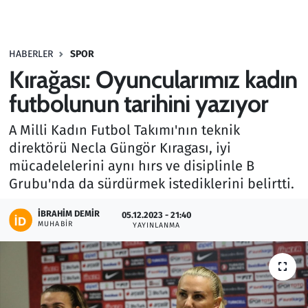
Gündem
HABERLER
SPOR
Haber
Kırağası: Oyuncularımız kadın
Kültür Sanat
futbolunun tarihini yazıyor
A Milli Kadın Futbol Takımı'nın teknik
Kurumsal Haberler
direktörü Necla Güngör Kıragası, iyi
mücadelelerini aynı hırs ve disiplinle B
Lezzet Durağı
Grubu'nda da sürdürmek istediklerini belirtti.
Memur ve Kamu
İBRAHIM DEMIR
05.12.2023 - 21:40
MUHABIR
YAYINLANMA
Otomobil
Oyun
Ramazan