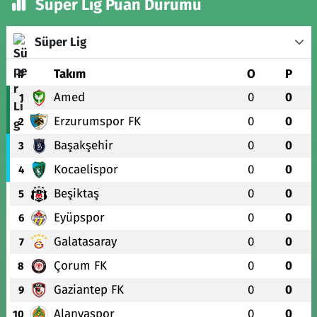
Süper Lig Puan Durumu
Süper Lig
#
Takım
O
P
Amed
0
0
1
Erzurumspor FK
0
0
2
Başakşehir
0
0
3
Kocaelispor
0
0
4
Beşiktaş
0
0
5
Eyüpspor
0
0
6
Galatasaray
0
0
7
Çorum FK
0
0
8
Gaziantep FK
0
0
9
Alanyaspor
0
0
10