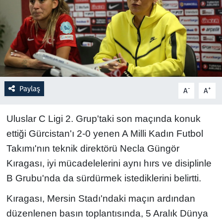
Resmi İlanlar
Rüya Tabirleri
Sağlık
Paylaş
-
+
A
A
Savunma Sanayi
Uluslar C Ligi 2. Grup'taki son maçında konuk
Seçim 2023
ettiği Gürcistan'ı 2-0 yenen A Milli Kadın Futbol
Takımı'nın teknik direktörü Necla Güngör
Spor
Kıragası, iyi mücadelelerini aynı hırs ve disiplinle
Teknoloji ve Bilim
B Grubu'nda da sürdürmek istediklerini belirtti.
Kıragası, Mersin Stadı'ndaki maçın ardından
Televizyon
düzenlenen basın toplantısında, 5 Aralık Dünya