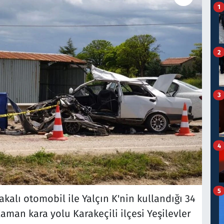
1
2
3
4
5
kalı otomobil ile Yalçın K'nin kullandığı 34
man kara yolu Karakeçili ilçesi Yeşilevler