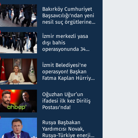
Bakırköy Cumhuriyet
Başsavcılığı'ndan yeni
nesil suç örgütlerine
operasyon: 50 şüpheli
hakkında gözaltı kararı
İzmir merkezli yasa
dışı bahis
operasyonunda 34
gözaltı: Yaklaşık 2
Milyar liralık para
İzmit Belediyesi'ne
trafiği tespit edildi
operasyon! Başkan
Fatma Kaplan Hürriyet
ve eşi gözaltına alındı
Oğuzhan Uğur’un
ifadesi ilk kez Diriliş
Postası'nda!
Rusya Başbakan
Yardımcısı Novak,
Rusya-Türkiye enerji