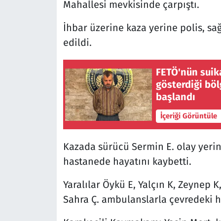
Mahallesi mevkisinde çarpıştı.
İhbar üzerine kaza yerine polis, sağ
edildi.
FETÖ'nün suik
gösterdiği bö
başlandı
İçeriği Görüntüle
Kazada sürücü Sermin E. olay yerinde
hastanede hayatını kaybetti.
Yaralılar Öykü E, Yalçın K, Zeynep K
Sahra Ç. ambulanslarla çevredeki ha