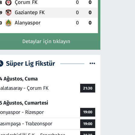
Çorum FK
0
0
8
Gaziantep FK
0
0
9
Alanyaspor
0
0
0
Detaylar için tıklayın
Süper Lig Fikstür
4 Ağustos, Cuma
alatasaray - Çorum FK
21:30
5 Ağustos, Cumartesi
onyaspor - Rizespor
19:00
asımpaşa - Trabzonspor
19:00