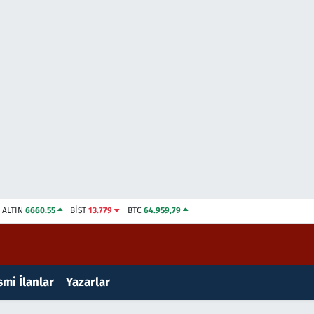
ALTIN
6660.55
BİST
13.779
BTC
64.959,79
mi İlanlar
Yazarlar