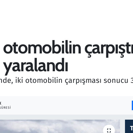
i otomobilin çarpışt
i yaralandı
inde, iki otomobilin çarpışması sonucu 3 k
K
SÜRESI