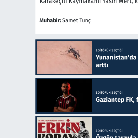
Karakeçili Kaymakamı Yasin Mert, ka
Muhabir:
Samet Tunç
EDITÖRÜN SEÇTIĞI
Yunanistan'da B
arttı
EDITÖRÜN SEÇTIĞI
Gaziantep FK, 
EDITÖRÜN SEÇTIĞI
Özgün tarzıyla