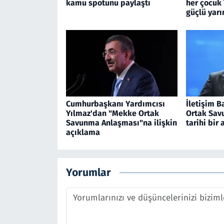
kamu spotunu paylaştı
her çocuk 
güçlü yarı
Cumhurbaşkanı Yardımcısı
İletişim 
Yılmaz'dan "Mekke Ortak
Ortak Sav
Savunma Anlaşması"na ilişkin
tarihi bir
açıklama
Yorumlar