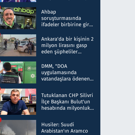
ortaklığının stratejik
nitelikte olduğunu
Ahbap
belirtti
soruşturmasında
ifadeler birbirine girdi:
Dokuz şüphelinin
ifadelerinden ortaya
Ankara'da bir kişinin 2
çıkan tablo şok etti
milyon lirasını gasp
eden şüpheliler
Kırıkkale'de yakalandı
DMM, "DOA
uygulamasında
vatandaşlara ödenen
iade tutarlarının
düşürüldüğü" iddiasını
Tutuklanan CHP Silivri
yalanladı
İlçe Başkanı Bulut'un
hesabında milyonluk
para trafiğine: Patron
talimat verdi, ben
Husiler: Suudi
gönderdim
Arabistan'ın Aramco