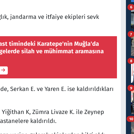
6
lık, jandarma ve itfaiye ekipleri sevk
7
ast timindeki Karatepe'nin Muğla'da
lgelerde silah ve mühimmat aramasına
8
, Serkan E. ve Yaren E. ise kaldırıldıkları
9
, Yiğithan K, Zümra Livaze K. ile Zeynep
10
stanelere kaldırıldı.