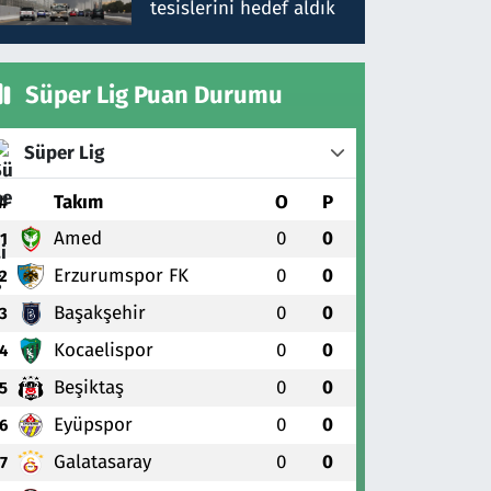
tesislerini hedef aldık
Süper Lig Puan Durumu
Süper Lig
#
Takım
O
P
Amed
0
0
1
Erzurumspor FK
0
0
2
Başakşehir
0
0
3
Kocaelispor
0
0
4
Beşiktaş
0
0
5
Eyüpspor
0
0
6
Galatasaray
0
0
7