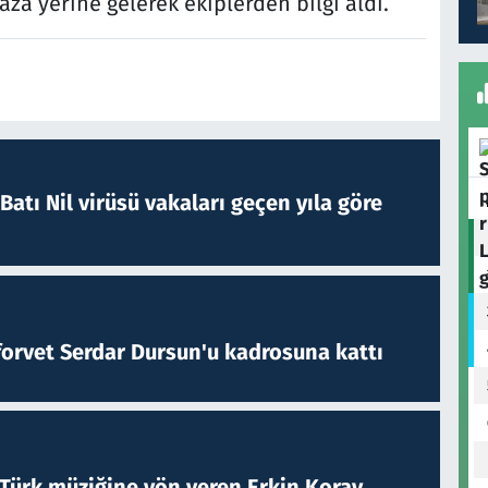
za yerine gelerek ekiplerden bilgi aldı.
atı Nil virüsü vakaları geçen yıla göre
forvet Serdar Dursun'u kadrosuna kattı
 Türk müziğine yön veren Erkin Koray