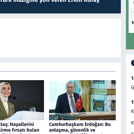
1
1
G
1
K
K
aş: Hayallerini
Cumhurbaşkanı Erdoğan: Bu
irme fırsatı bulan
anlaşma, güvenlik ve