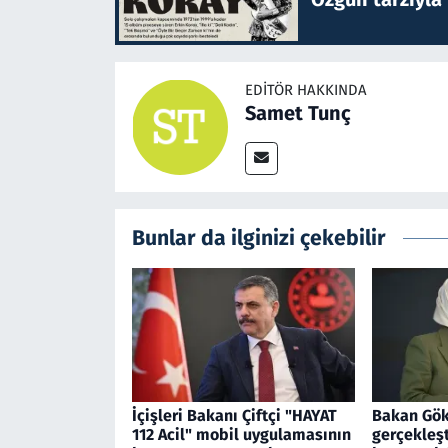
EDITÖR HAKKINDA
Samet Tunç
Bunlar da ilginizi çekebilir
İçişleri Bakanı Çiftçi "HAYAT
Bakan Gökt
112 Acil" mobil uygulamasının
gerçekleşt