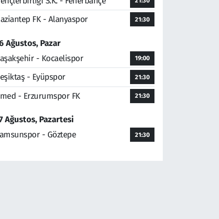
ençlerbirliği S.K. - Fenerbahçe
21:30
aziantep FK - Alanyaspor
21:30
6 Ağustos, Pazar
aşakşehir - Kocaelispor
19:00
eşiktaş - Eyüpspor
21:30
med - Erzurumspor FK
21:30
7 Ağustos, Pazartesi
amsunspor - Göztepe
21:30