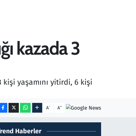
ığı kazada 3
işi yaşamını yitirdi, 6 kişi
-
+
A
A
Trend Haberler