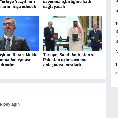
G
Türkiye Yüzyılı'nın
savunma işbirliğine katkı
nlarını inşa edecek
sağlayacak
G
1
B
B
A
Başkanı Duran: Mekke
Türkiye, Suudi Arabistan ve
unma Anlaşması
Pakistan üçlü savunma
1
 adımdır
anlaşması imzaladı
S