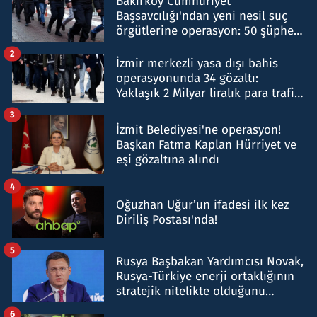
Bakırköy Cumhuriyet
Başsavcılığı'ndan yeni nesil suç
örgütlerine operasyon: 50 şüpheli
hakkında gözaltı kararı
2
İzmir merkezli yasa dışı bahis
operasyonunda 34 gözaltı:
Yaklaşık 2 Milyar liralık para trafiği
tespit edildi
3
İzmit Belediyesi'ne operasyon!
Başkan Fatma Kaplan Hürriyet ve
eşi gözaltına alındı
4
Oğuzhan Uğur’un ifadesi ilk kez
Diriliş Postası'nda!
5
Rusya Başbakan Yardımcısı Novak,
Rusya-Türkiye enerji ortaklığının
stratejik nitelikte olduğunu
belirtti
6