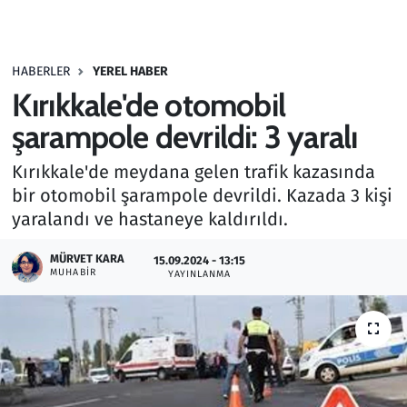
Gündem
HABERLER
YEREL HABER
Haber
Kırıkkale'de otomobil
Kültür Sanat
şarampole devrildi: 3 yaralı
Kırıkkale'de meydana gelen trafik kazasında
Kurumsal Haberler
bir otomobil şarampole devrildi. Kazada 3 kişi
yaralandı ve hastaneye kaldırıldı.
Lezzet Durağı
MÜRVET KARA
15.09.2024 - 13:15
Memur ve Kamu
MUHABIR
YAYINLANMA
Otomobil
Oyun
Ramazan