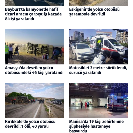
Bayburt'ta kamyonetle hafif
Eskişehir'de yolcu otobüsü
ticari aracın çarpıştığı kazada
şarampole devrildi
8 kişi yaralandı
Amasya'da devrilen yolcu
Motosiklet 3 metre sürüklendi,
otobüsündeki 46 kişi yaralandı
sürücü yaralandı
Kırıkkale'de yolcu otobüsü
Manisa’da 19 kişi zehirlenme
devrildi: 1 ölü, 40 yaralı
şüphesiyle hastaneye
başvurdu