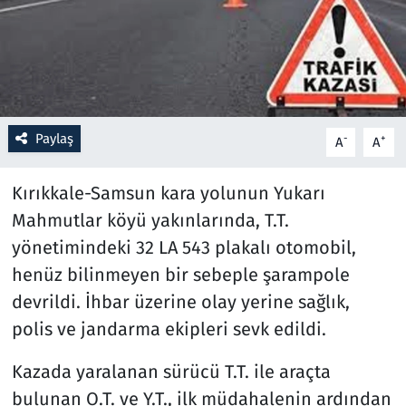
Resmi İlanlar
Rüya Tabirleri
Sağlık
Paylaş
-
+
A
A
Savunma Sanayi
Kırıkkale-Samsun kara yolunun Yukarı
Mahmutlar köyü yakınlarında, T.T.
Seçim 2023
yönetimindeki 32 LA 543 plakalı otomobil,
henüz bilinmeyen bir sebeple şarampole
Spor
devrildi. İhbar üzerine olay yerine sağlık,
Teknoloji ve Bilim
polis ve jandarma ekipleri sevk edildi.
Televizyon
Kazada yaralanan sürücü T.T. ile araçta
bulunan O.T. ve Y.T., ilk müdahalenin ardından