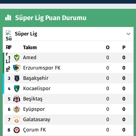
Süper Lig Puan Durumu
Süper Lig
#
Takım
O
P
Amed
0
0
1
Erzurumspor FK
0
0
2
Başakşehir
0
0
3
Kocaelispor
0
0
4
Beşiktaş
0
0
5
Eyüpspor
0
0
6
Galatasaray
0
0
7
Çorum FK
0
0
8