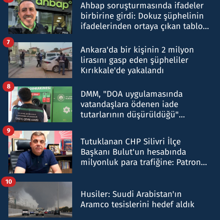
Ahbap soruşturmasında ifadeler
birbirine girdi: Dokuz şüphelinin
ifadelerinden ortaya çıkan tablo
şok etti
7
Ankara'da bir kişinin 2 milyon
lirasını gasp eden şüpheliler
Kırıkkale'de yakalandı
8
DMM, "DOA uygulamasında
vatandaşlara ödenen iade
tutarlarının düşürüldüğü"
iddiasını yalanladı
9
Tutuklanan CHP Silivri İlçe
Başkanı Bulut'un hesabında
milyonluk para trafiğine: Patron
talimat verdi, ben gönderdim
10
Husiler: Suudi Arabistan'ın
Aramco tesislerini hedef aldık