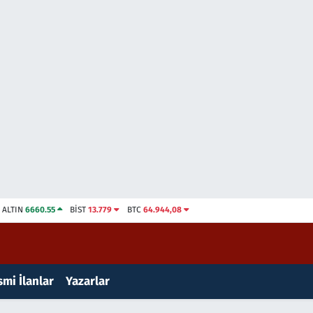
ALTIN
6660.55
BİST
13.779
BTC
64.944,08
mi İlanlar
Yazarlar