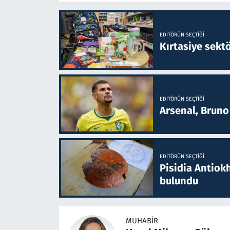
EDITÖRÜN SEÇTIĞI
Kırtasiye sekt
EDITÖRÜN SEÇTIĞI
Arsenal, Bruno 
EDITÖRÜN SEÇTIĞI
Pisidia Antiokh
bulundu
MUHABIR