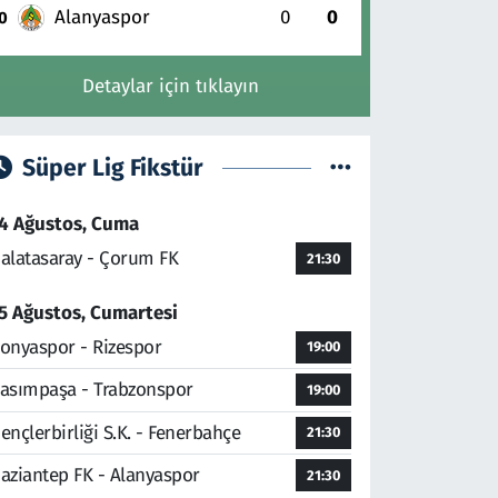
Alanyaspor
0
0
0
Detaylar için tıklayın
Süper Lig Fikstür
4 Ağustos, Cuma
alatasaray - Çorum FK
21:30
5 Ağustos, Cumartesi
onyaspor - Rizespor
19:00
asımpaşa - Trabzonspor
19:00
ençlerbirliği S.K. - Fenerbahçe
21:30
aziantep FK - Alanyaspor
21:30