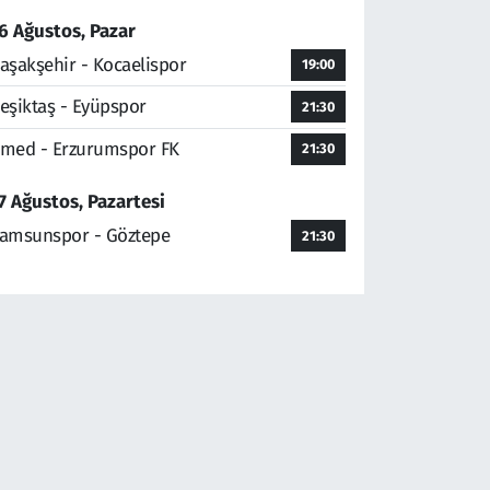
6 Ağustos, Pazar
aşakşehir - Kocaelispor
19:00
eşiktaş - Eyüpspor
21:30
med - Erzurumspor FK
21:30
7 Ağustos, Pazartesi
amsunspor - Göztepe
21:30