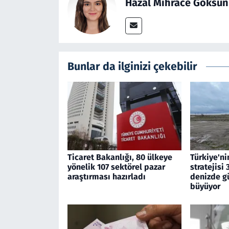
Hazal Mihrace Göksun
Bunlar da ilginizi çekebilir
Ticaret Bakanlığı, 80 ülkeye
Türkiye'nin
yönelik 107 sektörel pazar
stratejisi
araştırması hazırladı
denizde gü
büyüyor