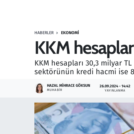
Resmi İlanlar
Rüya Tabirleri
HABERLER
EKONOMI
KKM hesapları
Sağlık
Savunma Sanayi
KKM hesapları 30,3 milyar TL 
sektörünün kredi hacmi ise 87,
Seçim 2023
HAZAL MIHRACE GÖKSUN
26.09.2024 - 14:42
Spor
MUHABIR
YAYINLANMA
Teknoloji ve Bilim
Televizyon