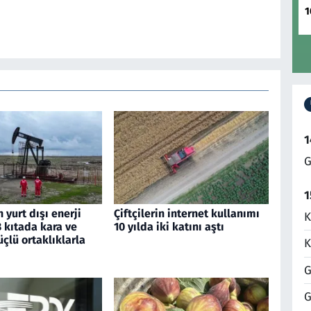
1
1
G
1
 yurt dışı enerji
Çiftçilerin internet kullanımı
K
 3 kıtada kara ve
10 yılda iki katını aştı
çlü ortaklıklarla
K
G
G