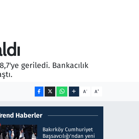
ldı
,7'ye geriledi. Bankacılık
ştı.
-
+
A
A
Trend Haberler
Bakırköy Cumhuriyet
Başsavcılığı'ndan yeni