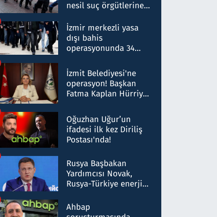
nesil suç örgütlerine
operasyon: 50 şüpheli
hakkında gözaltı kararı
İzmir merkezli yasa
dışı bahis
operasyonunda 34
gözaltı: Yaklaşık 2
Milyar liralık para
İzmit Belediyesi'ne
trafiği tespit edildi
operasyon! Başkan
Fatma Kaplan Hürriyet
ve eşi gözaltına alındı
Oğuzhan Uğur’un
ifadesi ilk kez Diriliş
Postası'nda!
Rusya Başbakan
Yardımcısı Novak,
Rusya-Türkiye enerji
ortaklığının stratejik
nitelikte olduğunu
Ahbap
belirtti