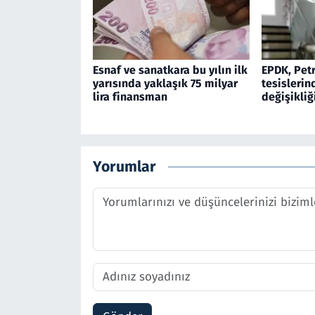
Esnaf ve sanatkara bu yılın ilk
EPDK, Petr
yarısında yaklaşık 75 milyar
tesislerin
lira finansman
değişikliğ
Yorumlar