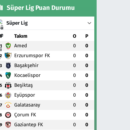
Süper Lig Puan Durumu
Süper Lig
#
Takım
O
P
Amed
0
0
1
Erzurumspor FK
0
0
2
Başakşehir
0
0
3
Kocaelispor
0
0
4
Beşiktaş
0
0
5
Eyüpspor
0
0
6
Galatasaray
0
0
7
Çorum FK
0
0
8
Gaziantep FK
0
0
9