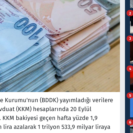
2
3
4
5
e Kurumu'nun (BDDK) yayımladığı verilere
vduat (KKM) hesaplarında 20 Eylül
. KKM bakiyesi geçen hafta yüzde 1,9
6
lira azalarak 1 trilyon 533,9 milyar liraya