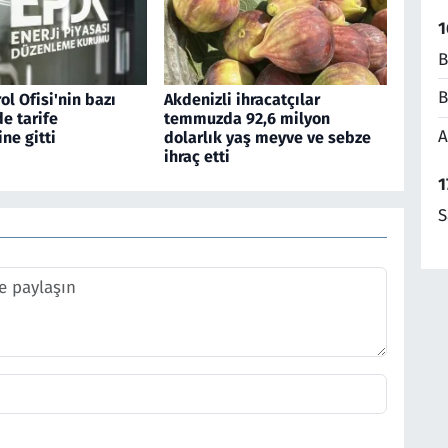
1
B
B
ol Ofisi'nin bazı
Akdenizli ihracatçılar
de tarife
temmuzda 92,6 milyon
A
ine gitti
dolarlık yaş meyve ve sebze
ihraç etti
1
S