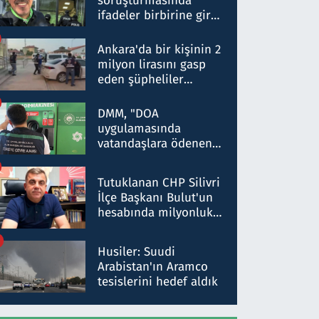
soruşturmasında
ifadeler birbirine girdi:
Dokuz şüphelinin
ifadelerinden ortaya
Ankara'da bir kişinin 2
çıkan tablo şok etti
milyon lirasını gasp
eden şüpheliler
Kırıkkale'de yakalandı
DMM, "DOA
uygulamasında
vatandaşlara ödenen
iade tutarlarının
düşürüldüğü" iddiasını
Tutuklanan CHP Silivri
yalanladı
İlçe Başkanı Bulut'un
hesabında milyonluk
para trafiğine: Patron
talimat verdi, ben
Husiler: Suudi
gönderdim
Arabistan'ın Aramco
tesislerini hedef aldık