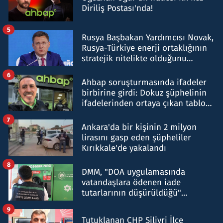
Diriliş Postası'nda!
5
Rusya Başbakan Yardımcısı Novak,
Rusya-Türkiye enerji ortaklığının
stratejik nitelikte olduğunu
belirtti
6
Ahbap soruşturmasında ifadeler
birbirine girdi: Dokuz şüphelinin
ifadelerinden ortaya çıkan tablo
şok etti
7
Ankara'da bir kişinin 2 milyon
lirasını gasp eden şüpheliler
Kırıkkale'de yakalandı
8
DMM, "DOA uygulamasında
vatandaşlara ödenen iade
tutarlarının düşürüldüğü"
iddiasını yalanladı
9
Tutuklanan CHP Silivri İlçe