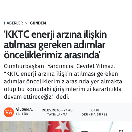
Gündem
HABERLER
GÜNDEM
Haber
'KKTC enerji arzına ilişkin
Kültür Sanat
atılması gereken adımlar
önceliklerimiz arasında'
Kurumsal Haberler
Cumhurbaşkanı Yardımcısı Cevdet Yılmaz,
Lezzet Durağı
"KKTC enerji arzına ilişkin atılması gereken
adımlar önceliklerimiz arasında yer almakta
Memur ve Kamu
olup bu konudaki girişimlerimizi kararlılıkla
devam ettireceğiz." dedi.
Otomobil
VILDAN A.
20.05.2026 - 21:45
6 DK
EDITÖR
Oyun
YAYINLANMA
OKUNMA SÜRESI
Ramazan