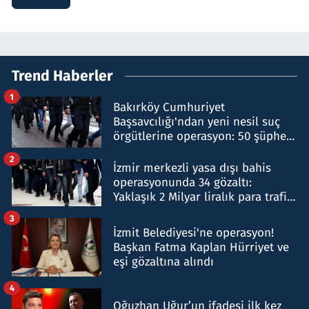
Trend Haberler
1
Bakırköy Cumhuriyet
Başsavcılığı'ndan yeni nesil suç
örgütlerine operasyon: 50 şüpheli
hakkında gözaltı kararı
2
İzmir merkezli yasa dışı bahis
operasyonunda 34 gözaltı:
Yaklaşık 2 Milyar liralık para trafiği
tespit edildi
3
İzmit Belediyesi'ne operasyon!
Başkan Fatma Kaplan Hürriyet ve
eşi gözaltına alındı
4
Oğuzhan Uğur’un ifadesi ilk kez