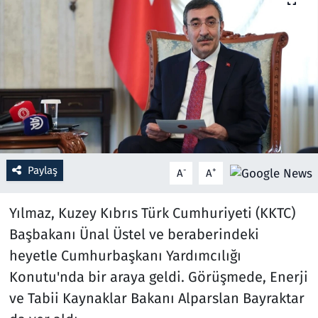
Resmi İlanlar
Rüya Tabirleri
Sağlık
Savunma Sanayi
Paylaş
-
+
A
A
Seçim 2023
Yılmaz, Kuzey Kıbrıs Türk Cumhuriyeti (KKTC)
Spor
Başbakanı Ünal Üstel ve beraberindeki
Teknoloji ve Bilim
heyetle Cumhurbaşkanı Yardımcılığı
Konutu'nda bir araya geldi. Görüşmede, Enerji
Televizyon
ve Tabii Kaynaklar Bakanı Alparslan Bayraktar