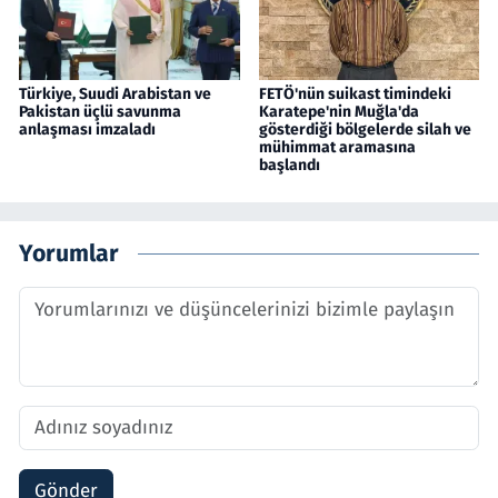
Türkiye, Suudi Arabistan ve
FETÖ'nün suikast timindeki
Pakistan üçlü savunma
Karatepe'nin Muğla'da
anlaşması imzaladı
gösterdiği bölgelerde silah ve
mühimmat aramasına
başlandı
Yorumlar
Gönder