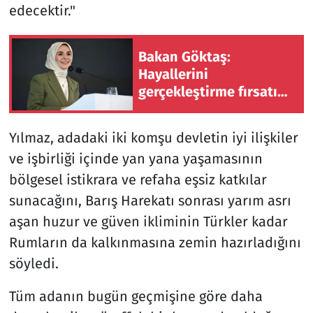
edecektir."
Bakan Göktaş:
Hayallerini
gerçekleştirme fırsatı
bulan her çocuk Türkiye
Yüzyılı'nın güçlü
Yılmaz, adadaki iki komşu devletin iyi ilişkiler
yarınlarını inşa edecek
ve işbirliği içinde yan yana yaşamasının
bölgesel istikrara ve refaha eşsiz katkılar
sunacağını, Barış Harekatı sonrası yarım asrı
aşan huzur ve güven ikliminin Türkler kadar
Rumların da kalkınmasına zemin hazırladığını
söyledi.
Tüm adanın bugün geçmişine göre daha