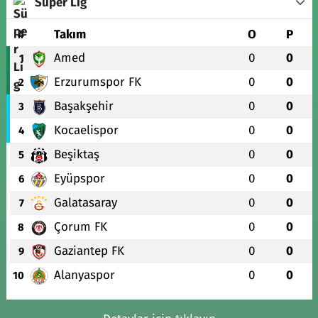
Süper Lig
#
Takım
O
P
Amed
0
0
1
Erzurumspor FK
0
0
2
Başakşehir
0
0
3
Kocaelispor
0
0
4
Beşiktaş
0
0
5
Eyüpspor
0
0
6
Galatasaray
0
0
7
Çorum FK
0
0
8
Gaziantep FK
0
0
9
Alanyaspor
0
0
10