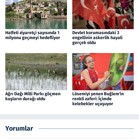
Halfeti ziyaretçi sayısında 1
Devlet korumasındaki 3
milyonu geçmeyi hedefliyor
engellinin askerlik hayali
gerçek oldu
Ağrı Dağı Milli Parkı göçmen
Lösemiyi yenen Buğlem'in
kuşların durağı oldu
renkli zaferi: İçimde
kelebekler uçuşuyor
Yorumlar