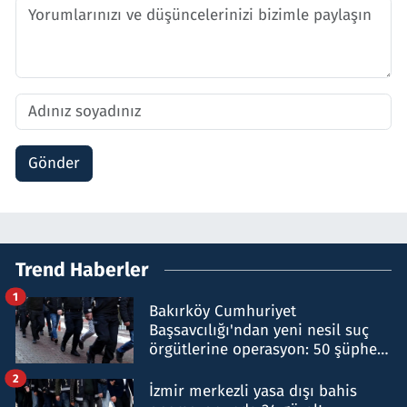
Gönder
Trend Haberler
1
Bakırköy Cumhuriyet
Başsavcılığı'ndan yeni nesil suç
örgütlerine operasyon: 50 şüpheli
hakkında gözaltı kararı
2
İzmir merkezli yasa dışı bahis