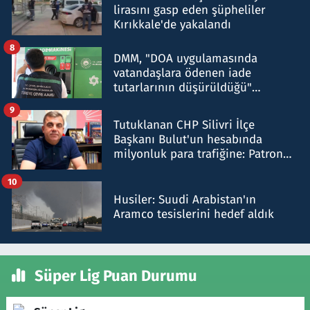
lirasını gasp eden şüpheliler
Kırıkkale'de yakalandı
8
DMM, "DOA uygulamasında
vatandaşlara ödenen iade
tutarlarının düşürüldüğü"
iddiasını yalanladı
9
Tutuklanan CHP Silivri İlçe
Başkanı Bulut'un hesabında
milyonluk para trafiğine: Patron
talimat verdi, ben gönderdim
10
Husiler: Suudi Arabistan'ın
Aramco tesislerini hedef aldık
Süper Lig Puan Durumu