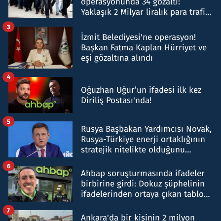
operasyonunda 34 gözaltı:
Yaklaşık 2 Milyar liralık para trafiği
tespit edildi
3
İzmit Belediyesi'ne operasyon!
Başkan Fatma Kaplan Hürriyet ve
eşi gözaltına alındı
4
Oğuzhan Uğur’un ifadesi ilk kez
Diriliş Postası'nda!
5
Rusya Başbakan Yardımcısı Novak,
Rusya-Türkiye enerji ortaklığının
stratejik nitelikte olduğunu
belirtti
6
Ahbap soruşturmasında ifadeler
birbirine girdi: Dokuz şüphelinin
ifadelerinden ortaya çıkan tablo
şok etti
7
Ankara'da bir kişinin 2 milyon