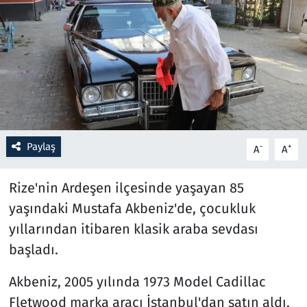
Resmi İlanlar
Rüya Tabirleri
Sağlık
Savunma Sanayi
Paylaş
-
+
A
A
Seçim 2023
Rize'nin Ardeşen ilçesinde yaşayan 85
Spor
yaşındaki Mustafa Akbeniz'de, çocukluk
yıllarından itibaren klasik araba sevdası
Teknoloji ve Bilim
başladı.
Televizyon
Akbeniz, 2005 yılında 1973 Model Cadillac
Fletwood marka aracı İstanbul'dan satın aldı.