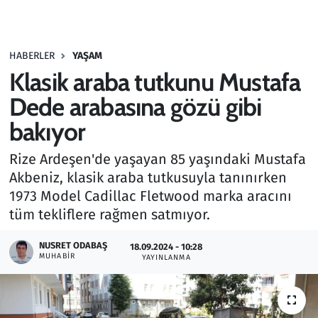
Gündem
HABERLER
YAŞAM
Haber
Klasik araba tutkunu Mustafa
Kültür Sanat
Dede arabasına gözü gibi
bakıyor
Kurumsal Haberler
Rize Ardeşen'de yaşayan 85 yaşındaki Mustafa
Lezzet Durağı
Akbeniz, klasik araba tutkusuyla tanınırken
1973 Model Cadillac Fletwood marka aracını
Memur ve Kamu
tüm tekliflere rağmen satmıyor.
Otomobil
NUSRET ODABAŞ
18.09.2024 - 10:28
MUHABIR
YAYINLANMA
Oyun
Ramazan