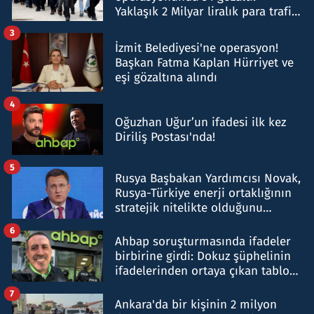
Yaklaşık 2 Milyar liralık para trafiği
tespit edildi
3
İzmit Belediyesi'ne operasyon!
Başkan Fatma Kaplan Hürriyet ve
eşi gözaltına alındı
4
Oğuzhan Uğur’un ifadesi ilk kez
Diriliş Postası'nda!
5
Rusya Başbakan Yardımcısı Novak,
Rusya-Türkiye enerji ortaklığının
stratejik nitelikte olduğunu
belirtti
6
Ahbap soruşturmasında ifadeler
birbirine girdi: Dokuz şüphelinin
ifadelerinden ortaya çıkan tablo
şok etti
7
Ankara'da bir kişinin 2 milyon