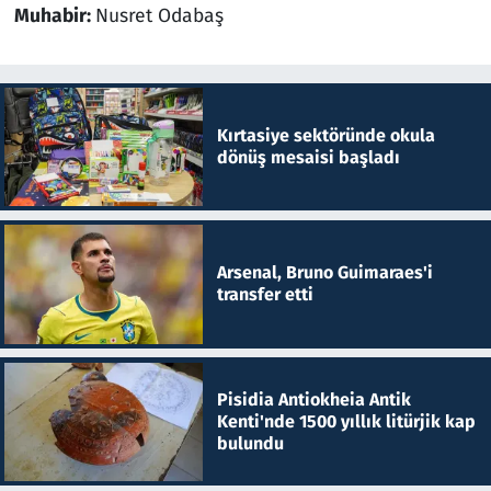
Muhabir:
Nusret Odabaş
Kırtasiye sektöründe okula
dönüş mesaisi başladı
Arsenal, Bruno Guimaraes'i
transfer etti
Pisidia Antiokheia Antik
Kenti'nde 1500 yıllık litürjik kap
bulundu