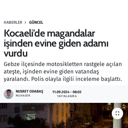
Gündem
HABERLER
GÜNCEL
Haber
Kocaeli'de magandalar
Kültür Sanat
işinden evine giden adamı
vurdu
Kurumsal Haberler
Gebze ilçesinde motosikletten rastgele açılan
Lezzet Durağı
ateşte, işinden evine giden vatandaş
yaralandı. Polis olayla ilgili inceleme başlattı.
Memur ve Kamu
NUSRET ODABAŞ
11.09.2024 - 08:03
MUHABIR
YAYINLANMA
Otomobil
Oyun
Ramazan