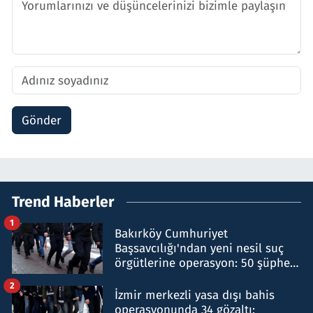
Gönder
Trend Haberler
1
Bakırköy Cumhuriyet
Başsavcılığı'ndan yeni nesil suç
örgütlerine operasyon: 50 şüpheli
hakkında gözaltı kararı
2
İzmir merkezli yasa dışı bahis
operasyonunda 34 gözaltı: