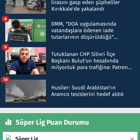
lirasını gasp eden şüpheliler
Kırıkkale'de yakalandı
8
DMM, "DOA uygulamasında
vatandaşlara ödenen iade
tutarlarının düşürüldüğü"
iddiasını yalanladı
9
Tutuklanan CHP Silivri İlçe
Başkanı Bulut'un hesabında
milyonluk para trafiğine: Patron
talimat verdi, ben gönderdim
10
Husiler: Suudi Arabistan'ın
Aramco tesislerini hedef aldık
Süper Lig Puan Durumu
Süper Lig