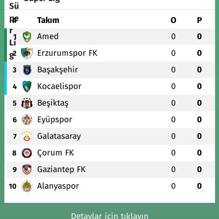
#
Takım
O
P
Amed
0
0
1
Erzurumspor FK
0
0
2
Başakşehir
0
0
3
Kocaelispor
0
0
4
Beşiktaş
0
0
5
Eyüpspor
0
0
6
Galatasaray
0
0
7
Çorum FK
0
0
8
Gaziantep FK
0
0
9
Alanyaspor
0
0
10
Detaylar için tıklayın