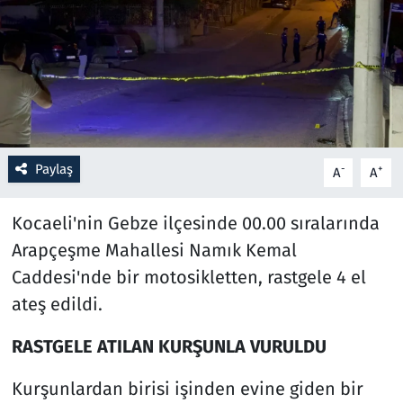
Resmi İlanlar
Rüya Tabirleri
Sağlık
Paylaş
-
+
A
A
Savunma Sanayi
Kocaeli'nin Gebze ilçesinde 00.00 sıralarında
Seçim 2023
Arapçeşme Mahallesi Namık Kemal
Spor
Caddesi'nde bir motosikletten, rastgele 4 el
ateş edildi.
Teknoloji ve Bilim
RASTGELE ATILAN KURŞUNLA VURULDU
Televizyon
Kurşunlardan birisi işinden evine giden bir