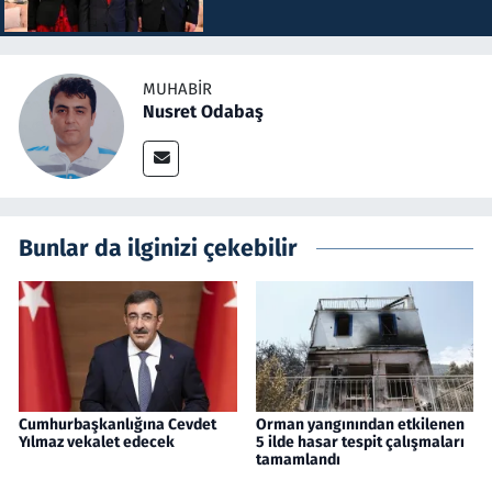
MUHABIR
Nusret Odabaş
Bunlar da ilginizi çekebilir
Cumhurbaşkanlığına Cevdet
Orman yangınından etkilenen
Yılmaz vekalet edecek
5 ilde hasar tespit çalışmaları
tamamlandı