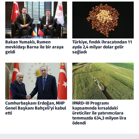
Bakan Yumaklı, Rumen
Türkiye, fındık ihracatından 11
mevkidaşı Barna ile bir araya
ayda 2,4 milyar dolar gelir
geldi
sağladı
Cumhurbaşkanı Erdoğan, MHP
IPARD-III Programı
Genel Başkanı Bahçeli'yi kabul
kapsamında kırsaldaki
etti
üreticiler ile yatırımcılara
temmuzda 634,3 milyon lira
ödendi