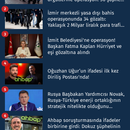
hakkında gözaltı kararı
2
İzmir merkezli yasa dışı bahis
operasyonunda 34 gözaltı:
Yaklaşık 2 Milyar liralık para trafiği
tespit edildi
3
İzmit Belediyesi'ne operasyon!
Başkan Fatma Kaplan Hürriyet ve
eşi gözaltına alındı
4
Oğuzhan Uğur’un ifadesi ilk kez
Diriliş Postası'nda!
5
Rusya Başbakan Yardımcısı Novak,
Rusya-Türkiye enerji ortaklığının
stratejik nitelikte olduğunu
belirtti
6
Ahbap soruşturmasında ifadeler
birbirine girdi: Dokuz şüphelinin