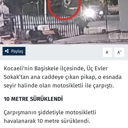
Resmi İlanlar
Rüya Tabirleri
Sağlık
Paylaş
-
+
A
A
Savunma Sanayi
Kocaeli'nin Başiskele ilçesinde, Üç Evler
Seçim 2023
Sokak’tan ana caddeye çıkan pikap, o esnada
seyir halinde olan motosikletli ile çarpıştı.
Spor
10 METRE SÜRÜKLENDİ
Teknoloji ve Bilim
Çarpışmanın şiddetiyle motosikletli
Televizyon
havalanarak 10 metre sürüklendi.