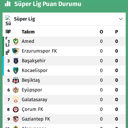
Süper Lig Puan Durumu
Süper Lig
#
Takım
O
P
Amed
0
0
1
Erzurumspor FK
0
0
2
Başakşehir
0
0
3
Kocaelispor
0
0
4
Beşiktaş
0
0
5
Eyüpspor
0
0
6
Galatasaray
0
0
7
Çorum FK
0
0
8
Gaziantep FK
0
0
9