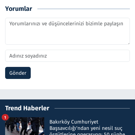
Yorumlar
Gönder
Trend Haberler
1
Bakırköy Cumhuriyet
Başsavcılığı'ndan yeni nesil suç
örgütlerine operasyon: 50 şüpheli