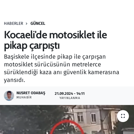
Gündem
HABERLER
GÜNCEL
Haber
Kocaeli'de motosiklet ile
Kültür Sanat
pikap çarpıştı
Başiskele ilçesinde pikap ile çarpışan
Kurumsal Haberler
motosiklet sürücüsünün metrelerce
sürüklendiği kaza anı güvenlik kamerasına
Lezzet Durağı
yansıdı.
Memur ve Kamu
NUSRET ODABAŞ
21.09.2024 - 14:11
MUHABIR
YAYINLANMA
Otomobil
Oyun
Ramazan