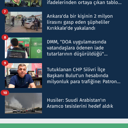
ifadelerinden ortaya çıkan tablo
şok etti
7
Ankara'da bir kişinin 2 milyon
lirasını gasp eden şüpheliler
Kırıkkale'de yakalandı
8
DMM, "DOA uygulamasında
vatandaşlara ödenen iade
tutarlarının düşürüldüğü"
iddiasını yalanladı
9
Tutuklanan CHP Silivri İlçe
Başkanı Bulut'un hesabında
milyonluk para trafiğine: Patron
talimat verdi, ben gönderdim
10
Husiler: Suudi Arabistan'ın
Aramco tesislerini hedef aldık