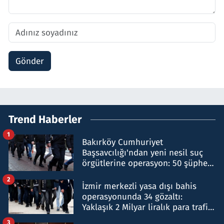
Gönder
Trend Haberler
1
Bakırköy Cumhuriyet
Başsavcılığı'ndan yeni nesil suç
örgütlerine operasyon: 50 şüpheli
hakkında gözaltı kararı
2
İzmir merkezli yasa dışı bahis
operasyonunda 34 gözaltı:
Yaklaşık 2 Milyar liralık para trafiği
tespit edildi
3