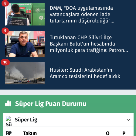
8
DMM, "DOA uygulamasında
vatandaşlara ödenen iade
tutarlarının düşürüldüğü"
iddiasını yalanladı
9
Tutuklanan CHP Silivri İlçe
Başkanı Bulut'un hesabında
milyonluk para trafiğine: Patron
talimat verdi, ben gönderdim
10
Husiler: Suudi Arabistan'ın
Aramco tesislerini hedef aldık
Süper Lig Puan Durumu
Süper Lig
#
Takım
O
P