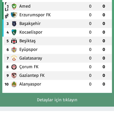
Amed
0
0
1
Erzurumspor FK
0
0
2
Başakşehir
0
0
3
Kocaelispor
0
0
4
Beşiktaş
0
0
5
Eyüpspor
0
0
6
Galatasaray
0
0
7
Çorum FK
0
0
8
Gaziantep FK
0
0
9
Alanyaspor
0
0
10
Detaylar için tıklayın