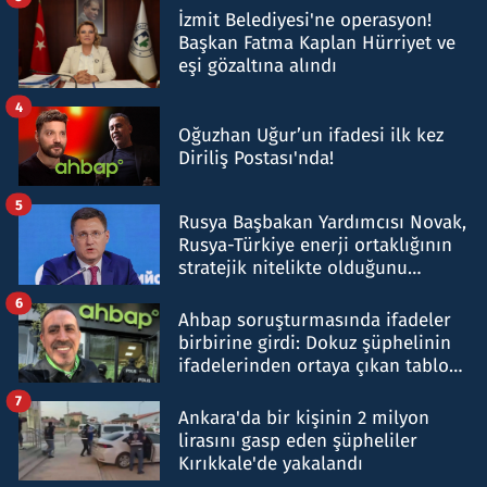
İzmit Belediyesi'ne operasyon!
Başkan Fatma Kaplan Hürriyet ve
eşi gözaltına alındı
4
Oğuzhan Uğur’un ifadesi ilk kez
Diriliş Postası'nda!
5
Rusya Başbakan Yardımcısı Novak,
Rusya-Türkiye enerji ortaklığının
stratejik nitelikte olduğunu
belirtti
6
Ahbap soruşturmasında ifadeler
birbirine girdi: Dokuz şüphelinin
ifadelerinden ortaya çıkan tablo
şok etti
7
Ankara'da bir kişinin 2 milyon
lirasını gasp eden şüpheliler
Kırıkkale'de yakalandı