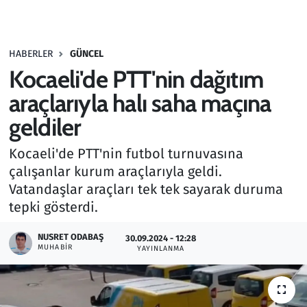
Gündem
HABERLER
GÜNCEL
Haber
Kocaeli'de PTT'nin dağıtım
Kültür Sanat
araçlarıyla halı saha maçına
geldiler
Kurumsal Haberler
Kocaeli'de PTT'nin futbol turnuvasına
Lezzet Durağı
çalışanlar kurum araçlarıyla geldi.
Vatandaşlar araçları tek tek sayarak duruma
Memur ve Kamu
tepki gösterdi.
Otomobil
NUSRET ODABAŞ
30.09.2024 - 12:28
MUHABIR
YAYINLANMA
Oyun
Ramazan