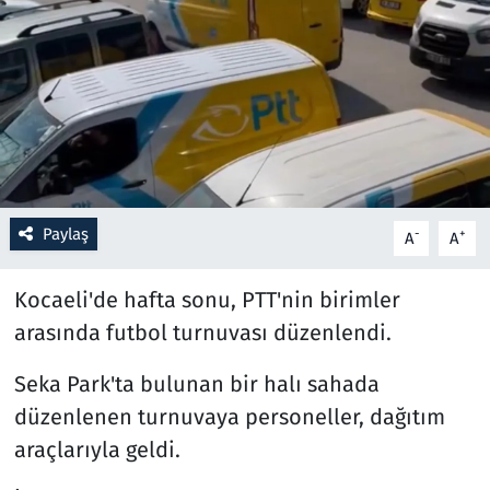
Resmi İlanlar
Rüya Tabirleri
Sağlık
Savunma Sanayi
Paylaş
-
+
A
A
Seçim 2023
Kocaeli'de hafta sonu, PTT'nin birimler
Spor
arasında futbol turnuvası düzenlendi.
Seka Park'ta bulunan bir halı sahada
Teknoloji ve Bilim
düzenlenen turnuvaya personeller, dağıtım
Televizyon
araçlarıyla geldi.