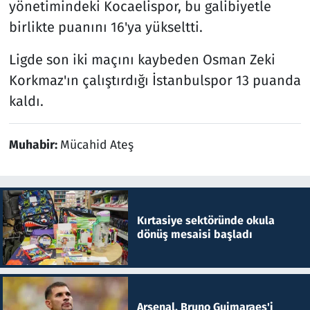
yönetimindeki Kocaelispor, bu galibiyetle
birlikte puanını 16'ya yükseltti.
Ligde son iki maçını kaybeden Osman Zeki
Korkmaz'ın çalıştırdığı İstanbulspor 13 puanda
kaldı.
Muhabir:
Mücahid Ateş
Kırtasiye sektöründe okula
dönüş mesaisi başladı
Arsenal, Bruno Guimaraes'i