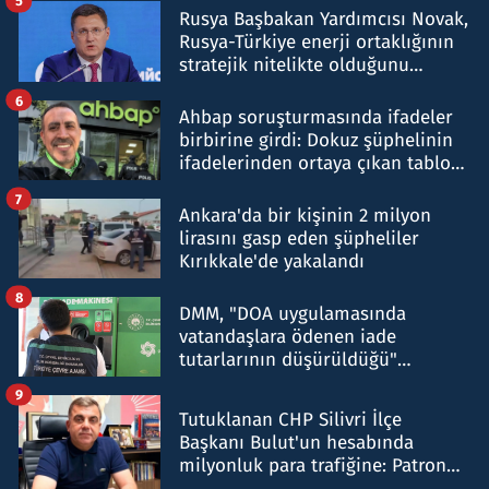
5
Rusya Başbakan Yardımcısı Novak,
Rusya-Türkiye enerji ortaklığının
stratejik nitelikte olduğunu
belirtti
6
Ahbap soruşturmasında ifadeler
birbirine girdi: Dokuz şüphelinin
ifadelerinden ortaya çıkan tablo
şok etti
7
Ankara'da bir kişinin 2 milyon
lirasını gasp eden şüpheliler
Kırıkkale'de yakalandı
8
DMM, "DOA uygulamasında
vatandaşlara ödenen iade
tutarlarının düşürüldüğü"
iddiasını yalanladı
9
Tutuklanan CHP Silivri İlçe
Başkanı Bulut'un hesabında
milyonluk para trafiğine: Patron
talimat verdi, ben gönderdim