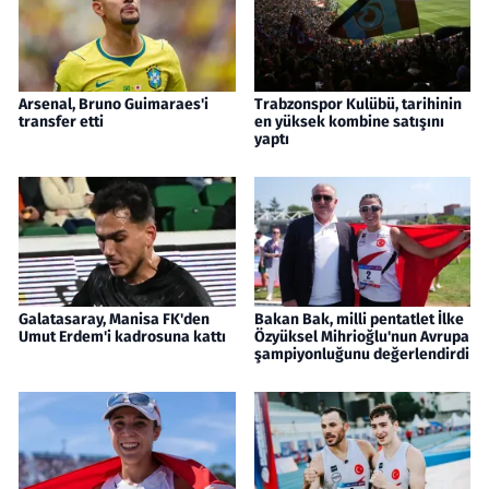
Arsenal, Bruno Guimaraes'i
Trabzonspor Kulübü, tarihinin
transfer etti
en yüksek kombine satışını
yaptı
Galatasaray, Manisa FK'den
Bakan Bak, milli pentatlet İlke
Umut Erdem'i kadrosuna kattı
Özyüksel Mihrioğlu'nun Avrupa
şampiyonluğunu değerlendirdi