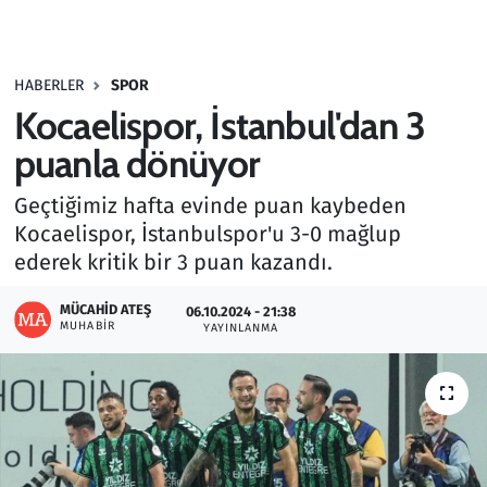
Gündem
HABERLER
SPOR
Haber
Kocaelispor, İstanbul'dan 3
Kültür Sanat
puanla dönüyor
Geçtiğimiz hafta evinde puan kaybeden
Kurumsal Haberler
Kocaelispor, İstanbulspor'u 3-0 mağlup
ederek kritik bir 3 puan kazandı.
Lezzet Durağı
MÜCAHID ATEŞ
06.10.2024 - 21:38
Memur ve Kamu
MUHABIR
YAYINLANMA
Otomobil
Oyun
Ramazan