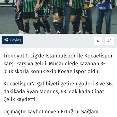
Resmi İlanlar
Rüya Tabirleri
Sağlık
Paylaş
-
+
A
A
Savunma Sanayi
Trendyol 1. Lig'de İstanbulspor ile Kocaelispor
karşı karşıya geldi. Mücadelede kazanan 3-
Seçim 2023
0'lık skorla konuk ekip Kocaelispor oldu.
Spor
Kocaelispor'a galibiyeti getiren golleri 8 ve 36.
dakikada Ryan Mendes, 63. dakikada Cihat
Teknoloji ve Bilim
Çelik kaydetti.
Televizyon
Üç maçtır kaybetmeyen Ertuğrul Sağlam