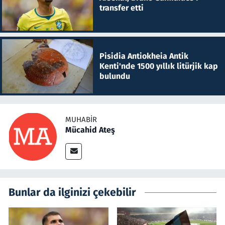
transfer etti
Pisidia Antiokheia Antik
Kenti'nde 1500 yıllık litürjik kap
bulundu
MUHABIR
Mücahid Ateş
Bunlar da ilginizi çekebilir