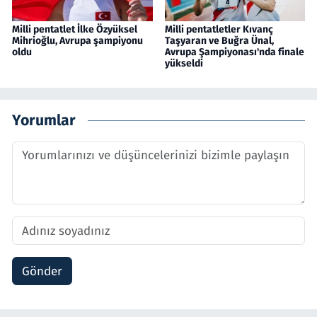
Milli pentatlet İlke Özyüksel
Milli pentatletler Kıvanç
Mihrioğlu, Avrupa şampiyonu
Taşyaran ve Buğra Ünal,
oldu
Avrupa Şampiyonası'nda finale
yükseldi
Yorumlar
Gönder