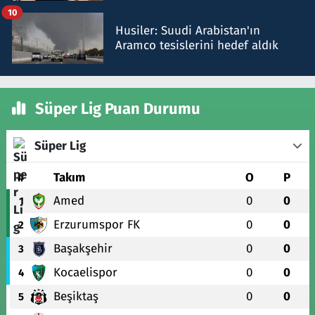
10
Husiler: Suudi Arabistan'ın
Aramco tesislerini hedef aldık
Süper Lig Puan Durumu
Süper Lig
#
Takım
O
P
Amed
0
0
1
Erzurumspor FK
0
0
2
Başakşehir
0
0
3
Kocaelispor
0
0
4
Beşiktaş
0
0
5