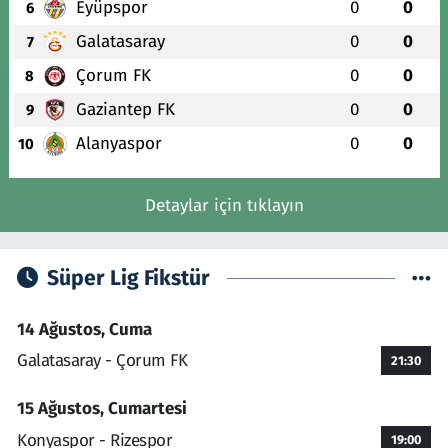
Eyüpspor
0
0
6
Galatasaray
0
0
7
Çorum FK
0
0
8
Gaziantep FK
0
0
9
Alanyaspor
0
0
10
Detaylar için tıklayın
Süper Lig Fikstür
14 Ağustos, Cuma
Galatasaray - Çorum FK
21:30
15 Ağustos, Cumartesi
Konyaspor - Rizespor
19:00