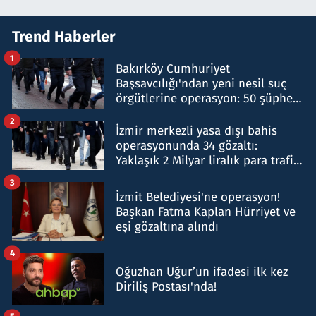
Trend Haberler
1
Bakırköy Cumhuriyet
Başsavcılığı'ndan yeni nesil suç
örgütlerine operasyon: 50 şüpheli
hakkında gözaltı kararı
2
İzmir merkezli yasa dışı bahis
operasyonunda 34 gözaltı:
Yaklaşık 2 Milyar liralık para trafiği
tespit edildi
3
İzmit Belediyesi'ne operasyon!
Başkan Fatma Kaplan Hürriyet ve
eşi gözaltına alındı
4
Oğuzhan Uğur’un ifadesi ilk kez
Diriliş Postası'nda!