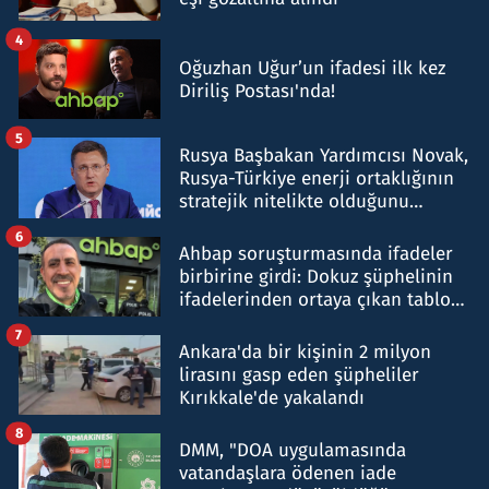
4
Oğuzhan Uğur’un ifadesi ilk kez
Diriliş Postası'nda!
5
Rusya Başbakan Yardımcısı Novak,
Rusya-Türkiye enerji ortaklığının
stratejik nitelikte olduğunu
belirtti
6
Ahbap soruşturmasında ifadeler
birbirine girdi: Dokuz şüphelinin
ifadelerinden ortaya çıkan tablo
şok etti
7
Ankara'da bir kişinin 2 milyon
lirasını gasp eden şüpheliler
Kırıkkale'de yakalandı
8
DMM, "DOA uygulamasında
vatandaşlara ödenen iade