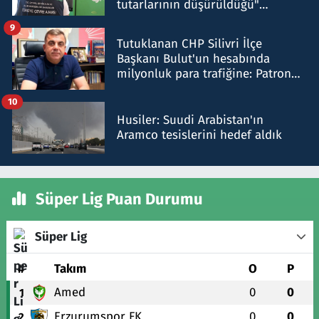
tutarlarının düşürüldüğü"
iddiasını yalanladı
9
Tutuklanan CHP Silivri İlçe
Başkanı Bulut'un hesabında
milyonluk para trafiğine: Patron
talimat verdi, ben gönderdim
10
Husiler: Suudi Arabistan'ın
Aramco tesislerini hedef aldık
Süper Lig Puan Durumu
Süper Lig
#
Takım
O
P
Amed
0
0
1
Erzurumspor FK
0
0
2