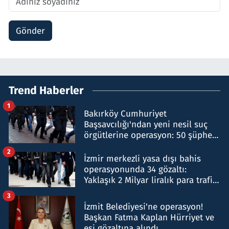
Gönder
Trend Haberler
1
Bakırköy Cumhuriyet
Başsavcılığı'ndan yeni nesil suç
örgütlerine operasyon: 50 şüpheli
hakkında gözaltı kararı
2
İzmir merkezli yasa dışı bahis
operasyonunda 34 gözaltı:
Yaklaşık 2 Milyar liralık para trafiği
tespit edildi
3
İzmit Belediyesi'ne operasyon!
Başkan Fatma Kaplan Hürriyet ve
eşi gözaltına alındı