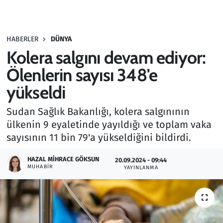
Gündem
HABERLER
DÜNYA
Haber
Kolera salgını devam ediyor:
Kültür Sanat
Ölenlerin sayısı 348'e
yükseldi
Kurumsal Haberler
Sudan Sağlık Bakanlığı, kolera salgınının
Lezzet Durağı
ülkenin 9 eyaletinde yayıldığı ve toplam vaka
sayısının 11 bin 79'a yükseldiğini bildirdi.
Memur ve Kamu
HAZAL MIHRACE GÖKSUN
20.09.2024 - 09:44
MUHABIR
YAYINLANMA
Otomobil
Oyun
Ramazan