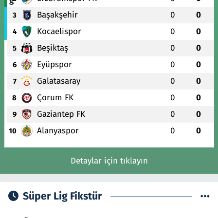
Başakşehir
0
0
3
Kocaelispor
0
0
4
Beşiktaş
0
0
5
Eyüpspor
0
0
6
Galatasaray
0
0
7
Çorum FK
0
0
8
Gaziantep FK
0
0
9
Alanyaspor
0
0
10
Detaylar için tıklayın
Süper Lig Fikstür