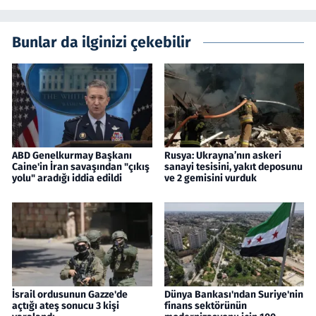
Bunlar da ilginizi çekebilir
ABD Genelkurmay Başkanı
Rusya: Ukrayna’nın askeri
Caine'in İran savaşından "çıkış
sanayi tesisini, yakıt deposunu
yolu" aradığı iddia edildi
ve 2 gemisini vurduk
İsrail ordusunun Gazze'de
Dünya Bankası'ndan Suriye'nin
açtığı ateş sonucu 3 kişi
finans sektörünün