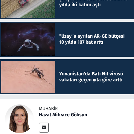
yılda iki katını aştı
"Uzay"a ayrılan AR-GE bütçesi
10 yılda 107 kat arttı
Yunanistan'da Batı Nil virüsü
vakaları geçen yıla göre arttı
MUHABIR
Hazal Mihrace Göksun