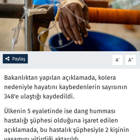
Resmi İlanlar
Rüya Tabirleri
Sağlık
Paylaş
-
+
A
A
Savunma Sanayi
Bakanlıktan yapılan açıklamada, kolera
Seçim 2023
nedeniyle hayatını kaybedenlerin sayısının
Spor
348'e ulaştığı kaydedildi.
Teknoloji ve Bilim
Ülkenin 5 eyaletinde ise dang humması
hastalığı şüphesi olduğuna işaret edilen
Televizyon
açıklamada, bu hastalık şüphesiyle 2 kişinin
yaşamını yitirdiği aktarıldı.