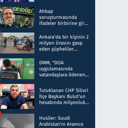
ortaklığının stratejik
nitelikte olduğunu
Ahbap
belirtti
soruşturmasında
ifadeler birbirine girdi:
Dokuz şüphelinin
ifadelerinden ortaya
Ankara'da bir kişinin 2
çıkan tablo şok etti
milyon lirasını gasp
eden şüpheliler
Kırıkkale'de yakalandı
DMM, "DOA
uygulamasında
vatandaşlara ödenen
iade tutarlarının
düşürüldüğü" iddiasını
Tutuklanan CHP Silivri
yalanladı
İlçe Başkanı Bulut'un
hesabında milyonluk
para trafiğine: Patron
talimat verdi, ben
Husiler: Suudi
gönderdim
Arabistan'ın Aramco