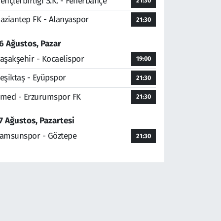
ençlerbirliği S.K. - Fenerbahçe
21:30
aziantep FK - Alanyaspor
21:30
6 Ağustos, Pazar
aşakşehir - Kocaelispor
19:00
eşiktaş - Eyüpspor
21:30
med - Erzurumspor FK
21:30
7 Ağustos, Pazartesi
amsunspor - Göztepe
21:30