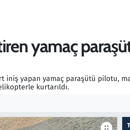
tiren yamaç paraşüt
rt iniş yapan yamaç paraşütü pilotu, m
likopterle kurtarıldı.