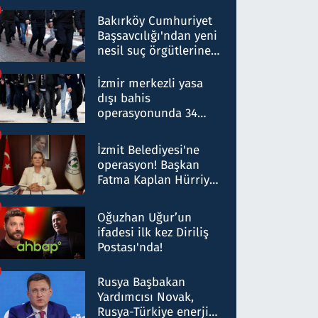
Bakırköy Cumhuriyet
Başsavcılığı'ndan yeni
nesil suç örgütlerine
operasyon: 50 şüpheli
hakkında gözaltı kararı
İzmir merkezli yasa
dışı bahis
operasyonunda 34
gözaltı: Yaklaşık 2
Milyar liralık para
İzmit Belediyesi'ne
trafiği tespit edildi
operasyon! Başkan
Fatma Kaplan Hürriyet
ve eşi gözaltına alındı
Oğuzhan Uğur’un
ifadesi ilk kez Diriliş
Postası'nda!
Rusya Başbakan
Yardımcısı Novak,
Rusya-Türkiye enerji