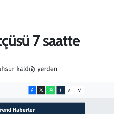
çüsü 7 saatte
ahsur kaldığı yerden
-
+
A
A
Trend Haberler