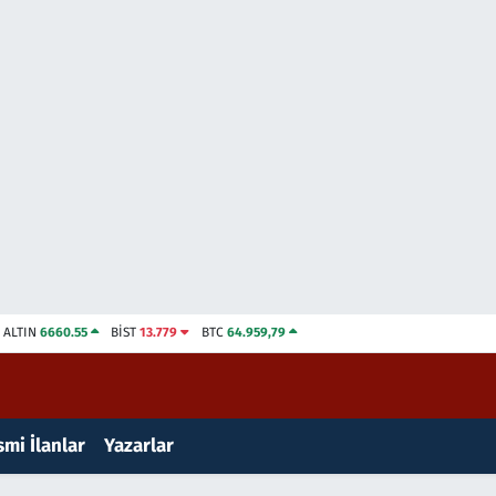
ALTIN
6660.55
BİST
13.779
BTC
64.959,79
mi İlanlar
Yazarlar