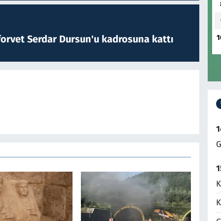
1
forvet Serdar Dursun'u kadrosuna kattı
1
G
1
K
K