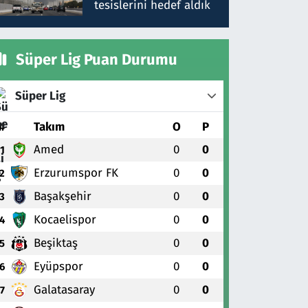
tesislerini hedef aldık
Süper Lig Puan Durumu
Süper Lig
#
Takım
O
P
Amed
0
0
1
Erzurumspor FK
0
0
2
Başakşehir
0
0
3
Kocaelispor
0
0
4
Beşiktaş
0
0
5
Eyüpspor
0
0
6
Galatasaray
0
0
7