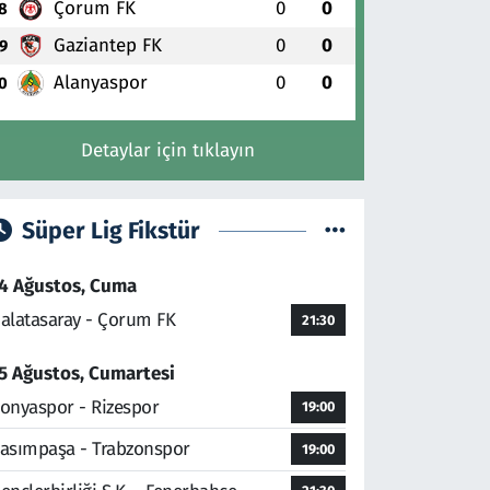
Çorum FK
0
0
8
Gaziantep FK
0
0
9
Alanyaspor
0
0
0
Detaylar için tıklayın
Süper Lig Fikstür
4 Ağustos, Cuma
alatasaray - Çorum FK
21:30
5 Ağustos, Cumartesi
onyaspor - Rizespor
19:00
asımpaşa - Trabzonspor
19:00