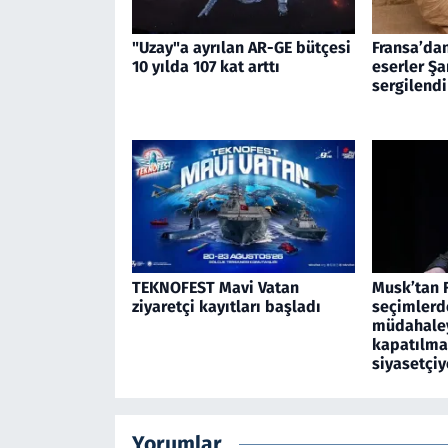
"Uzay"a ayrılan AR-GE bütçesi
Fransa’dan
10 yılda 107 kat arttı
eserler Ş
sergilendi
TEKNOFEST Mavi Vatan
Musk’tan 
ziyaretçi kayıtları başladı
seçimlerd
müdahaley
kapatılma
siyasetçiy
Yorumlar