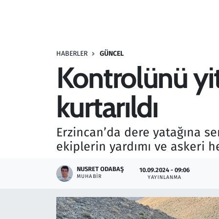
Resmi İlanlar
Rüya Tabirleri
HABERLER
GÜNCEL
Kontrolünü yi
Sağlık
kurtarıldı
Savunma Sanayi
Seçim 2023
Erzincan’da dere yatağına se
ekiplerin yardımı ve askeri he
Spor
NUSRET ODABAŞ
10.09.2024 - 09:06
Teknoloji ve Bilim
MUHABIR
YAYINLANMA
Televizyon