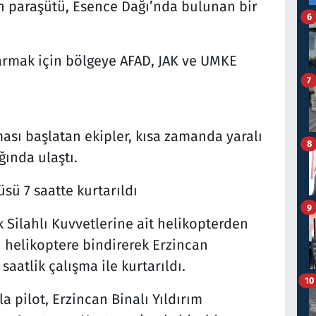
n paraşütü, Esence Dağı’nda bulunan bir
6
tarmak için bölgeye AFAD, JAK ve UMKE
7
ası başlatan ekipler, kısa zamanda yaralı
8
ında ulaştı.
sü 7 saatte kurtarıldı
9
 Silahlı Kuvvetlerine ait helikopterden
tu helikoptere bindirerek Erzincan
saatlik çalışma ile kurtarıldı.
10
 pilot, Erzincan Binalı Yıldırım