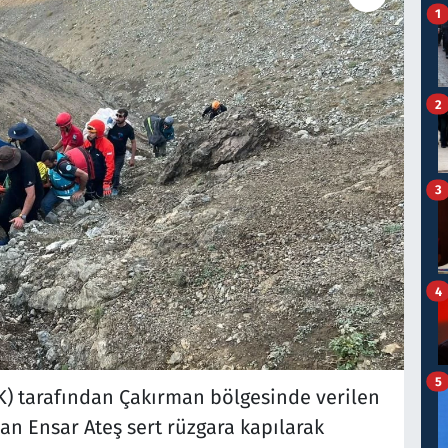
1
2
3
4
5
) tarafından Çakırman bölgesinde verilen
lan Ensar Ateş sert rüzgara kapılarak