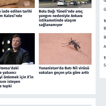
G
G
 iade edilen tarihi
Bolu Dağı Tüneli'nde araç
am Kalesi’nde
yangını nedeniyle Ankara
istikametinde ulaşım
1
sağlanamıyor
B
B
A
1
S
Fransa'daki
Yunanistan'da Batı Nil virüsü
e yabancı
vakaları geçen yıla göre arttı
i önlemek için X’in
sını isteyen
e tepki