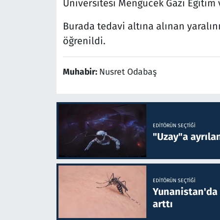
Üniversitesi Mengücek Gazi Eğitim v
Burada tedavi altına alınan yaralın
öğrenildi.
Muhabir:
Nusret Odabaş
EDITÖRÜN SEÇTIĞI
"Uzay"a ayrılan
EDITÖRÜN SEÇTIĞI
Yunanistan'da B
arttı