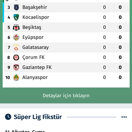
Başakşehir
0
0
3
Kocaelispor
0
0
4
Beşiktaş
0
0
5
Eyüpspor
0
0
6
Galatasaray
0
0
7
Çorum FK
0
0
8
Gaziantep FK
0
0
9
Alanyaspor
0
0
10
Detaylar için tıklayın
Süper Lig Fikstür