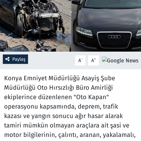
Resmi İlanlar
Rüya Tabirleri
Sağlık
Paylaş
-
+
A
A
Savunma Sanayi
Konya Emniyet Müdürlüğü Asayiş Şube
Seçim 2023
Müdürlüğü Oto Hırsızlığı Büro Amirliği
Spor
ekiplerince düzenlenen "Oto Kapan"
operasyonu kapsamında, deprem, trafik
Teknoloji ve Bilim
kazası ve yangın sonucu ağır hasar alarak
tamiri mümkün olmayan araçlara ait şasi ve
Televizyon
motor bilgilerinin, çalıntı, aranan, yakalamalı,