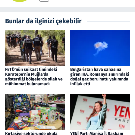
Bunlar da ilginizi çekebilir
FETÖ'nün suikast timindeki
Bulgaristan hava sahasına
Karatepe'nin Muğla'da
giren İHA, Romanya sınırındaki
gösterdiği bölgelerde silah ve
doğal gaz boru hattı yakınında
mühimmat bulunamadı
infilak etti
Kırtasiye sektöründe okula
YENİ Parti Manisa İl Başkanı