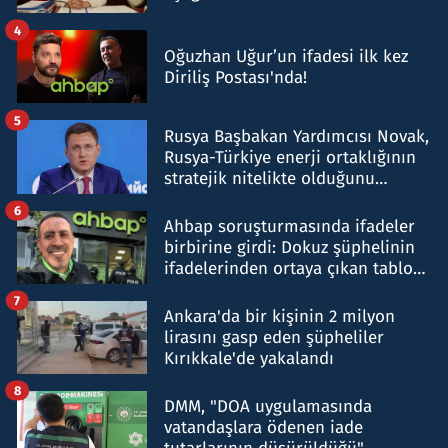
4
Oğuzhan Uğur’un ifadesi ilk kez
Diriliş Postası'nda!
5
Rusya Başbakan Yardımcısı Novak,
Rusya-Türkiye enerji ortaklığının
stratejik nitelikte olduğunu
belirtti
6
Ahbap soruşturmasında ifadeler
birbirine girdi: Dokuz şüphelinin
ifadelerinden ortaya çıkan tablo
şok etti
7
Ankara'da bir kişinin 2 milyon
lirasını gasp eden şüpheliler
Kırıkkale'de yakalandı
8
DMM, "DOA uygulamasında
vatandaşlara ödenen iade