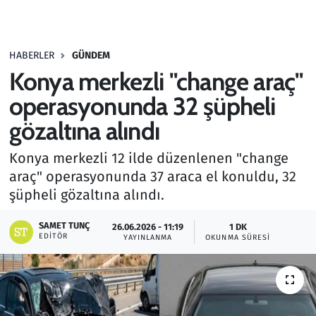
Gündem
HABERLER
GÜNDEM
Haber
Konya merkezli "change araç"
Kültür Sanat
operasyonunda 32 şüpheli
gözaltına alındı
Kurumsal Haberler
Konya merkezli 12 ilde düzenlenen "change
Lezzet Durağı
araç" operasyonunda 37 araca el konuldu, 32
şüpheli gözaltına alındı.
Memur ve Kamu
SAMET TUNÇ
26.06.2026 - 11:19
1 DK
EDITÖR
YAYINLANMA
OKUNMA SÜRESI
Otomobil
Oyun
Ramazan