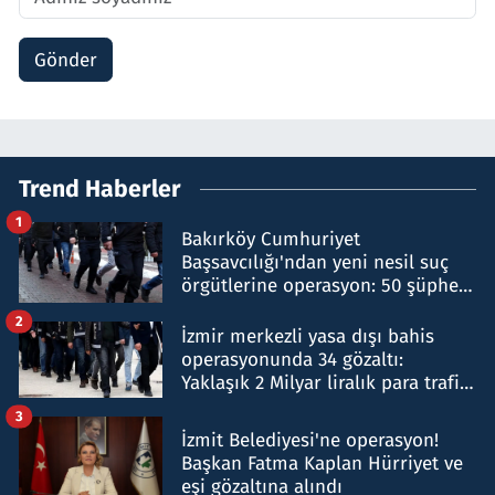
Gönder
Trend Haberler
1
Bakırköy Cumhuriyet
Başsavcılığı'ndan yeni nesil suç
örgütlerine operasyon: 50 şüpheli
hakkında gözaltı kararı
2
İzmir merkezli yasa dışı bahis
operasyonunda 34 gözaltı:
Yaklaşık 2 Milyar liralık para trafiği
tespit edildi
3
İzmit Belediyesi'ne operasyon!
Başkan Fatma Kaplan Hürriyet ve
eşi gözaltına alındı