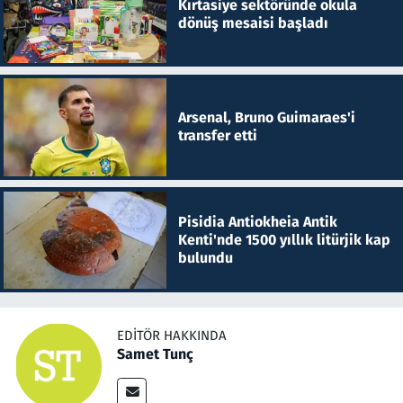
Kırtasiye sektöründe okula
dönüş mesaisi başladı
Arsenal, Bruno Guimaraes'i
transfer etti
Pisidia Antiokheia Antik
Kenti'nde 1500 yıllık litürjik kap
bulundu
EDITÖR HAKKINDA
Samet Tunç