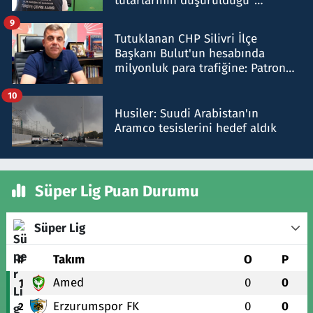
tutarlarının düşürüldüğü"
iddiasını yalanladı
9
Tutuklanan CHP Silivri İlçe
Başkanı Bulut'un hesabında
milyonluk para trafiğine: Patron
talimat verdi, ben gönderdim
10
Husiler: Suudi Arabistan'ın
Aramco tesislerini hedef aldık
Süper Lig Puan Durumu
Süper Lig
#
Takım
O
P
Amed
0
0
1
Erzurumspor FK
0
0
2