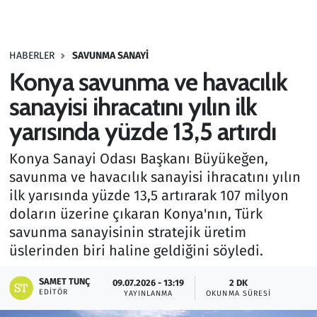
Gündem
HABERLER
SAVUNMA SANAYI
Haber
Konya savunma ve havacılık
Kültür Sanat
sanayisi ihracatını yılın ilk
yarısında yüzde 13,5 artırdı
Kurumsal Haberler
Konya Sanayi Odası Başkanı Büyükeğen,
Lezzet Durağı
savunma ve havacılık sanayisi ihracatını yılın
ilk yarısında yüzde 13,5 artırarak 107 milyon
Memur ve Kamu
doların üzerine çıkaran Konya'nın, Türk
savunma sanayisinin stratejik üretim
Otomobil
üslerinden biri haline geldiğini söyledi.
Oyun
SAMET TUNÇ
09.07.2026 - 13:19
2 DK
EDITÖR
YAYINLANMA
OKUNMA SÜRESI
Ramazan