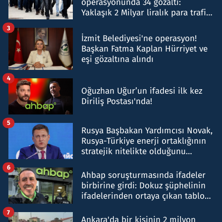
operasyonunda 34 gözaltı:
Yaklaşık 2 Milyar liralık para trafiği
tespit edildi
3
İzmit Belediyesi'ne operasyon!
Başkan Fatma Kaplan Hürriyet ve
eşi gözaltına alındı
4
Oğuzhan Uğur’un ifadesi ilk kez
Diriliş Postası'nda!
5
Rusya Başbakan Yardımcısı Novak,
Rusya-Türkiye enerji ortaklığının
stratejik nitelikte olduğunu
belirtti
6
Ahbap soruşturmasında ifadeler
birbirine girdi: Dokuz şüphelinin
ifadelerinden ortaya çıkan tablo
şok etti
7
Ankara'da bir kişinin 2 milyon