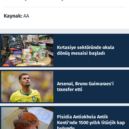
Kaynak:
AA
Kırtasiye sektöründe okula
dönüş mesaisi başladı
Arsenal, Bruno Guimaraes'i
transfer etti
Pisidia Antiokheia Antik
Kenti'nde 1500 yıllık litürjik kap
bulundu