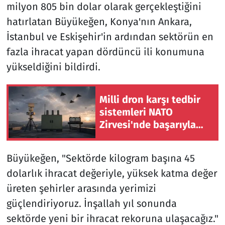
milyon 805 bin dolar olarak gerçekleştiğini
hatırlatan Büyükeğen, Konya'nın Ankara,
İstanbul ve Eskişehir'in ardından sektörün en
fazla ihracat yapan dördüncü ili konumuna
yükseldiğini bildirdi.
Milli dron karşı tedbir
sistemleri NATO
Zirvesi'nde başarıyla
görev yaptı
Büyükeğen, "Sektörde kilogram başına 45
dolarlık ihracat değeriyle, yüksek katma değer
üreten şehirler arasında yerimizi
güçlendiriyoruz. İnşallah yıl sonunda
sektörde yeni bir ihracat rekoruna ulaşacağız."