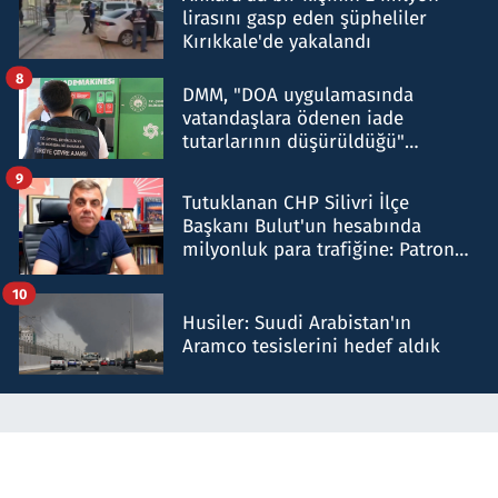
lirasını gasp eden şüpheliler
Kırıkkale'de yakalandı
8
DMM, "DOA uygulamasında
vatandaşlara ödenen iade
tutarlarının düşürüldüğü"
iddiasını yalanladı
9
Tutuklanan CHP Silivri İlçe
Başkanı Bulut'un hesabında
milyonluk para trafiğine: Patron
talimat verdi, ben gönderdim
10
Husiler: Suudi Arabistan'ın
Aramco tesislerini hedef aldık