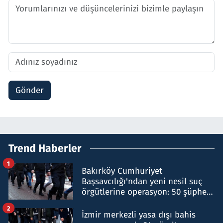
Gönder
Trend Haberler
1
Bakırköy Cumhuriyet
Başsavcılığı'ndan yeni nesil suç
örgütlerine operasyon: 50 şüpheli
hakkında gözaltı kararı
2
İzmir merkezli yasa dışı bahis