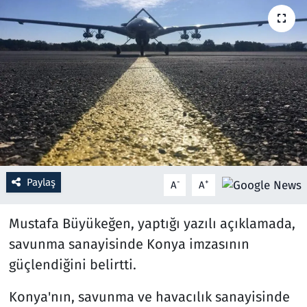
Resmi İlanlar
Rüya Tabirleri
Sağlık
Savunma Sanayi
Seçim 2023
Paylaş
-
+
A
A
Spor
Mustafa Büyükeğen, yaptığı yazılı açıklamada,
Teknoloji ve Bilim
savunma sanayisinde Konya imzasının
güçlendiğini belirtti.
Televizyon
Konya'nın, savunma ve havacılık sanayisinde