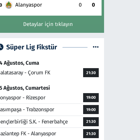
Alanyaspor
0
0
0
Detaylar için tıklayın
Süper Lig Fikstür
4 Ağustos, Cuma
alatasaray - Çorum FK
21:30
5 Ağustos, Cumartesi
onyaspor - Rizespor
19:00
asımpaşa - Trabzonspor
19:00
ençlerbirliği S.K. - Fenerbahçe
21:30
aziantep FK - Alanyaspor
21:30