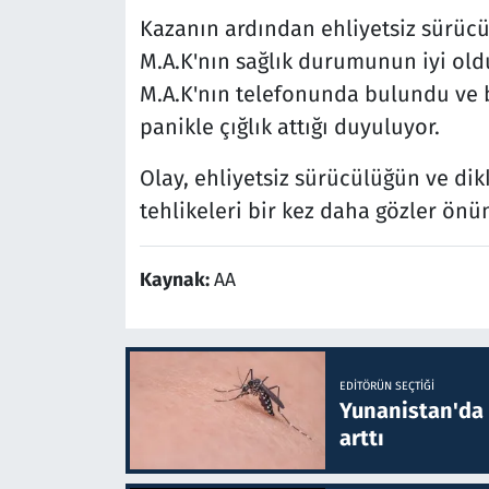
Kazanın ardından ehliyetsiz sürücü 
M.A.K'nın sağlık durumunun iyi oldu
M.A.K'nın telefonunda bulundu ve 
panikle çığlık attığı duyuluyor.
Olay, ehliyetsiz sürücülüğün ve dik
tehlikeleri bir kez daha gözler önün
Kaynak:
AA
EDITÖRÜN SEÇTIĞI
Yunanistan'da B
arttı