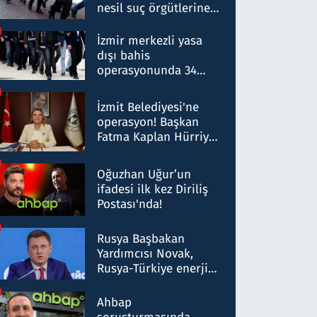
nesil suç örgütlerine
operasyon: 50 şüpheli
hakkında gözaltı kararı
İzmir merkezli yasa
dışı bahis
operasyonunda 34
gözaltı: Yaklaşık 2
Milyar liralık para
İzmit Belediyesi'ne
trafiği tespit edildi
operasyon! Başkan
Fatma Kaplan Hürriyet
ve eşi gözaltına alındı
Oğuzhan Uğur’un
ifadesi ilk kez Diriliş
Postası'nda!
Rusya Başbakan
Yardımcısı Novak,
Rusya-Türkiye enerji
ortaklığının stratejik
nitelikte olduğunu
Ahbap
belirtti