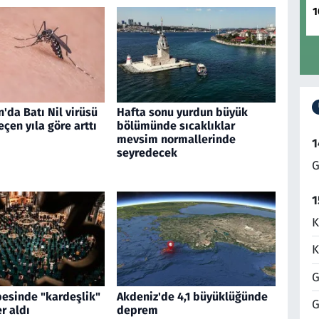
1
'da Batı Nil virüsü
Hafta sonu yurdun büyük
eçen yıla göre arttı
bölümünde sıcaklıklar
mevsim normallerinde
1
seyredecek
G
1
K
K
G
esinde "kardeşlik"
Akdeniz'de 4,1 büyüklüğünde
G
r aldı
deprem