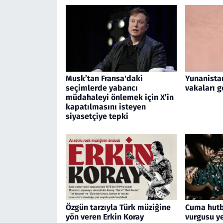
Musk’tan Fransa'daki
Yunanistan
seçimlerde yabancı
vakaları g
müdahaleyi önlemek için X’in
kapatılmasını isteyen
siyasetçiye tepki
Özgün tarzıyla Türk müziğine
Cuma hutb
yön veren Erkin Koray
vurgusu ye