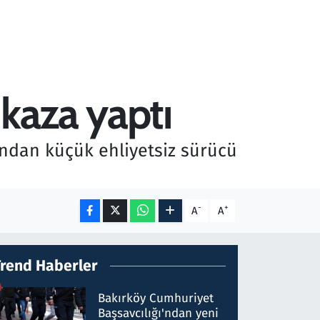
 kaza yaptı
ından küçük ehliyetsiz sürücü
-
+
A
A
Trend Haberler
Bakırköy Cumhuriyet
Başsavcılığı'ndan yeni