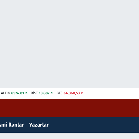
ALTIN
6574.81
BİST
13.887
BTC
64.360,53
mi İlanlar
Yazarlar