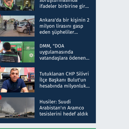
soruşturmasında
ifadeler birbirine girdi:
Dokuz şüphelinin
ifadelerinden ortaya
Ankara'da bir kişinin 2
çıkan tablo şok etti
milyon lirasını gasp
eden şüpheliler
Kırıkkale'de yakalandı
DMM, "DOA
uygulamasında
vatandaşlara ödenen
iade tutarlarının
düşürüldüğü" iddiasını
Tutuklanan CHP Silivri
yalanladı
İlçe Başkanı Bulut'un
hesabında milyonluk
para trafiğine: Patron
talimat verdi, ben
Husiler: Suudi
gönderdim
Arabistan'ın Aramco
tesislerini hedef aldık