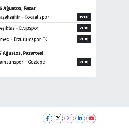
6 Ağustos, Pazar
aşakşehir - Kocaelispor
19:00
eşiktaş - Eyüpspor
21:30
med - Erzurumspor FK
21:30
7 Ağustos, Pazartesi
amsunspor - Göztepe
21:30