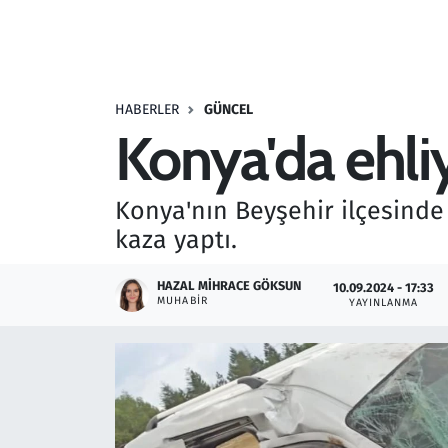
Resmi İlanlar
Rüya Tabirleri
HABERLER
GÜNCEL
Konya'da ehliy
Sağlık
Savunma Sanayi
Konya'nın Beyşehir ilçesinde
kaza yaptı.
Seçim 2023
HAZAL MIHRACE GÖKSUN
10.09.2024 - 17:33
Spor
MUHABIR
YAYINLANMA
Teknoloji ve Bilim
Televizyon