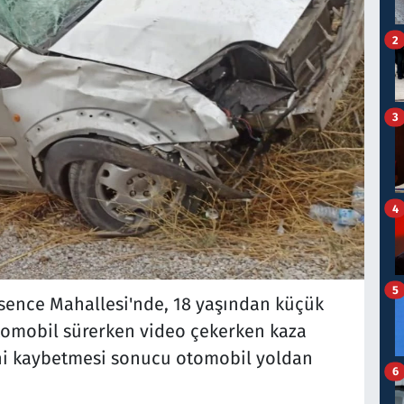
2
3
4
5
Esence Mahallesi'nde, 18 yaşından küçük
 otomobil sürerken video çekerken kaza
ini kaybetmesi sonucu otomobil yoldan
6