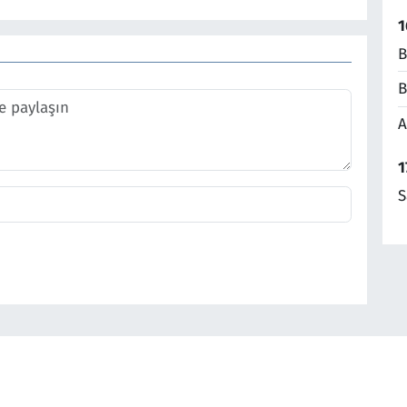
1
B
B
A
1
S