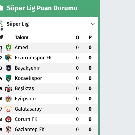
Süper Lig Puan Durumu
Süper Lig
#
Takım
O
P
Amed
0
0
1
Erzurumspor FK
0
0
2
Başakşehir
0
0
3
Kocaelispor
0
0
4
Beşiktaş
0
0
5
Eyüpspor
0
0
6
Galatasaray
0
0
7
Çorum FK
0
0
8
Gaziantep FK
0
0
9