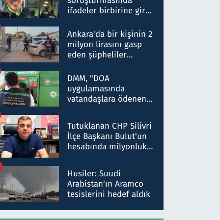
soruşturmasında
ifadeler birbirine girdi:
Dokuz şüphelinin
ifadelerinden ortaya
Ankara'da bir kişinin 2
çıkan tablo şok etti
milyon lirasını gasp
eden şüpheliler
Kırıkkale'de yakalandı
DMM, "DOA
uygulamasında
vatandaşlara ödenen
iade tutarlarının
düşürüldüğü" iddiasını
Tutuklanan CHP Silivri
yalanladı
İlçe Başkanı Bulut'un
hesabında milyonluk
para trafiğine: Patron
talimat verdi, ben
Husiler: Suudi
gönderdim
Arabistan'ın Aramco
tesislerini hedef aldık