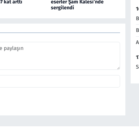
7 kat arttı
eserler Şam Kalesi’nde
sergilendi
1
B
B
A
1
S