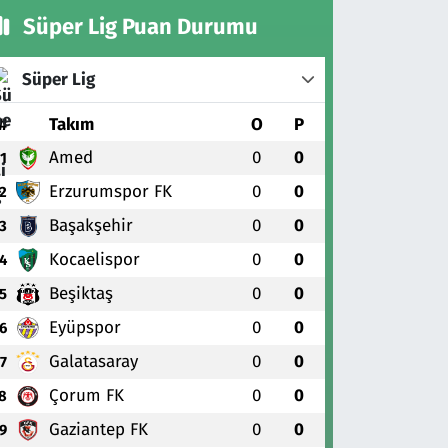
Süper Lig Puan Durumu
Süper Lig
#
Takım
O
P
Amed
0
0
1
Erzurumspor FK
0
0
2
Başakşehir
0
0
3
Kocaelispor
0
0
4
Beşiktaş
0
0
5
Eyüpspor
0
0
6
Galatasaray
0
0
7
Çorum FK
0
0
8
Gaziantep FK
0
0
9