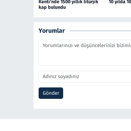
Kenti'nde 1500 yıllık litürjik
10 yılda 10
kap bulundu
Yorumlar
Gönder