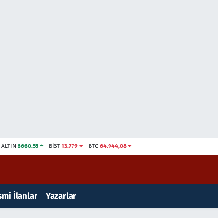
ALTIN
6660.55
BİST
13.779
BTC
64.944,08
mi İlanlar
Yazarlar