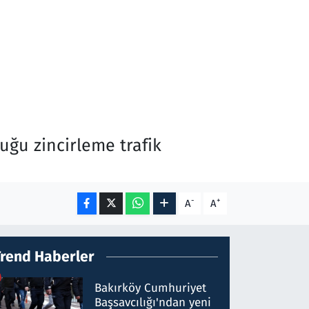
uğu zincirleme trafik
-
+
A
A
Trend Haberler
Bakırköy Cumhuriyet
Başsavcılığı'ndan yeni