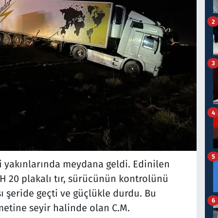
2
3
4
5
i yakınlarında meydana geldi. Edinilen
EH 20 plakalı tır, sürücünün kontrolünü
 şeride geçti ve güçlükle durdu. Bu
6
metine seyir halinde olan C.M.