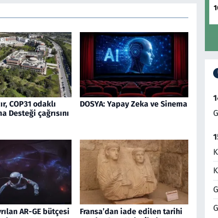
1
1
ır, COP31 odaklı
DOSYA: Yapay Zeka ve Sinema
G
a Desteği çağrısını
1
K
K
G
G
rılan AR-GE bütçesi
Fransa’dan iade edilen tarihi