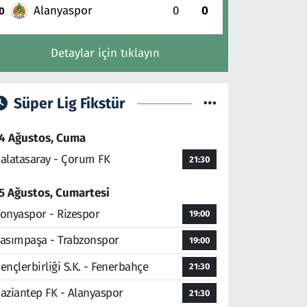
Alanyaspor
0
0
0
Detaylar için tıklayın
Süper Lig Fikstür
4 Ağustos, Cuma
alatasaray - Çorum FK
21:30
5 Ağustos, Cumartesi
onyaspor - Rizespor
19:00
asımpaşa - Trabzonspor
19:00
ençlerbirliği S.K. - Fenerbahçe
21:30
aziantep FK - Alanyaspor
21:30