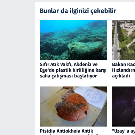
Bunlar da ilginizi çekebilir
Sıfır Atık Vakfı, Akdeniz ve
Bakan Kac
Ege'de plastik kirliliğine karşı
Hızlandırm
saha çalışması başlatıyor
açıkladı
Pisidia Antiokheia Antik
"Uzay"a ay