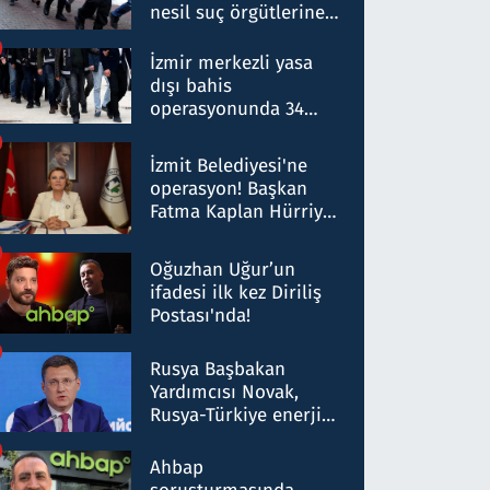
nesil suç örgütlerine
operasyon: 50 şüpheli
hakkında gözaltı kararı
İzmir merkezli yasa
dışı bahis
operasyonunda 34
gözaltı: Yaklaşık 2
Milyar liralık para
İzmit Belediyesi'ne
trafiği tespit edildi
operasyon! Başkan
Fatma Kaplan Hürriyet
ve eşi gözaltına alındı
Oğuzhan Uğur’un
ifadesi ilk kez Diriliş
Postası'nda!
Rusya Başbakan
Yardımcısı Novak,
Rusya-Türkiye enerji
ortaklığının stratejik
nitelikte olduğunu
Ahbap
belirtti