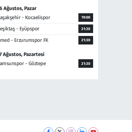
6 Ağustos, Pazar
aşakşehir - Kocaelispor
19:00
eşiktaş - Eyüpspor
21:30
med - Erzurumspor FK
21:30
7 Ağustos, Pazartesi
amsunspor - Göztepe
21:30