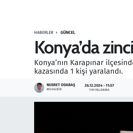
Resmi İlanlar
Rüya Tabirleri
HABERLER
GÜNCEL
Konya’da zinci
Sağlık
Savunma Sanayi
Konya’nın Karapınar ilçesind
kazasında 1 kişi yaralandı.
Seçim 2023
NUSRET ODABAŞ
26.12.2024 - 11:57
Spor
MUHABIR
YAYINLANMA
Teknoloji ve Bilim
Televizyon