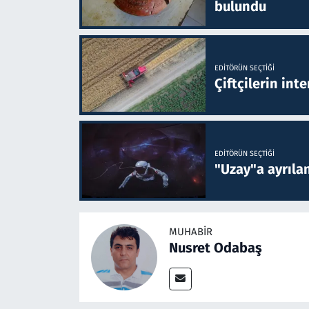
bulundu
EDITÖRÜN SEÇTIĞI
Çiftçilerin inte
EDITÖRÜN SEÇTIĞI
"Uzay"a ayrılan
MUHABIR
Nusret Odabaş