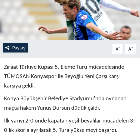
Resmi İlanlar
Rüya Tabirleri
Sağlık
Paylaş
-
+
A
A
Savunma Sanayi
Ziraat Türkiye Kupası 5. Eleme Turu mücadelesinde
TÜMOSAN Konyaspor ile Beyoğlu Yeni Çarşı karşı
Seçim 2023
karşıya geldi.
Spor
Konya Büyükşehir Belediye Stadyumu’nda oynanan
maçta hakem Yunus Dursun düdük çaldı.
Teknoloji ve Bilim
İlk yarıyı 2-0 önde kapatan yeşil-beyalılar mücadelen 3-
Televizyon
0’lık skorla ayrılarak 5. Tura yükselmeyi başardı.