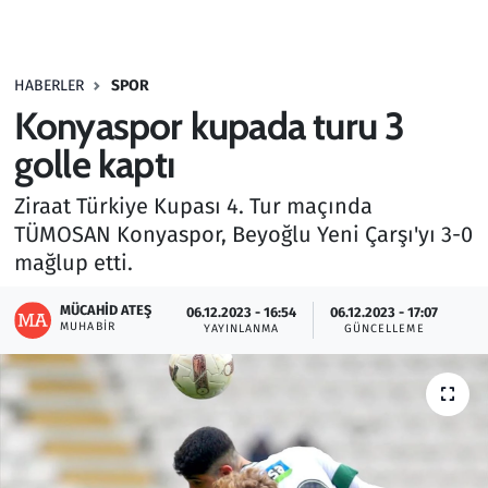
Gündem
HABERLER
SPOR
Haber
Konyaspor kupada turu 3
Kültür Sanat
golle kaptı
Ziraat Türkiye Kupası 4. Tur maçında
Kurumsal Haberler
TÜMOSAN Konyaspor, Beyoğlu Yeni Çarşı'yı 3-0
mağlup etti.
Lezzet Durağı
MÜCAHID ATEŞ
06.12.2023 - 16:54
06.12.2023 - 17:07
Memur ve Kamu
MUHABIR
YAYINLANMA
GÜNCELLEME
Otomobil
Oyun
Ramazan