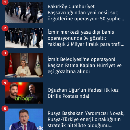
1
Bakırköy Cumhuriyet
Başsavcılığı'ndan yeni nesil suç
örgütlerine operasyon: 50 şüpheli
hakkında gözaltı kararı
2
İzmir merkezli yasa dışı bahis
operasyonunda 34 gözaltı:
Yaklaşık 2 Milyar liralık para trafiği
tespit edildi
3
İzmit Belediyesi'ne operasyon!
Başkan Fatma Kaplan Hürriyet ve
eşi gözaltına alındı
4
Oğuzhan Uğur’un ifadesi ilk kez
Diriliş Postası'nda!
5
Rusya Başbakan Yardımcısı Novak,
Rusya-Türkiye enerji ortaklığının
stratejik nitelikte olduğunu