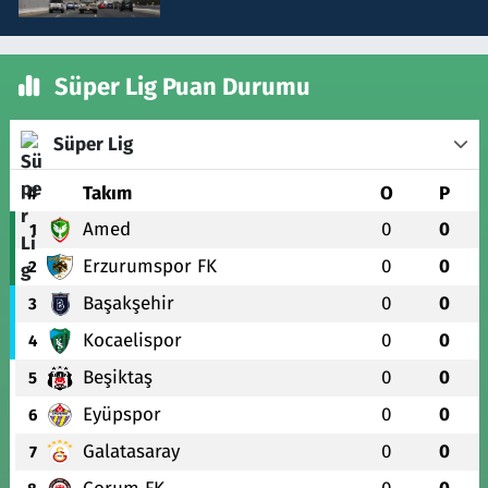
Süper Lig Puan Durumu
Süper Lig
#
Takım
O
P
Amed
0
0
1
Erzurumspor FK
0
0
2
Başakşehir
0
0
3
Kocaelispor
0
0
4
Beşiktaş
0
0
5
Eyüpspor
0
0
6
Galatasaray
0
0
7