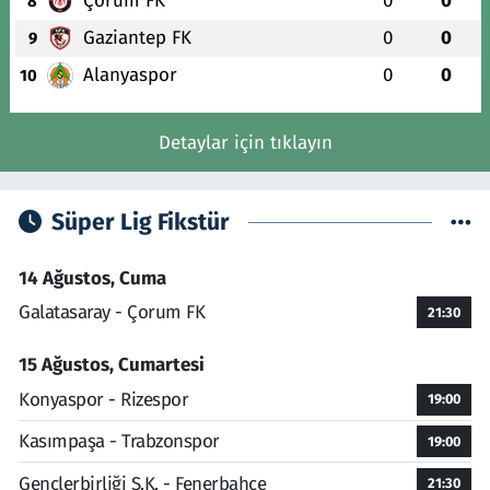
Çorum FK
0
0
8
Gaziantep FK
0
0
9
Alanyaspor
0
0
10
Detaylar için tıklayın
Süper Lig Fikstür
14 Ağustos, Cuma
Galatasaray - Çorum FK
21:30
15 Ağustos, Cumartesi
Konyaspor - Rizespor
19:00
Kasımpaşa - Trabzonspor
19:00
Gençlerbirliği S.K. - Fenerbahçe
21:30