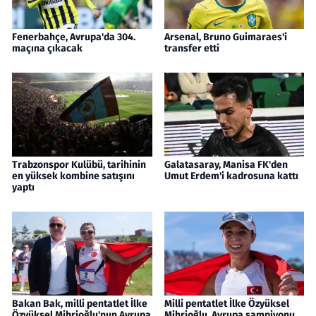
Fenerbahçe, Avrupa'da 304.
Arsenal, Bruno Guimaraes'i
maçına çıkacak
transfer etti
Trabzonspor Kulübü, tarihinin
Galatasaray, Manisa FK'den
en yüksek kombine satışını
Umut Erdem'i kadrosuna kattı
yaptı
Bakan Bak, milli pentatlet İlke
Milli pentatlet İlke Özyüksel
Özyüksel Mihrioğlu'nun Avrupa
Mihrioğlu, Avrupa şampiyonu