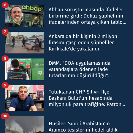
belirtti
6
Ahbap soruşturmasında ifadeler
birbirine girdi: Dokuz şüphelinin
ifadelerinden ortaya çıkan tablo
şok etti
7
Ankara'da bir kişinin 2 milyon
lirasını gasp eden şüpheliler
Kırıkkale'de yakalandı
8
DMM, "DOA uygulamasında
vatandaşlara ödenen iade
tutarlarının düşürüldüğü"
iddiasını yalanladı
9
Tutuklanan CHP Silivri İlçe
Başkanı Bulut'un hesabında
milyonluk para trafiğine: Patron
talimat verdi, ben gönderdim
10
Husiler: Suudi Arabistan'ın
Aramco tesislerini hedef aldık