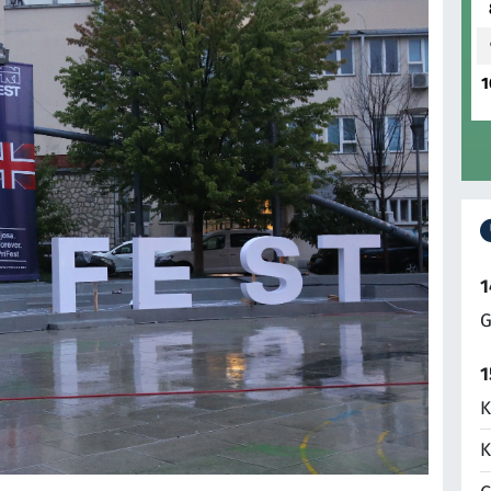
1
1
G
1
K
K