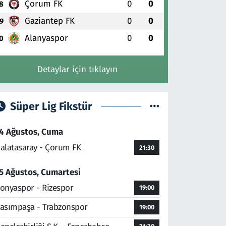
Çorum FK
0
0
8
Gaziantep FK
0
0
9
Alanyaspor
0
0
0
Detaylar için tıklayın
Süper Lig Fikstür
4 Ağustos, Cuma
alatasaray - Çorum FK
21:30
5 Ağustos, Cumartesi
onyaspor - Rizespor
19:00
asımpaşa - Trabzonspor
19:00