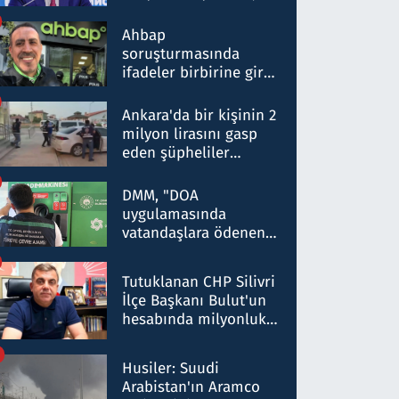
ortaklığının stratejik
nitelikte olduğunu
Ahbap
belirtti
soruşturmasında
ifadeler birbirine girdi:
Dokuz şüphelinin
ifadelerinden ortaya
Ankara'da bir kişinin 2
çıkan tablo şok etti
milyon lirasını gasp
eden şüpheliler
Kırıkkale'de yakalandı
DMM, "DOA
uygulamasında
vatandaşlara ödenen
iade tutarlarının
düşürüldüğü" iddiasını
Tutuklanan CHP Silivri
yalanladı
İlçe Başkanı Bulut'un
hesabında milyonluk
para trafiğine: Patron
talimat verdi, ben
Husiler: Suudi
gönderdim
Arabistan'ın Aramco