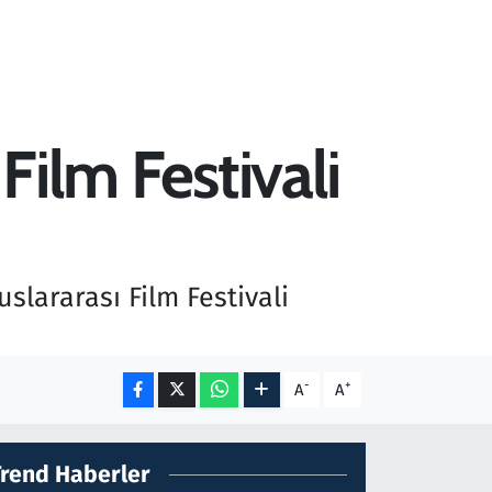
Film Festivali
slararası Film Festivali
-
+
A
A
Trend Haberler