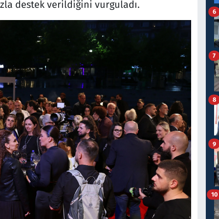
la destek verildiğini vurguladı.
6
7
8
9
10