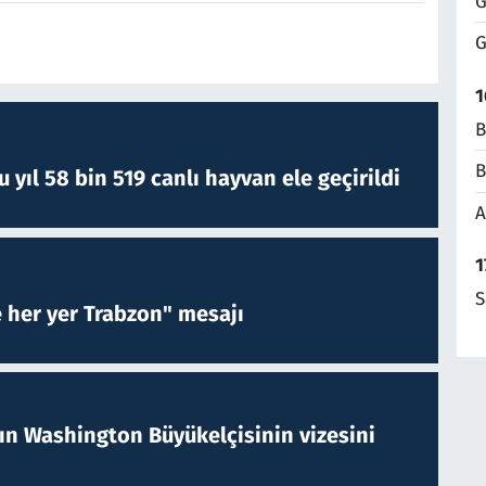
G
G
1
B
B
yıl 58 bin 519 canlı hayvan ele geçirildi
A
1
S
e her yer Trabzon" mesajı
nın Washington Büyükelçisinin vizesini