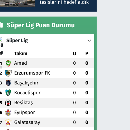
tesislerini hedef aldık
Süper Lig Puan Durumu
Süper Lig
#
Takım
O
P
Amed
0
0
1
Erzurumspor FK
0
0
2
Başakşehir
0
0
3
Kocaelispor
0
0
4
Beşiktaş
0
0
5
Eyüpspor
0
0
6
Galatasaray
0
0
7