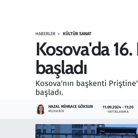
Resmi İlanlar
Rüya Tabirleri
HABERLER
KÜLTÜR SANAT
Kosova'da 16. 
Sağlık
başladı
Savunma Sanayi
Seçim 2023
Kosova'nın başkenti Priştine'd
başladı.
Spor
HAZAL MIHRACE GÖKSUN
11.09.2024 - 11:20
Teknoloji ve Bilim
MUHABIR
YAYINLANMA
Televizyon