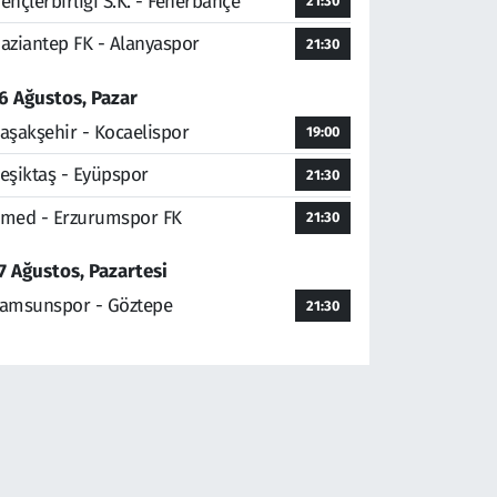
ençlerbirliği S.K. - Fenerbahçe
21:30
aziantep FK - Alanyaspor
21:30
6 Ağustos, Pazar
aşakşehir - Kocaelispor
19:00
eşiktaş - Eyüpspor
21:30
med - Erzurumspor FK
21:30
7 Ağustos, Pazartesi
amsunspor - Göztepe
21:30