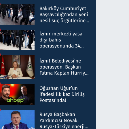
Bakırköy Cumhuriyet
Başsavcılığı'ndan yeni
nesil suç örgütlerine
operasyon: 50 şüpheli
hakkında gözaltı kararı
İzmir merkezli yasa
dışı bahis
operasyonunda 34
gözaltı: Yaklaşık 2
Milyar liralık para
İzmit Belediyesi'ne
trafiği tespit edildi
operasyon! Başkan
Fatma Kaplan Hürriyet
ve eşi gözaltına alındı
Oğuzhan Uğur’un
ifadesi ilk kez Diriliş
Postası'nda!
Rusya Başbakan
Yardımcısı Novak,
Rusya-Türkiye enerji