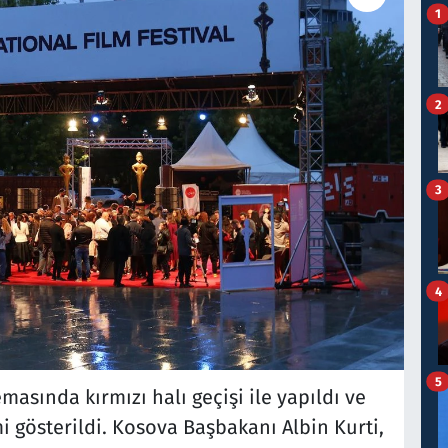
1
2
3
4
5
emasında kırmızı halı geçişi ile yapıldı ve
i gösterildi. Kosova Başbakanı Albin Kurti,