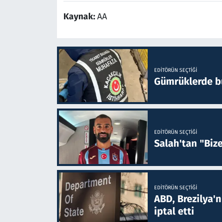
Kaynak:
AA
EDITÖRÜN SEÇTIĞI
Gümrüklerde bu 
EDITÖRÜN SEÇTIĞI
Salah'tan "Biz
EDITÖRÜN SEÇTIĞI
ABD, Brezilya'
iptal etti