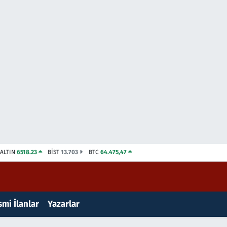
ALTIN
6518.23
BİST
13.703
BTC
64.475,47
mi İlanlar
Yazarlar