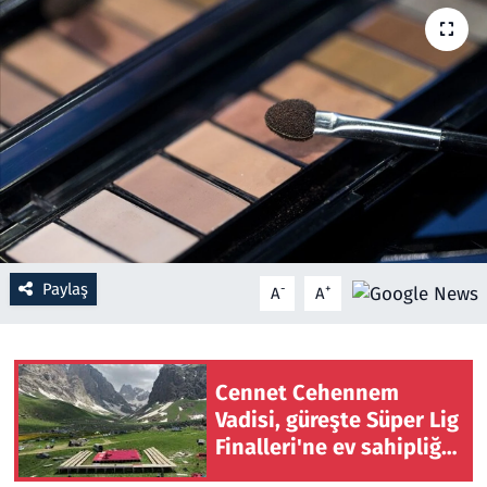
Resmi İlanlar
Rüya Tabirleri
Sağlık
Savunma Sanayi
Seçim 2023
Paylaş
-
+
A
A
Spor
Teknoloji ve Bilim
Cennet Cehennem
Vadisi, güreşte Süper Lig
Televizyon
Finalleri'ne ev sahipliği
yapacak