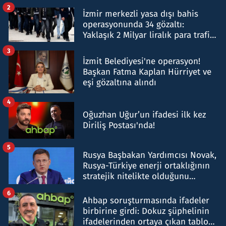
hakkında gözaltı kararı
2
İzmir merkezli yasa dışı bahis
operasyonunda 34 gözaltı:
Yaklaşık 2 Milyar liralık para trafiği
tespit edildi
3
İzmit Belediyesi'ne operasyon!
Başkan Fatma Kaplan Hürriyet ve
eşi gözaltına alındı
4
Oğuzhan Uğur’un ifadesi ilk kez
Diriliş Postası'nda!
5
Rusya Başbakan Yardımcısı Novak,
Rusya-Türkiye enerji ortaklığının
stratejik nitelikte olduğunu
belirtti
6
Ahbap soruşturmasında ifadeler
birbirine girdi: Dokuz şüphelinin
ifadelerinden ortaya çıkan tablo