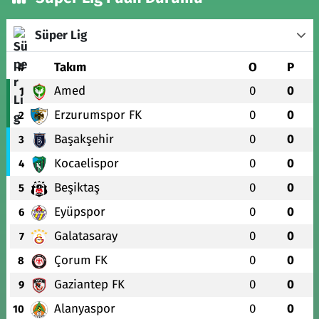
Süper Lig
#
Takım
O
P
Amed
0
0
1
Erzurumspor FK
0
0
2
Başakşehir
0
0
3
Kocaelispor
0
0
4
Beşiktaş
0
0
5
Eyüpspor
0
0
6
Galatasaray
0
0
7
Çorum FK
0
0
8
Gaziantep FK
0
0
9
Alanyaspor
0
0
10