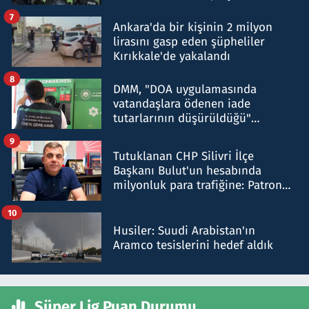
şok etti
7
Ankara'da bir kişinin 2 milyon
lirasını gasp eden şüpheliler
Kırıkkale'de yakalandı
8
DMM, "DOA uygulamasında
vatandaşlara ödenen iade
tutarlarının düşürüldüğü"
iddiasını yalanladı
9
Tutuklanan CHP Silivri İlçe
Başkanı Bulut'un hesabında
milyonluk para trafiğine: Patron
talimat verdi, ben gönderdim
10
Husiler: Suudi Arabistan'ın
Aramco tesislerini hedef aldık
Süper Lig Puan Durumu