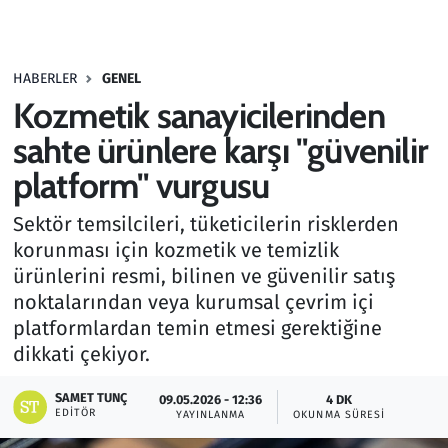
Gündem
HABERLER
GENEL
Haber
Kozmetik sanayicilerinden
Kültür Sanat
sahte ürünlere karşı "güvenilir
platform" vurgusu
Kurumsal Haberler
Sektör temsilcileri, tüketicilerin risklerden
Lezzet Durağı
korunması için kozmetik ve temizlik
ürünlerini resmi, bilinen ve güvenilir satış
Memur ve Kamu
noktalarından veya kurumsal çevrim içi
platformlardan temin etmesi gerektiğine
Otomobil
dikkati çekiyor.
Oyun
SAMET TUNÇ
09.05.2026 - 12:36
4 DK
EDITÖR
YAYINLANMA
OKUNMA SÜRESI
Ramazan