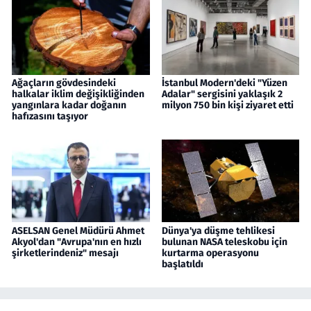
Ağaçların gövdesindeki
İstanbul Modern'deki "Yüzen
halkalar iklim değişikliğinden
Adalar" sergisini yaklaşık 2
yangınlara kadar doğanın
milyon 750 bin kişi ziyaret etti
hafızasını taşıyor
ASELSAN Genel Müdürü Ahmet
Dünya'ya düşme tehlikesi
Akyol'dan "Avrupa'nın en hızlı
bulunan NASA teleskobu için
şirketlerindeniz" mesajı
kurtarma operasyonu
başlatıldı