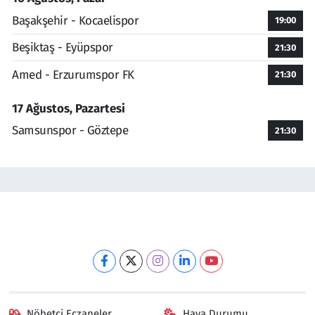
Başakşehir - Kocaelispor
19:00
Beşiktaş - Eyüpspor
21:30
Amed - Erzurumspor FK
21:30
17 Ağustos, Pazartesi
Samsunspor - Göztepe
21:30
Nöbetçi Eczaneler
Hava Durumu