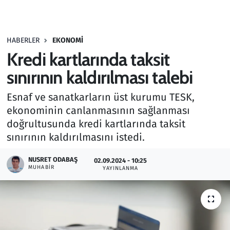
Gündem
HABERLER
EKONOMI
Haber
Kredi kartlarında taksit
Kültür Sanat
sınırının kaldırılması talebi
Esnaf ve sanatkarların üst kurumu TESK,
Kurumsal Haberler
ekonominin canlanmasının sağlanması
doğrultusunda kredi kartlarında taksit
Lezzet Durağı
sınırının kaldırılmasını istedi.
Memur ve Kamu
NUSRET ODABAŞ
02.09.2024 - 10:25
MUHABIR
YAYINLANMA
Otomobil
Oyun
Ramazan