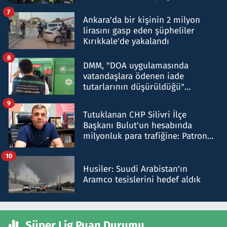
şok etti
7
Ankara'da bir kişinin 2 milyon
lirasını gasp eden şüpheliler
Kırıkkale'de yakalandı
8
DMM, "DOA uygulamasında
vatandaşlara ödenen iade
tutarlarının düşürüldüğü"
iddiasını yalanladı
9
Tutuklanan CHP Silivri İlçe
Başkanı Bulut'un hesabında
milyonluk para trafiğine: Patron
talimat verdi, ben gönderdim
10
Husiler: Suudi Arabistan'ın
Aramco tesislerini hedef aldık
Süper Lig Puan Durumu