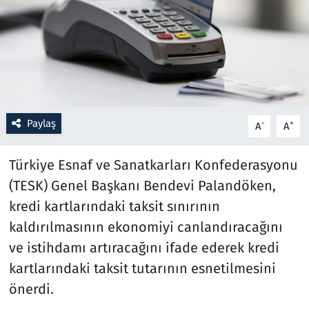
Resmi İlanlar
Rüya Tabirleri
Sağlık
Paylaş
-
+
A
A
Savunma Sanayi
Türkiye Esnaf ve Sanatkarları Konfederasyonu
Seçim 2023
(TESK) Genel Başkanı Bendevi Palandöken,
kredi kartlarındaki taksit sınırının
Spor
kaldırılmasının ekonomiyi canlandıracağını
Teknoloji ve Bilim
ve istihdamı artıracağını ifade ederek kredi
kartlarındaki taksit tutarının esnetilmesini
Televizyon
önerdi.