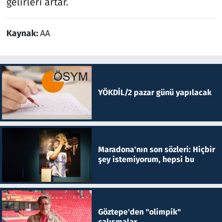
gelirleri artar.
Kaynak:
AA
YÖKDİL/2 pazar günü yapılacak
Maradona'nın son sözleri: Hiçbir
şey istemiyorum, hepsi bu
Göztepe'den "olimpik"
çalışmalar