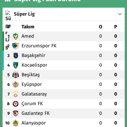
Süper Lig
#
Takım
O
P
Amed
0
0
1
Erzurumspor FK
0
0
2
Başakşehir
0
0
3
Kocaelispor
0
0
4
Beşiktaş
0
0
5
Eyüpspor
0
0
6
Galatasaray
0
0
7
Çorum FK
0
0
8
Gaziantep FK
0
0
9
Alanyaspor
0
0
10