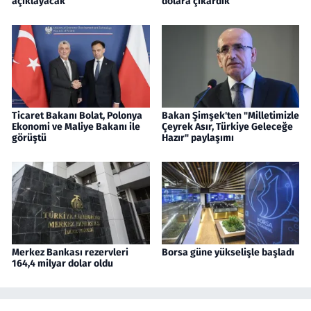
açıklayacak
dolara çıkardık
Ticaret Bakanı Bolat, Polonya
Bakan Şimşek'ten "Milletimizle
Ekonomi ve Maliye Bakanı ile
Çeyrek Asır, Türkiye Geleceğe
görüştü
Hazır" paylaşımı
Merkez Bankası rezervleri
Borsa güne yükselişle başladı
164,4 milyar dolar oldu