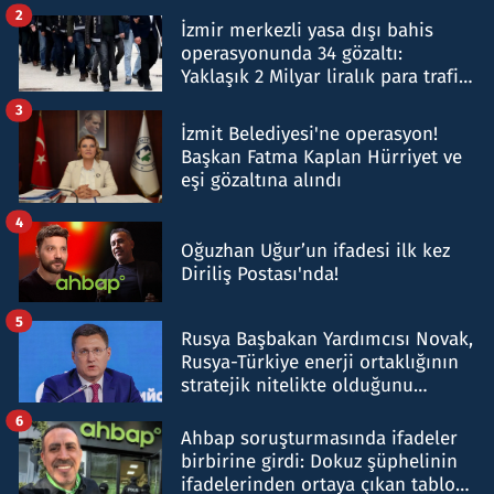
hakkında gözaltı kararı
2
İzmir merkezli yasa dışı bahis
operasyonunda 34 gözaltı:
Yaklaşık 2 Milyar liralık para trafiği
tespit edildi
3
İzmit Belediyesi'ne operasyon!
Başkan Fatma Kaplan Hürriyet ve
eşi gözaltına alındı
4
Oğuzhan Uğur’un ifadesi ilk kez
Diriliş Postası'nda!
5
Rusya Başbakan Yardımcısı Novak,
Rusya-Türkiye enerji ortaklığının
stratejik nitelikte olduğunu
belirtti
6
Ahbap soruşturmasında ifadeler
birbirine girdi: Dokuz şüphelinin
ifadelerinden ortaya çıkan tablo