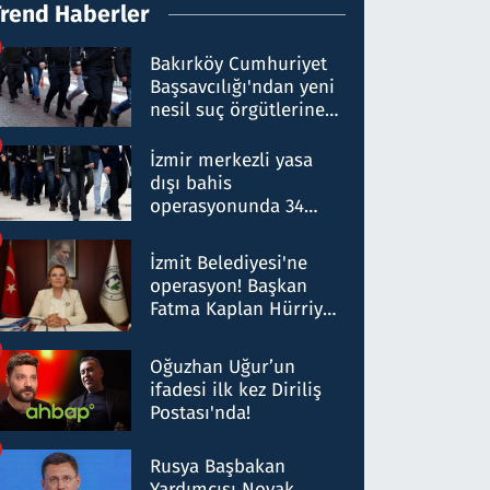
Trend Haberler
Bakırköy Cumhuriyet
Başsavcılığı'ndan yeni
nesil suç örgütlerine
operasyon: 50 şüpheli
hakkında gözaltı kararı
İzmir merkezli yasa
dışı bahis
operasyonunda 34
gözaltı: Yaklaşık 2
Milyar liralık para
İzmit Belediyesi'ne
trafiği tespit edildi
operasyon! Başkan
Fatma Kaplan Hürriyet
ve eşi gözaltına alındı
Oğuzhan Uğur’un
ifadesi ilk kez Diriliş
Postası'nda!
Rusya Başbakan
Yardımcısı Novak,