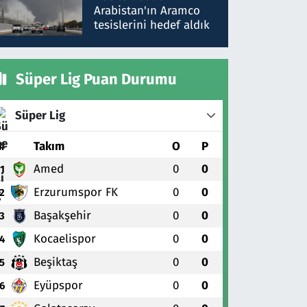
gönderdim
Arabistan'ın Aramco
tesislerini hedef aldık
Süper Lig Puan Durumu
Süper Lig
#
Takım
O
P
Amed
0
0
1
Erzurumspor FK
0
0
2
Başakşehir
0
0
3
Kocaelispor
0
0
4
Beşiktaş
0
0
5
Eyüpspor
0
0
6