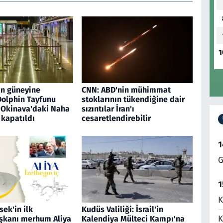
1
ın güneyine
CNN: ABD'nin mühimmat
Dolphin Tayfunu
stoklarının tükendiğine dair
 Okinava'daki Naha
sızıntılar İran'ı
 kapatıldı
cesaretlendirebilir
1
G
1
K
ek'in ilk
Kudüs Valiliği: İsrail'in
K
kanı merhum Aliya
Kalendiya Mülteci Kampı'na