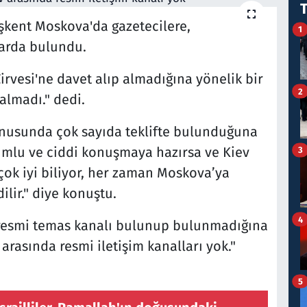
şkent Moskova'da gazetecilere,
1
larda bulundu.
irvesi'ne davet alıp almadığına yönelik bir
2
almadı." dedi.
onusunda çok sayıda teklifte bulunduğuna
rumlu ve ciddi konuşmaya hazırsa ve Kiev
3
çok iyi biliyor, her zaman Moskova’ya
ilir." diye konuştu.
4
 resmi temas kanalı bulunup bulunmadığına
 arasında resmi iletişim kanalları yok."
5