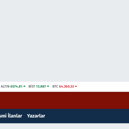
ALTIN
6574.81
BİST
13.887
BTC
64.360,53
mi İlanlar
Yazarlar