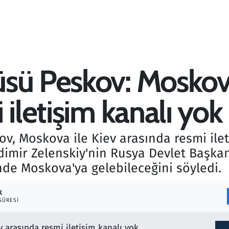
sü Peskov: Moskova
 iletişim kanalı yok
v, Moskova ile Kiev arasında resmi ilet
imir Zelenskiy'nin Rusya Devlet Başkanı
de Moskova'ya gelebileceğini söyledi.
K
SÜRESI