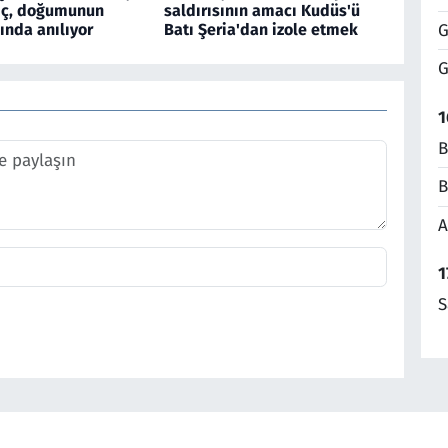
iç, doğumunun
saldırısının amacı Kudüs'ü
G
lında anılıyor
Batı Şeria'dan izole etmek
G
1
B
B
A
1
S