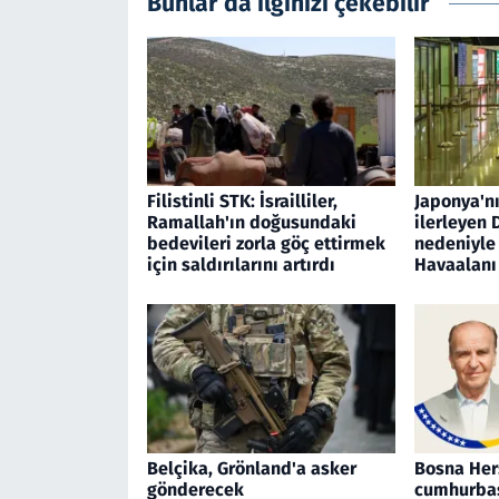
Bunlar da ilginizi çekebilir
Filistinli STK: İsrailliler,
Japonya'n
Ramallah'ın doğusundaki
ilerleyen 
bedevileri zorla göç ettirmek
nedeniyle
için saldırılarını artırdı
Havaalanı
Belçika, Grönland'a asker
Bosna Hers
gönderecek
cumhurbaş