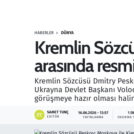
Resmi İlanlar
Rüya Tabirleri
HABERLER
DÜNYA
Kremlin Sözcü
Sağlık
arasında resmi
Savunma Sanayi
Seçim 2023
Kremlin Sözcüsü Dmitry Pesko
Ukrayna Devlet Başkanı Volod
Spor
görüşmeye hazır olması halin
Teknoloji ve Bilim
SAMET TUNÇ
16.06.2026 - 13:57
1 D
EDITÖR
YAYINLANMA
OKUNMA 
Televizyon