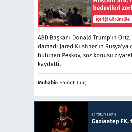
Filistinli STK:
bedevileri zorl
İçeriği Görüntüle
ABD Başkanı Donald Trump'ın Orta D
damadı Jared Kushner'ın Rusya'ya o
bulunan Peskov, söz konusu ziyaret
kaydetti.
Muhabir:
Samet Tunç
EDITÖRÜN SEÇTIĞI
Gaziantep FK, 