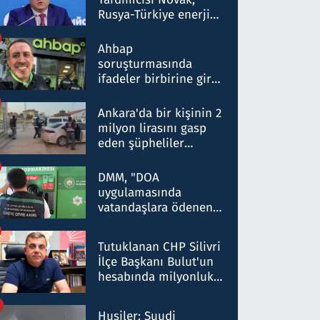
Rusya-Türkiye enerji
ortaklığının stratejik
nitelikte olduğunu
Ahbap
belirtti
soruşturmasında
ifadeler birbirine girdi:
Dokuz şüphelinin
ifadelerinden ortaya
Ankara'da bir kişinin 2
çıkan tablo şok etti
milyon lirasını gasp
eden şüpheliler
Kırıkkale'de yakalandı
DMM, "DOA
uygulamasında
vatandaşlara ödenen
iade tutarlarının
düşürüldüğü" iddiasını
Tutuklanan CHP Silivri
yalanladı
İlçe Başkanı Bulut'un
hesabında milyonluk
para trafiğine: Patron
talimat verdi, ben
Husiler: Suudi