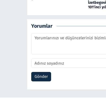
İzetbegov
101'inci yı
Yorumlar
Gönder