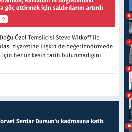
 İsrailliler, Ramallah'ın doğusundaki
a göç ettirmek için saldırılarını artırdı
6
oğu Özel Temsilcisi Steve Witkoff ile
7
lası ziyaretine ilişkin de değerlendirmede
 için henüz kesin tarih bulunmadığını
8
9
forvet Serdar Dursun'u kadrosuna kattı
10