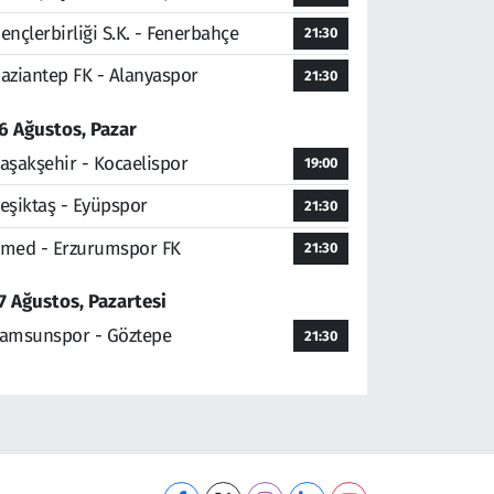
ençlerbirliği S.K. - Fenerbahçe
21:30
aziantep FK - Alanyaspor
21:30
6 Ağustos, Pazar
aşakşehir - Kocaelispor
19:00
eşiktaş - Eyüpspor
21:30
med - Erzurumspor FK
21:30
7 Ağustos, Pazartesi
amsunspor - Göztepe
21:30