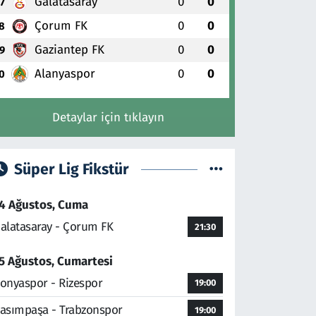
Galatasaray
0
0
7
Çorum FK
0
0
8
Gaziantep FK
0
0
9
Alanyaspor
0
0
0
Detaylar için tıklayın
Süper Lig Fikstür
4 Ağustos, Cuma
alatasaray - Çorum FK
21:30
5 Ağustos, Cumartesi
onyaspor - Rizespor
19:00
asımpaşa - Trabzonspor
19:00