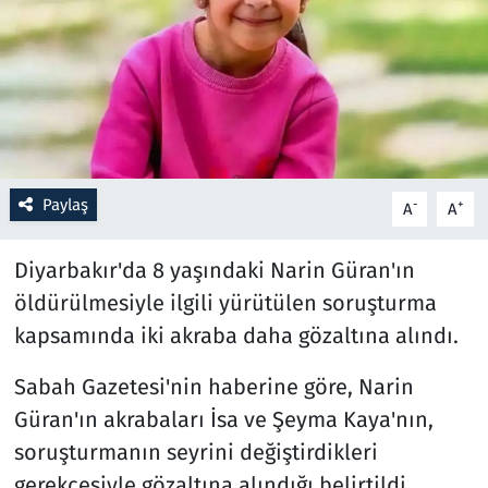
Resmi İlanlar
Rüya Tabirleri
Sağlık
Paylaş
-
+
A
A
Savunma Sanayi
Diyarbakır'da 8 yaşındaki Narin Güran'ın
Seçim 2023
öldürülmesiyle ilgili yürütülen soruşturma
Spor
kapsamında iki akraba daha gözaltına alındı.
Teknoloji ve Bilim
Sabah Gazetesi'nin haberine göre, Narin
Güran'ın akrabaları İsa ve Şeyma Kaya'nın,
Televizyon
soruşturmanın seyrini değiştirdikleri
gerekçesiyle gözaltına alındığı belirtildi.