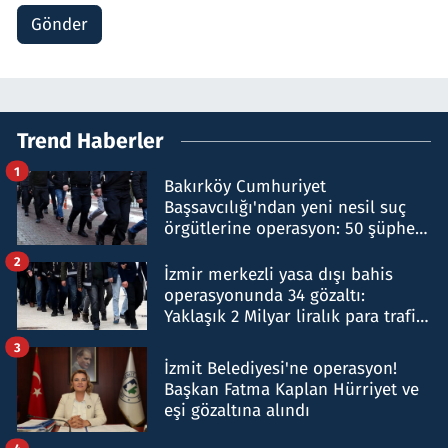
Gönder
Trend Haberler
1
Bakırköy Cumhuriyet
Başsavcılığı'ndan yeni nesil suç
örgütlerine operasyon: 50 şüpheli
hakkında gözaltı kararı
2
İzmir merkezli yasa dışı bahis
operasyonunda 34 gözaltı:
Yaklaşık 2 Milyar liralık para trafiği
tespit edildi
3
İzmit Belediyesi'ne operasyon!
Başkan Fatma Kaplan Hürriyet ve
eşi gözaltına alındı