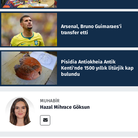
Arsenal, Bruno Guimaraes'i
transfer etti
Pisidia Antiokheia Antik
Kenti'nde 1500 yıllık litürjik kap
bulundu
MUHABIR
Hazal Mihrace Göksun