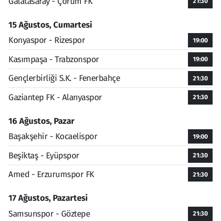
Galatasaray - Çorum FK
21:30
15 Ağustos, Cumartesi
Konyaspor - Rizespor
19:00
Kasımpaşa - Trabzonspor
19:00
Gençlerbirliği S.K. - Fenerbahçe
21:30
Gaziantep FK - Alanyaspor
21:30
16 Ağustos, Pazar
Başakşehir - Kocaelispor
19:00
Beşiktaş - Eyüpspor
21:30
Amed - Erzurumspor FK
21:30
17 Ağustos, Pazartesi
Samsunspor - Göztepe
21:30