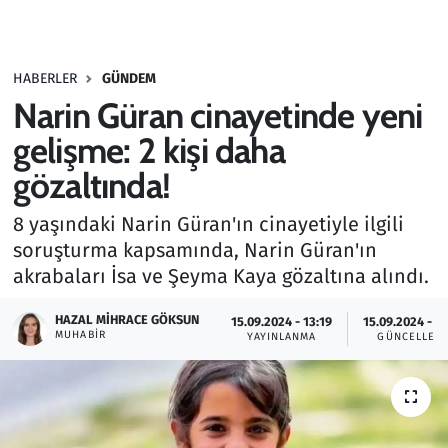
Gündem
HABERLER
GÜNDEM
Haber
Narin Güran cinayetinde yeni
Kültür Sanat
gelişme: 2 kişi daha
gözaltında!
Kurumsal Haberler
8 yaşındaki Narin Güran'ın cinayetiyle ilgili
Lezzet Durağı
soruşturma kapsamında, Narin Güran'ın
akrabaları İsa ve Şeyma Kaya gözaltına alındı.
Memur ve Kamu
HAZAL MIHRACE GÖKSUN
15.09.2024 - 13:19
15.09.2024 - 1
MUHABIR
YAYINLANMA
GÜNCELLEM
Otomobil
Oyun
Ramazan