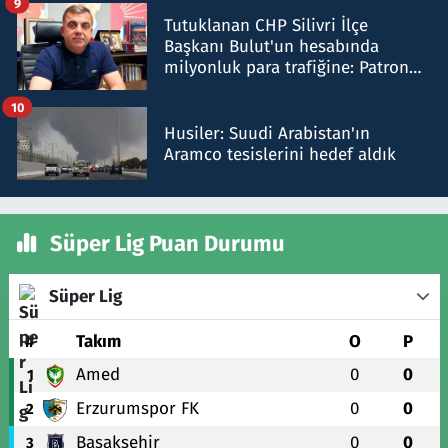
9
Tutuklanan CHP Silivri İlçe
Başkanı Bulut'un hesabında
milyonluk para trafiğine: Patron
talimat verdi, ben gönderdim
10
Husiler: Suudi Arabistan'ın
Aramco tesislerini hedef aldık
Süper Lig Puan Durumu
Süper Lig
#
Takım
O
P
Amed
0
0
1
Erzurumspor FK
0
0
2
Başakşehir
0
0
3