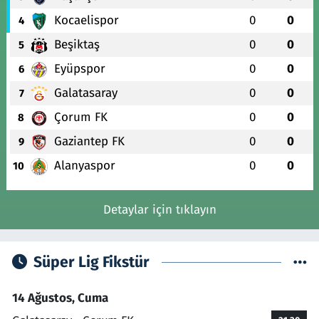
Kocaelispor
0
0
4
Beşiktaş
0
0
5
Eyüpspor
0
0
6
Galatasaray
0
0
7
Çorum FK
0
0
8
Gaziantep FK
0
0
9
Alanyaspor
0
0
10
Detaylar için tıklayın
Süper Lig Fikstür
14 Ağustos, Cuma