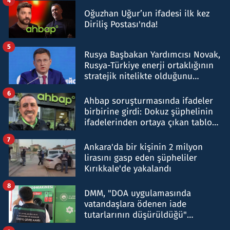
4
Oğuzhan Uğur’un ifadesi ilk kez
Diriliş Postası'nda!
5
Rusya Başbakan Yardımcısı Novak,
Rusya-Türkiye enerji ortaklığının
stratejik nitelikte olduğunu
belirtti
6
Ahbap soruşturmasında ifadeler
birbirine girdi: Dokuz şüphelinin
ifadelerinden ortaya çıkan tablo
şok etti
7
Ankara'da bir kişinin 2 milyon
lirasını gasp eden şüpheliler
Kırıkkale'de yakalandı
8
DMM, "DOA uygulamasında
vatandaşlara ödenen iade
tutarlarının düşürüldüğü"
iddiasını yalanladı