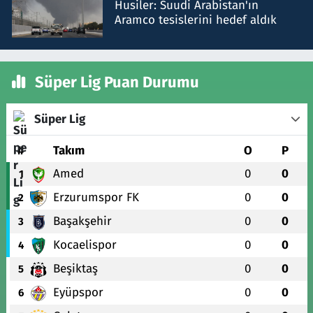
Husiler: Suudi Arabistan'ın
Aramco tesislerini hedef aldık
Süper Lig Puan Durumu
Süper Lig
#
Takım
O
P
Amed
0
0
1
Erzurumspor FK
0
0
2
Başakşehir
0
0
3
Kocaelispor
0
0
4
Beşiktaş
0
0
5
Eyüpspor
0
0
6