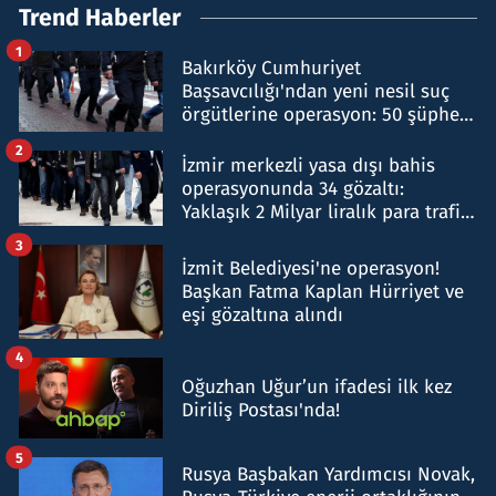
Trend Haberler
1
Bakırköy Cumhuriyet
Başsavcılığı'ndan yeni nesil suç
örgütlerine operasyon: 50 şüpheli
hakkında gözaltı kararı
2
İzmir merkezli yasa dışı bahis
operasyonunda 34 gözaltı:
Yaklaşık 2 Milyar liralık para trafiği
tespit edildi
3
İzmit Belediyesi'ne operasyon!
Başkan Fatma Kaplan Hürriyet ve
eşi gözaltına alındı
4
Oğuzhan Uğur’un ifadesi ilk kez
Diriliş Postası'nda!
5
Rusya Başbakan Yardımcısı Novak,