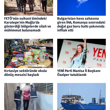
FETÖ'nün suikast timindeki
Bulgaristan hava sahasına
Karatepe'nin Muğla'da
giren İHA, Romanya sınırındaki
gösterdiği bölgelerde silah ve
doğal gaz boru hattı yakınında
mühimmat bulunamadı
infilak etti
Kırtasiye sektöründe okula
YENİ Parti Manisa İl Başkanı
dönüş mesaisi başladı
Özalper tutuklandı