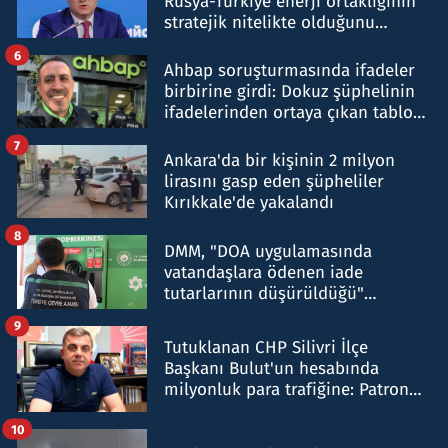
Rusya-Türkiye enerji ortaklığının
stratejik nitelikte olduğunu
belirtti
6
Ahbap soruşturmasında ifadeler
birbirine girdi: Dokuz şüphelinin
ifadelerinden ortaya çıkan tablo
şok etti
7
Ankara'da bir kişinin 2 milyon
lirasını gasp eden şüpheliler
Kırıkkale'de yakalandı
8
DMM, "DOA uygulamasında
vatandaşlara ödenen iade
tutarlarının düşürüldüğü"
iddiasını yalanladı
9
Tutuklanan CHP Silivri İlçe
Başkanı Bulut'un hesabında
milyonluk para trafiğine: Patron
talimat verdi, ben gönderdim
10