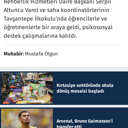
Rehberlik Hizmetleri Daire Başkanı Serpil
Altuncu Varol ve saha koordinatörlerinin
Tavşantepe İlkokulu'nda öğrencilerle ve
öğretmenlerle bir araya geldi, psikososyal
destek çalışmalarına katıldı.
Muhabir:
Mustafa Olgun
Kırtasiye sektöründe okula
dönüş mesaisi başladı
Arsenal, Bruno Guimaraes'i
transfer etti