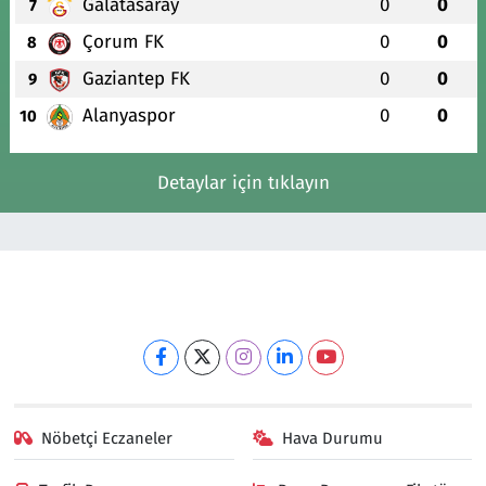
Galatasaray
0
0
7
Çorum FK
0
0
8
Gaziantep FK
0
0
9
Alanyaspor
0
0
10
Detaylar için tıklayın
Nöbetçi Eczaneler
Hava Durumu