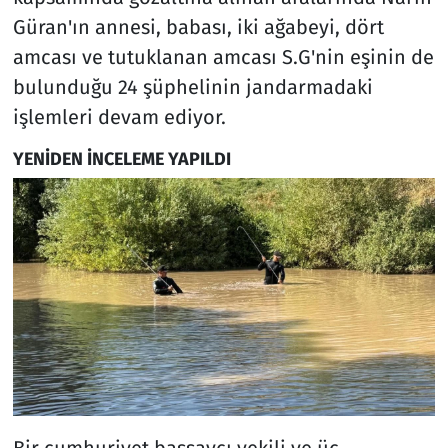
Güran'ın annesi, babası, iki ağabeyi, dört
amcası ve tutuklanan amcası S.G'nin eşinin de
bulunduğu 24 şüphelinin jandarmadaki
işlemleri devam ediyor.
YENİDEN İNCELEME YAPILDI
Bir cumhuriyet başsavcı vekili ve üç