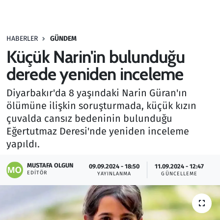
Gündem
HABERLER
GÜNDEM
Haber
Küçük Narin'in bulunduğu
Kültür Sanat
derede yeniden inceleme
Diyarbakır'da 8 yaşındaki Narin Güran'ın
Kurumsal Haberler
ölümüne ilişkin soruşturmada, küçük kızın
çuvalda cansız bedeninin bulunduğu
Lezzet Durağı
Eğertutmaz Deresi'nde yeniden inceleme
Memur ve Kamu
yapıldı.
MUSTAFA OLGUN
Otomobil
09.09.2024 - 18:50
11.09.2024 - 12:47
EDITÖR
YAYINLANMA
GÜNCELLEME
Oyun
Ramazan