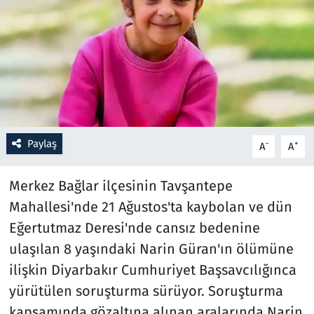
Resmi İlanlar
Rüya Tabirleri
Sağlık
Savunma Sanayi
Paylaş
-
+
A
A
Seçim 2023
Merkez Bağlar ilçesinin Tavşantepe
Mahallesi'nde 21 Ağustos'ta kaybolan ve dün
Spor
Eğertutmaz Deresi'nde cansız bedenine
Teknoloji ve Bilim
ulaşılan 8 yaşındaki Narin Güran'ın ölümüne
ilişkin Diyarbakır Cumhuriyet Başsavcılığınca
Televizyon
yürütülen soruşturma sürüyor. Soruşturma
kapsamında gözaltına alınan aralarında Narin