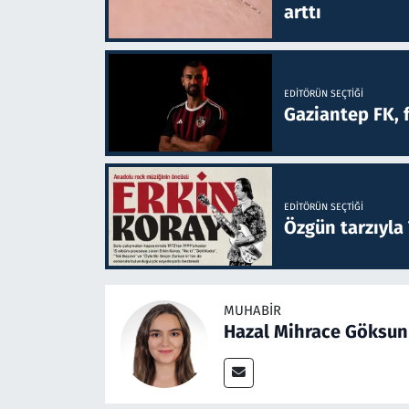
arttı
EDITÖRÜN SEÇTIĞI
Gaziantep FK, 
EDITÖRÜN SEÇTIĞI
Özgün tarzıyla
MUHABIR
Hazal Mihrace Göksun