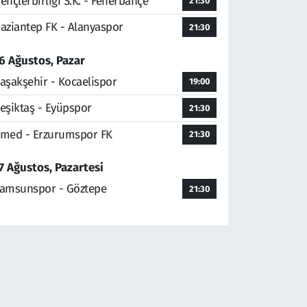
ençlerbirliği S.K. - Fenerbahçe
21:30
aziantep FK - Alanyaspor
21:30
6 Ağustos, Pazar
aşakşehir - Kocaelispor
19:00
eşiktaş - Eyüpspor
21:30
med - Erzurumspor FK
21:30
7 Ağustos, Pazartesi
amsunspor - Göztepe
21:30