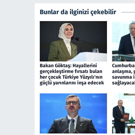
Bunlar da ilginizi çekebilir
Bakan Göktaş: Hayallerini
Cumhurbaş
gerçekleştirme fırsatı bulan
anlaşma, 
her çocuk Türkiye Yüzyılı'nın
savunma iş
güçlü yarınlarını inşa edecek
sağlayaca