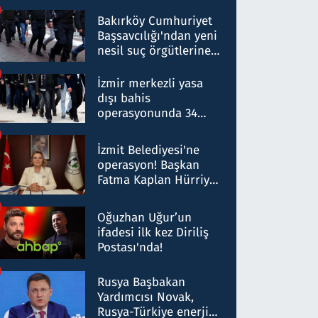
Bakırköy Cumhuriyet
Başsavcılığı'ndan yeni
nesil suç örgütlerine
operasyon: 50 şüpheli
hakkında gözaltı kararı
İzmir merkezli yasa
dışı bahis
operasyonunda 34
gözaltı: Yaklaşık 2
Milyar liralık para
İzmit Belediyesi'ne
trafiği tespit edildi
operasyon! Başkan
Fatma Kaplan Hürriyet
ve eşi gözaltına alındı
Oğuzhan Uğur’un
ifadesi ilk kez Diriliş
Postası'nda!
Rusya Başbakan
Yardımcısı Novak,
Rusya-Türkiye enerji