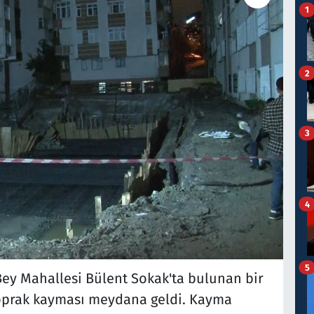
1
2
3
4
5
ey Mahallesi Bülent Sokak'ta bulunan bir
toprak kayması meydana geldi. Kayma