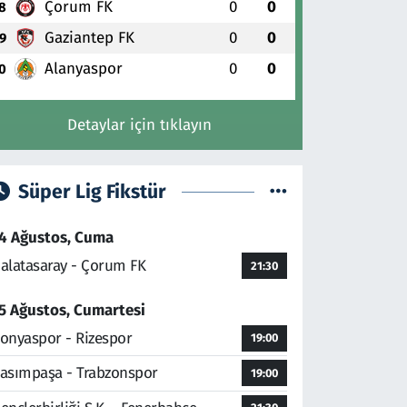
Çorum FK
0
0
8
Gaziantep FK
0
0
9
Alanyaspor
0
0
0
Detaylar için tıklayın
Süper Lig Fikstür
4 Ağustos, Cuma
alatasaray - Çorum FK
21:30
5 Ağustos, Cumartesi
onyaspor - Rizespor
19:00
asımpaşa - Trabzonspor
19:00