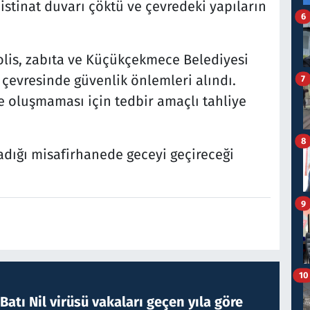
 istinat duvarı çöktü ve çevredeki yapıların
6
lis, zabıta ve Küçükçekmece Belediyesi
ı çevresinde güvenlik önlemleri alındı.
7
ke oluşmaması için tedbir amaçlı tahliye
8
adığı misafirhanede geceyi geçireceği
9
10
atı Nil virüsü vakaları geçen yıla göre