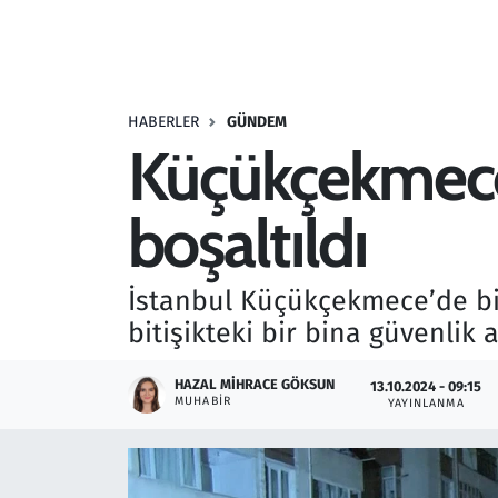
Resmi İlanlar
Rüya Tabirleri
HABERLER
GÜNDEM
Küçükçekmece'
Sağlık
boşaltıldı
Savunma Sanayi
Seçim 2023
İstanbul Küçükçekmece’de bi
bitişikteki bir bina güvenlik 
Spor
HAZAL MIHRACE GÖKSUN
13.10.2024 - 09:15
Teknoloji ve Bilim
MUHABIR
YAYINLANMA
Televizyon