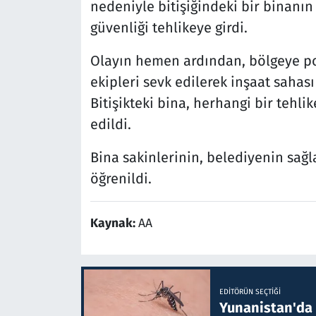
nedeniyle bitişiğindeki bir binanın
güvenliği tehlikeye girdi.
Olayın hemen ardından, bölgeye po
ekipleri sevk edilerek inşaat sahas
Bitişikteki bina, herhangi bir tehli
edildi.
Bina sakinlerinin, belediyenin sağl
öğrenildi.
Kaynak:
AA
EDITÖRÜN SEÇTIĞI
Yunanistan'da B