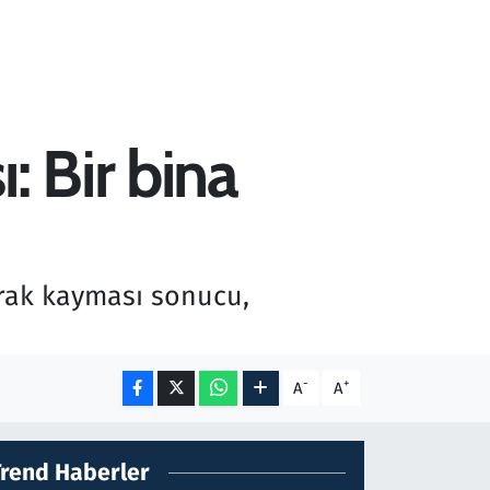
 Bir bina
rak kayması sonucu,
-
+
A
A
Trend Haberler