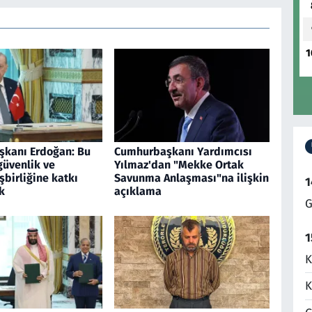
1
kanı Erdoğan: Bu
Cumhurbaşkanı Yardımcısı
güvenlik ve
Yılmaz'dan "Mekke Ortak
birliğine katkı
Savunma Anlaşması"na ilişkin
1
k
açıklama
G
1
K
K