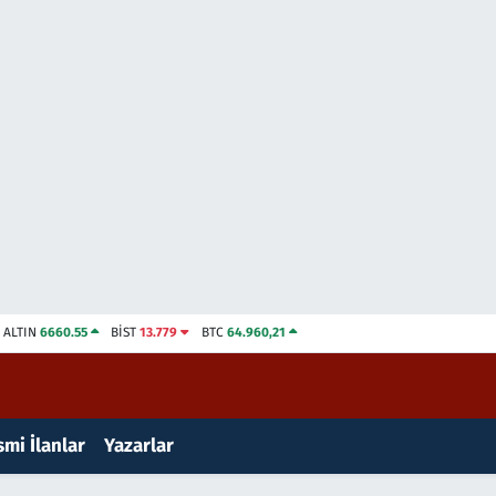
ALTIN
6660.55
BİST
13.779
BTC
64.960,21
mi İlanlar
Yazarlar