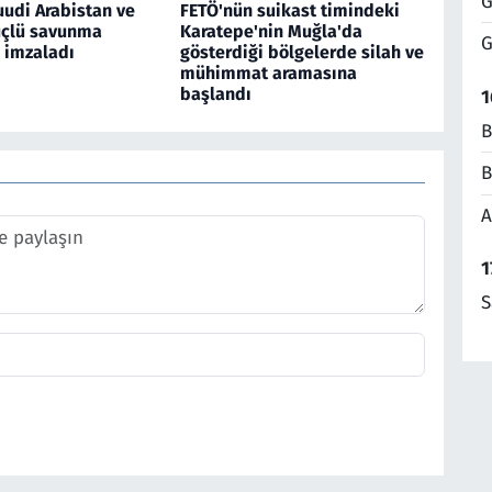
G
uudi Arabistan ve
FETÖ'nün suikast timindeki
üçlü savunma
Karatepe'nin Muğla'da
G
 imzaladı
gösterdiği bölgelerde silah ve
mühimmat aramasına
başlandı
1
B
B
A
1
S