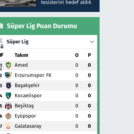
tesislerini hedef aldık
Süper Lig Puan Durumu
Süper Lig
#
Takım
O
P
Amed
0
0
1
Erzurumspor FK
0
0
2
Başakşehir
0
0
3
Kocaelispor
0
0
4
Beşiktaş
0
0
5
Eyüpspor
0
0
6
Galatasaray
0
0
7