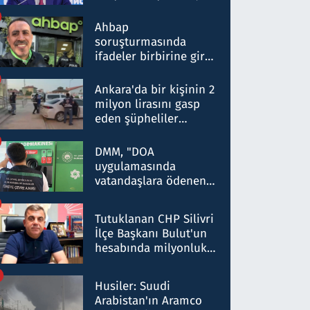
ortaklığının stratejik
nitelikte olduğunu
Ahbap
belirtti
soruşturmasında
ifadeler birbirine girdi:
Dokuz şüphelinin
ifadelerinden ortaya
Ankara'da bir kişinin 2
çıkan tablo şok etti
milyon lirasını gasp
eden şüpheliler
Kırıkkale'de yakalandı
DMM, "DOA
uygulamasında
vatandaşlara ödenen
iade tutarlarının
düşürüldüğü" iddiasını
Tutuklanan CHP Silivri
yalanladı
İlçe Başkanı Bulut'un
hesabında milyonluk
para trafiğine: Patron
talimat verdi, ben
Husiler: Suudi
gönderdim
Arabistan'ın Aramco