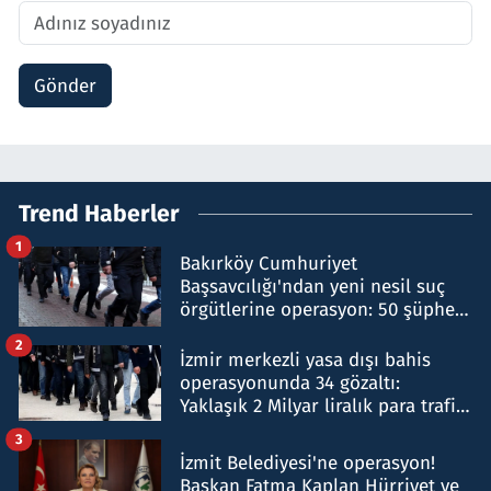
Gönder
Trend Haberler
1
Bakırköy Cumhuriyet
Başsavcılığı'ndan yeni nesil suç
örgütlerine operasyon: 50 şüpheli
hakkında gözaltı kararı
2
İzmir merkezli yasa dışı bahis
operasyonunda 34 gözaltı:
Yaklaşık 2 Milyar liralık para trafiği
tespit edildi
3
İzmit Belediyesi'ne operasyon!
Başkan Fatma Kaplan Hürriyet ve