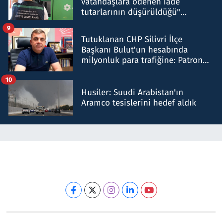
vatandaşlara ödenen iade
tutarlarının düşürüldüğü"
iddiasını yalanladı
9
Tutuklanan CHP Silivri İlçe
Başkanı Bulut'un hesabında
milyonluk para trafiğine: Patron
talimat verdi, ben gönderdim
10
Husiler: Suudi Arabistan'ın
Aramco tesislerini hedef aldık