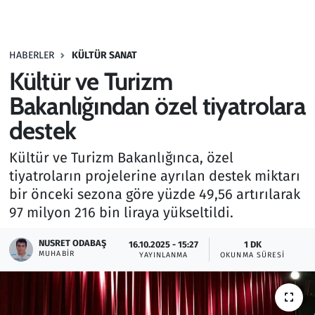
Gündem
HABERLER
KÜLTÜR SANAT
Haber
Kültür ve Turizm
Kültür Sanat
Bakanlığından özel tiyatrolara
destek
Kurumsal Haberler
Kültür ve Turizm Bakanlığınca, özel
Lezzet Durağı
tiyatroların projelerine ayrılan destek miktarı
bir önceki sezona göre yüzde 49,56 artırılarak
Memur ve Kamu
97 milyon 216 bin liraya yükseltildi.
Otomobil
NUSRET ODABAŞ
16.10.2025 - 15:27
1 DK
MUHABIR
YAYINLANMA
OKUNMA SÜRESI
Oyun
Ramazan