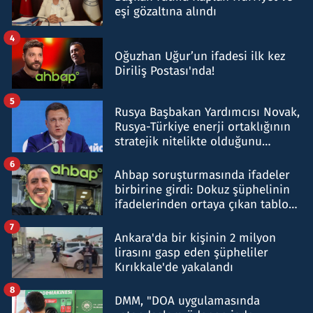
eşi gözaltına alındı
4
Oğuzhan Uğur’un ifadesi ilk kez
Diriliş Postası'nda!
5
Rusya Başbakan Yardımcısı Novak,
Rusya-Türkiye enerji ortaklığının
stratejik nitelikte olduğunu
belirtti
6
Ahbap soruşturmasında ifadeler
birbirine girdi: Dokuz şüphelinin
ifadelerinden ortaya çıkan tablo
şok etti
7
Ankara'da bir kişinin 2 milyon
lirasını gasp eden şüpheliler
Kırıkkale'de yakalandı
8
DMM, "DOA uygulamasında