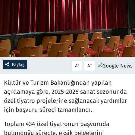
Resmi İlanlar
Rüya Tabirleri
Sağlık
Savunma Sanayi
Paylaş
-
+
A
A
Seçim 2023
Kültür ve Turizm Bakanlığından yapılan
Spor
açıklamaya göre, 2025-2026 sanat sezonunda
özel tiyatro projelerine sağlanacak yardımlar
Teknoloji ve Bilim
için başvuru süreci tamamlandı.
Televizyon
Toplam 434 özel tiyatronun başvuruda
bulunduğu süreçte, eksik belgelerini