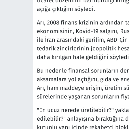
ticaret düzeninin barındırdığı kırıl
açığa çıktığını söyledi.
Arı, 2008 finans krizinin ardında
ekonomisinin, Kovid-19 salgını, Ru
ile İran arasındaki gerilim, ABD-Çin 
tedarik zincirlerinin jeopolitik h
daha kırılgan hale geldiğini söyledi
Bu nedenle finansal sorunların deri
aksamalara yol açtığını, gıda ve ener
Arı, ham maddeye erişim, üretim süre
sürelerinde yaşanan sorunların fiyat
"En ucuz nerede üretilebilir?" yakl
edilebilir?" anlayışına bıraktığına
kutuplu yapı içinde rekabetçi blokl