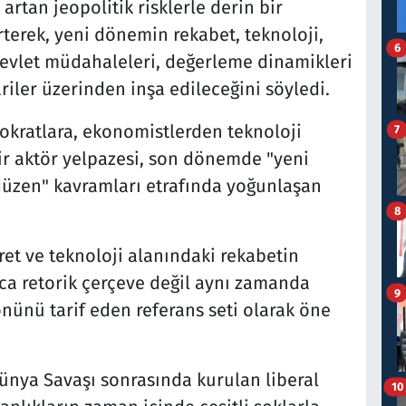
 artan jeopolitik risklerle derin bir
terek, yeni dönemin rekabet, teknoloji,
6
devlet müdahaleleri, değerleme dinamikleri
riler üzerinden inşa edileceğini söyledi.
rokratlara, ekonomistlerden teknoloji
7
bir aktör yelpazesi, son dönemde "yeni
üzen" kavramları etrafında yoğunlaşan
8
aret ve teknoloji alanındaki rekabetin
zca retorik çerçeve değil aynı zamanda
9
ünü tarif eden referans seti olarak öne
 Dünya Savaşı sonrasında kurulan liberal
10