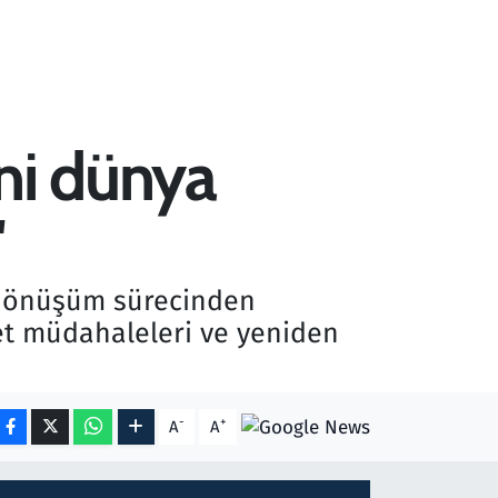
ni dünya
"
ir dönüşüm sürecinden
let müdahaleleri ve yeniden
-
+
A
A