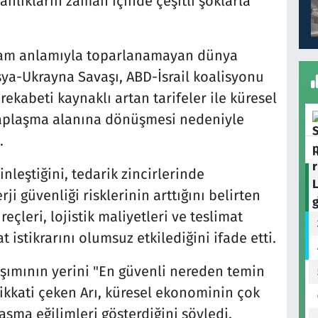
ganlıkların zaman içinde çeşitli şoklarla
n tam anlamıyla toparlanamayan dünya
sya-Ukrayna Savaşı, ABD-İsrail koalisyonu
rekabeti kaynaklı artan tarifeler ile küresel
esaplaşma alanına dönüşmesi nedeniyle
.
nleştiğini, tedarik zincirlerinde
ji güvenliği risklerinin arttığını belirten
çleri, lojistik maliyetleri ve teslimat
 istikrarını olumsuz etkilediğini ifade etti.
aşımının yerini "En güvenli nereden temin
 dikkati çeken Arı, küresel ekonominin çok
aşma eğilimleri gösterdiğini söyledi.