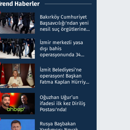
Trend Haberler
Bakırköy Cumhuriyet
Başsavcılığı'ndan yeni
nesil suç örgütlerine
operasyon: 50 şüpheli
hakkında gözaltı kararı
İzmir merkezli yasa
dışı bahis
operasyonunda 34
gözaltı: Yaklaşık 2
Milyar liralık para
İzmit Belediyesi'ne
trafiği tespit edildi
operasyon! Başkan
Fatma Kaplan Hürriyet
ve eşi gözaltına alındı
Oğuzhan Uğur’un
ifadesi ilk kez Diriliş
Postası'nda!
Rusya Başbakan
Yardımcısı Novak,