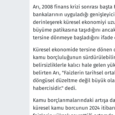
Arı, 2008 finans krizi sonrası başt
bankalarının uyguladığı genişleyic
derinleşerek küresel ekonomiyi uzun
büyüme patikasına taşıdığını ancak
tersine dönmeye başladığını ifade e
Küresel ekonomide tersine dönen di
kamu borçluluğunun sürdürülebilirli
belirsizliklerle kalıcı hale gelen yü
belirten Arı, "Faizlerin tarihsel or
döngüsel düzeltme değil büyük olası
habercisidir." dedi.
Kamu borçlanmalarındaki artışa da d
küresel kamu borcunun 2024 itibarı