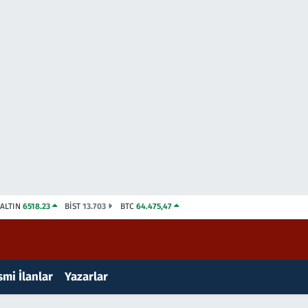
ALTIN
6518.23
BİST
13.703
BTC
64.475,47
mi İlanlar
Yazarlar