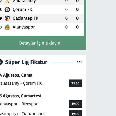
Galatasaray
0
0
7
Çorum FK
0
0
8
Gaziantep FK
0
0
9
Alanyaspor
0
0
0
Detaylar için tıklayın
Süper Lig Fikstür
4 Ağustos, Cuma
alatasaray - Çorum FK
21:30
5 Ağustos, Cumartesi
onyaspor - Rizespor
19:00
asımpaşa - Trabzonspor
19:00