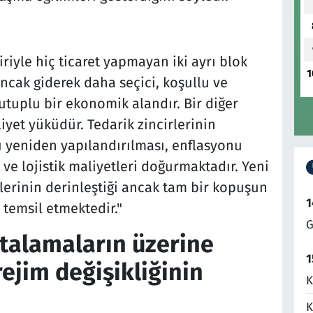
iyle hiç ticaret yapmayan iki ayrı blok
1
ancak giderek daha seçici, koşullu ve
utuplu bir ekonomik alandır. Bir diğer
yet yüküdür. Tedarik zincirlerinin
ı yeniden yapılandırılması, enflasyonu
ve lojistik maliyetleri doğurmaktadır. Yeni
erinin derinleştiği ancak tam bir kopuşun
1
 temsil etmektedir."
G
ortalamaların üzerine
1
rejim değişikliğinin
K
K