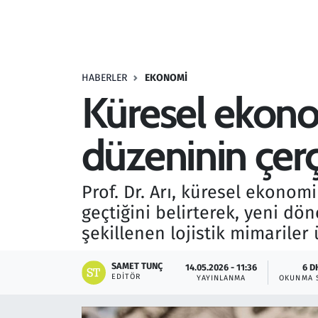
Resmi İlanlar
Rüya Tabirleri
HABERLER
EKONOMI
Küresel ekono
Sağlık
düzeninin çerç
Savunma Sanayi
Seçim 2023
Prof. Dr. Arı, küresel ekonom
geçtiğini belirterek, yeni d
Spor
şekillenen lojistik mimariler
Teknoloji ve Bilim
SAMET TUNÇ
14.05.2026 - 11:36
6 D
EDITÖR
YAYINLANMA
OKUNMA 
Televizyon