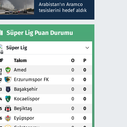
gönderdim
Arabistan'ın Aramco
tesislerini hedef aldık
Süper Lig Puan Durumu
Süper Lig
#
Takım
O
P
Amed
0
0
1
Erzurumspor FK
0
0
2
Başakşehir
0
0
3
Kocaelispor
0
0
4
Beşiktaş
0
0
5
Eyüpspor
0
0
6