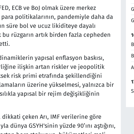
a FED, ECB ve BoJ olmak üzere merkez
G
i para politikalarının, pandemiyle daha da
G
 süre bol ve ucuz likiditeye dayalı
 bu rüzgarın artık birden fazla cepheden
1
tti.
B
B
namiklerin yapısal enflasyon baskısı,
ğine ilişkin artan riskler ve jeopolitik
A
ksek risk primi etrafında şekillendiğini
1
talamaların üzerine yükselmesi, yalnızca bir
S
lıkla yapısal bir rejim değişikliğinin
ikkati çeken Arı, IMF verilerine göre
yla dünya GSYH'sinin yüzde 90’ını aştığını,