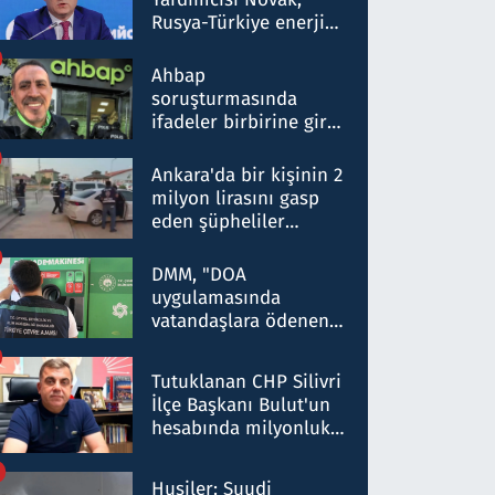
Rusya-Türkiye enerji
ortaklığının stratejik
nitelikte olduğunu
Ahbap
belirtti
soruşturmasında
ifadeler birbirine girdi:
Dokuz şüphelinin
ifadelerinden ortaya
Ankara'da bir kişinin 2
çıkan tablo şok etti
milyon lirasını gasp
eden şüpheliler
Kırıkkale'de yakalandı
DMM, "DOA
uygulamasında
vatandaşlara ödenen
iade tutarlarının
düşürüldüğü" iddiasını
Tutuklanan CHP Silivri
yalanladı
İlçe Başkanı Bulut'un
hesabında milyonluk
para trafiğine: Patron
talimat verdi, ben
Husiler: Suudi