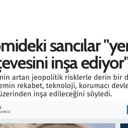
mideki sancılar "ye
evesini inşa ediyor
inin artan jeopolitik risklerle derin b
önemin rekabet, teknoloji, korumacı dev
 üzerinden inşa edileceğini söyledi.
K
SÜRESI