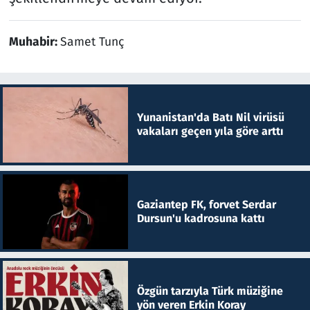
Muhabir:
Samet Tunç
Yunanistan'da Batı Nil virüsü
vakaları geçen yıla göre arttı
Gaziantep FK, forvet Serdar
Dursun'u kadrosuna kattı
Özgün tarzıyla Türk müziğine
yön veren Erkin Koray