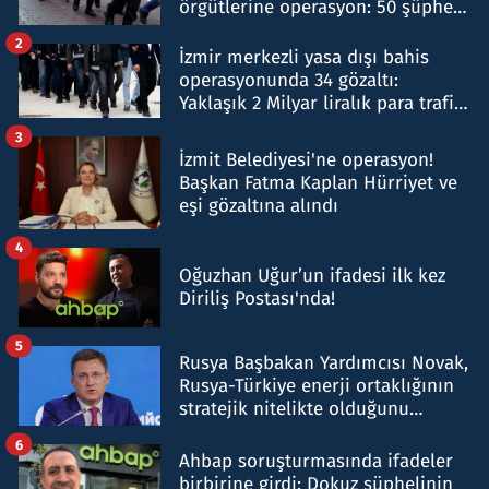
örgütlerine operasyon: 50 şüpheli
hakkında gözaltı kararı
2
İzmir merkezli yasa dışı bahis
operasyonunda 34 gözaltı:
Yaklaşık 2 Milyar liralık para trafiği
tespit edildi
3
İzmit Belediyesi'ne operasyon!
Başkan Fatma Kaplan Hürriyet ve
eşi gözaltına alındı
4
Oğuzhan Uğur’un ifadesi ilk kez
Diriliş Postası'nda!
5
Rusya Başbakan Yardımcısı Novak,
Rusya-Türkiye enerji ortaklığının
stratejik nitelikte olduğunu
belirtti
6
Ahbap soruşturmasında ifadeler
birbirine girdi: Dokuz şüphelinin