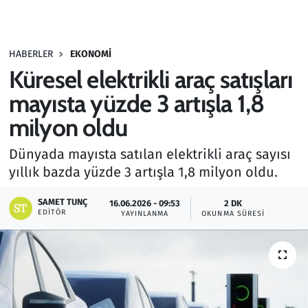
Gündem
HABERLER
EKONOMI
Haber
Küresel elektrikli araç satışları
Kültür Sanat
mayısta yüzde 3 artışla 1,8
milyon oldu
Kurumsal Haberler
Dünyada mayısta satılan elektrikli araç sayısı
Lezzet Durağı
yıllık bazda yüzde 3 artışla 1,8 milyon oldu.
Memur ve Kamu
SAMET TUNÇ
16.06.2026 - 09:53
2 DK
EDITÖR
YAYINLANMA
OKUNMA SÜRESI
Otomobil
Oyun
Ramazan