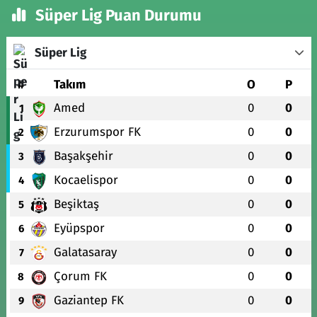
Süper Lig Puan Durumu
Süper Lig
#
Takım
O
P
Amed
0
0
1
Erzurumspor FK
0
0
2
Başakşehir
0
0
3
Kocaelispor
0
0
4
Beşiktaş
0
0
5
Eyüpspor
0
0
6
Galatasaray
0
0
7
Çorum FK
0
0
8
Gaziantep FK
0
0
9