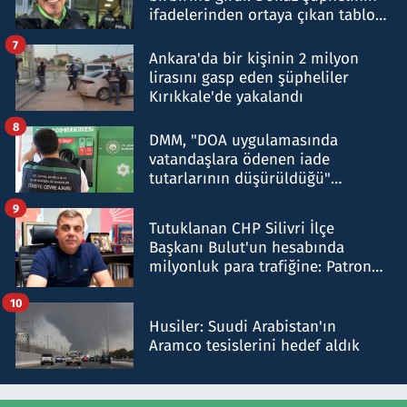
ifadelerinden ortaya çıkan tablo
şok etti
7
Ankara'da bir kişinin 2 milyon
lirasını gasp eden şüpheliler
Kırıkkale'de yakalandı
8
DMM, "DOA uygulamasında
vatandaşlara ödenen iade
tutarlarının düşürüldüğü"
iddiasını yalanladı
9
Tutuklanan CHP Silivri İlçe
Başkanı Bulut'un hesabında
milyonluk para trafiğine: Patron
talimat verdi, ben gönderdim
10
Husiler: Suudi Arabistan'ın
Aramco tesislerini hedef aldık