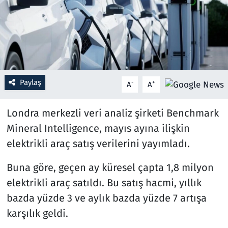
Resmi İlanlar
Rüya Tabirleri
Sağlık
Paylaş
-
+
A
A
Savunma Sanayi
Londra merkezli veri analiz şirketi Benchmark
Mineral Intelligence, mayıs ayına ilişkin
Seçim 2023
elektrikli araç satış verilerini yayımladı.
Spor
Buna göre, geçen ay küresel çapta 1,8 milyon
Teknoloji ve Bilim
elektrikli araç satıldı. Bu satış hacmi, yıllık
bazda yüzde 3 ve aylık bazda yüzde 7 artışa
Televizyon
karşılık geldi.