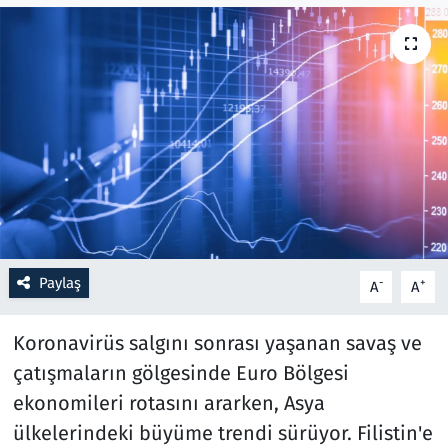
Resmi İlanlar
Rüya Tabirleri
Sağlık
Savunma Sanayi
Seçim 2023
Paylaş
-
+
A
A
Spor
Koronavirüs salgını sonrası yaşanan savaş ve
Teknoloji ve Bilim
çatışmaların gölgesinde Euro Bölgesi
ekonomileri rotasını ararken, Asya
Televizyon
ülkelerindeki büyüme trendi sürüyor. Filistin'e