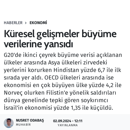
Gündem
HABERLER
EKONOMI
Haber
Küresel gelişmeler büyüme
Kültür Sanat
verilerine yansıdı
G20'de ikinci çeyrek büyüme verisi açıklanan
Kurumsal Haberler
ülkeler arasında Asya ülkeleri zirvedeki
yerlerini korurken Hindistan yüzde 6,7 ile ilk
Lezzet Durağı
sırada yer aldı. OECD ülkeleri arasında ise
Memur ve Kamu
ekonomisi en çok büyüyen ülke yüzde 4,2 ile
Norveç olurken Filistin'e yönelik saldırıları
Otomobil
dünya genelinde tepki gören soykırımcı
İsrail'in ekonomisi yüzde 1,35 ile küçüldü.
Oyun
NUSRET ODABAŞ
02.09.2024 - 12:11
MUHABIR
YAYINLANMA
Ramazan