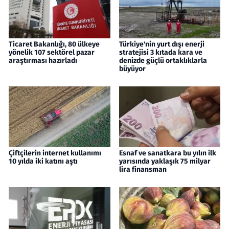
Ticaret Bakanlığı, 80 ülkeye
Türkiye'nin yurt dışı enerji
yönelik 107 sektörel pazar
stratejisi 3 kıtada kara ve
araştırması hazırladı
denizde güçlü ortaklıklarla
büyüyor
Çiftçilerin internet kullanımı
Esnaf ve sanatkara bu yılın ilk
10 yılda iki katını aştı
yarısında yaklaşık 75 milyar
lira finansman