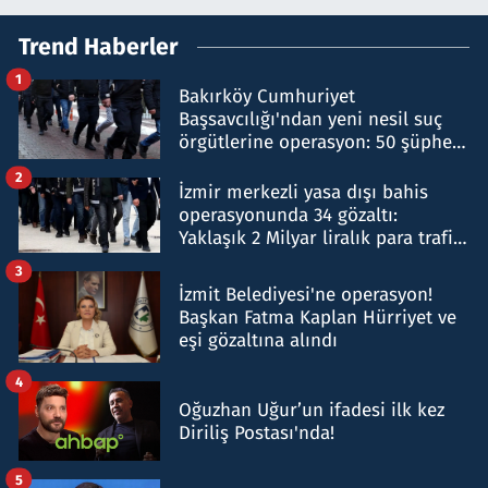
Trend Haberler
1
Bakırköy Cumhuriyet
Başsavcılığı'ndan yeni nesil suç
örgütlerine operasyon: 50 şüpheli
hakkında gözaltı kararı
2
İzmir merkezli yasa dışı bahis
operasyonunda 34 gözaltı:
Yaklaşık 2 Milyar liralık para trafiği
tespit edildi
3
İzmit Belediyesi'ne operasyon!
Başkan Fatma Kaplan Hürriyet ve
eşi gözaltına alındı
4
Oğuzhan Uğur’un ifadesi ilk kez
Diriliş Postası'nda!
5