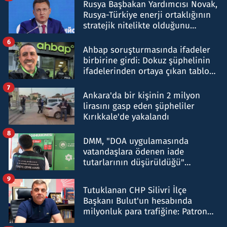
Rusya Başbakan Yardımcısı Novak,
Rusya-Türkiye enerji ortaklığının
stratejik nitelikte olduğunu
belirtti
6
Ahbap soruşturmasında ifadeler
birbirine girdi: Dokuz şüphelinin
ifadelerinden ortaya çıkan tablo
şok etti
7
Ankara'da bir kişinin 2 milyon
lirasını gasp eden şüpheliler
Kırıkkale'de yakalandı
8
DMM, "DOA uygulamasında
vatandaşlara ödenen iade
tutarlarının düşürüldüğü"
iddiasını yalanladı
9
Tutuklanan CHP Silivri İlçe
Başkanı Bulut'un hesabında
milyonluk para trafiğine: Patron
talimat verdi, ben gönderdim