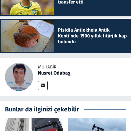
transfer etti
Pisidia Antiokheia Antik
Kenti'nde 1500 yıllık litürjik kap
bulundu
MUHABIR
Nusret Odabaş
Bunlar da ilginizi çekebilir