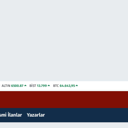
ALTIN
6500.87
BİST
13.799
BTC
64.643,95
mi İlanlar
Yazarlar