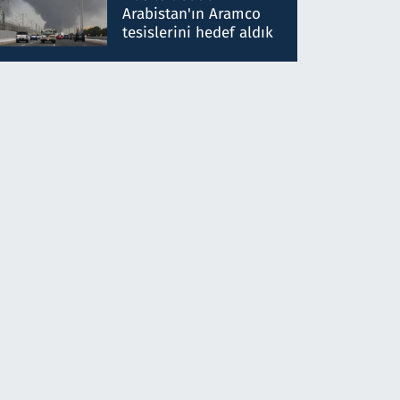
gönderdim
Arabistan'ın Aramco
tesislerini hedef aldık