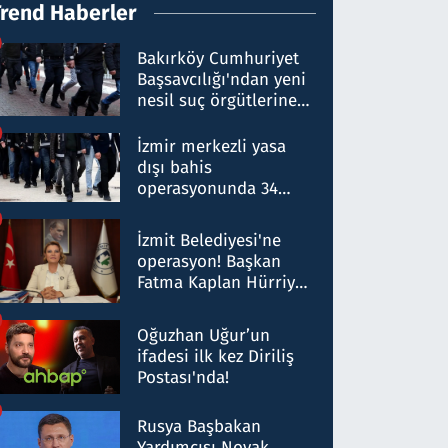
Trend Haberler
Bakırköy Cumhuriyet
Başsavcılığı'ndan yeni
nesil suç örgütlerine
operasyon: 50 şüpheli
hakkında gözaltı kararı
İzmir merkezli yasa
dışı bahis
operasyonunda 34
gözaltı: Yaklaşık 2
Milyar liralık para
İzmit Belediyesi'ne
trafiği tespit edildi
operasyon! Başkan
Fatma Kaplan Hürriyet
ve eşi gözaltına alındı
Oğuzhan Uğur’un
ifadesi ilk kez Diriliş
Postası'nda!
Rusya Başbakan
Yardımcısı Novak,