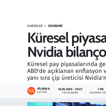
Resmi İlanlar
Rüya Tabirleri
HABERLER
EKONOMI
Küresel piyasa
Sağlık
Nvidia bilanç
Savunma Sanayi
Seçim 2023
Küresel pay piyasalarında ge
ABD'de açıklanan enflasyon ve
Spor
yanı sıra çip üreticisi Nvidia
Teknoloji ve Bilim
VILDAN A.
16.05.2026 - 20:23
7 DK
EDITÖR
YAYINLANMA
OKUNMA SÜ
Televizyon