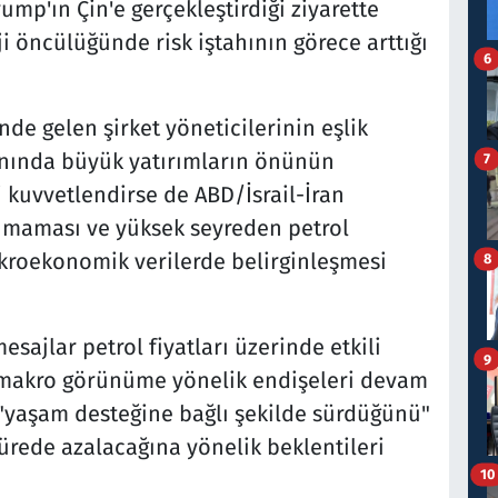
ump'ın Çin'e gerçekleştirdiği ziyarette
i öncülüğünde risk iştahının görece arttığı
6
nde gelen şirket yöneticilerinin eşlik
anında büyük yatırımların önünün
7
i kuvvetlendirse de ABD/İsrail-İran
nmaması ve yüksek seyreden petrol
akroekonomik verilerde belirginleşmesi
8
esajlar petrol fiyatları üzerinde etkili
9
 makro görünüme yönelik endişeleri devam
in "yaşam desteğine bağlı şekilde sürdüğünü"
ürede azalacağına yönelik beklentileri
10