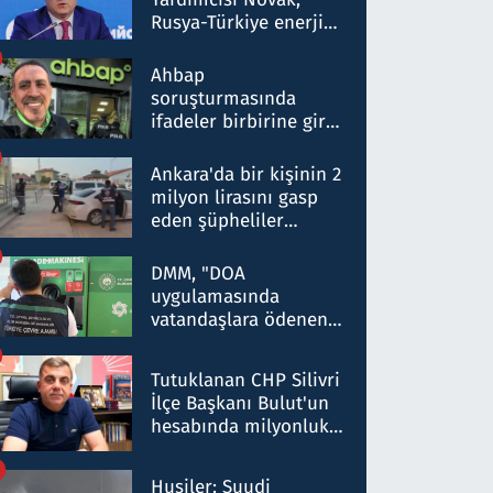
Rusya-Türkiye enerji
ortaklığının stratejik
nitelikte olduğunu
Ahbap
belirtti
soruşturmasında
ifadeler birbirine girdi:
Dokuz şüphelinin
ifadelerinden ortaya
Ankara'da bir kişinin 2
çıkan tablo şok etti
milyon lirasını gasp
eden şüpheliler
Kırıkkale'de yakalandı
DMM, "DOA
uygulamasında
vatandaşlara ödenen
iade tutarlarının
düşürüldüğü" iddiasını
Tutuklanan CHP Silivri
yalanladı
İlçe Başkanı Bulut'un
hesabında milyonluk
para trafiğine: Patron
talimat verdi, ben
Husiler: Suudi