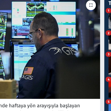
1
2
3
4
5
inde haftaya yön arayışıyla başlayan