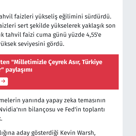
hvil faizleri yükseliş eğilimini sürdürdü.
 faizleri sert şekilde yükselerek yaklaşık son
llık tahvil faizi cuma günü yüzde 4,55'e
yüksek seviyesini gördü.
en "Milletimizle Çeyrek Asır, Türkiye
r" paylaşımı
şmelerin yanında yapay zeka temasının
Nvidia'nın bilançosu ve Fed'in toplantı
.
lığına aday gösterdiği Kevin Warsh,