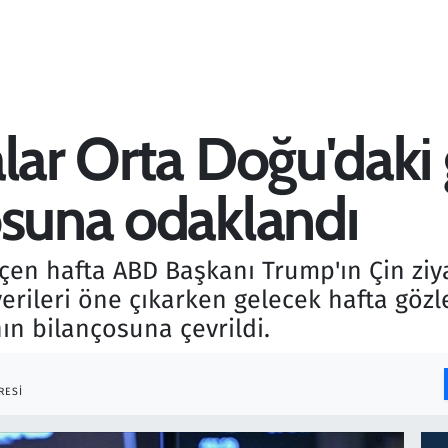
lar Orta Doğu'daki
osuna odaklandı
çen hafta ABD Başkanı Trump'ın Çin ziya
rileri öne çıkarken gelecek hafta gözle
'nın bilançosuna çevrildi.
RESI