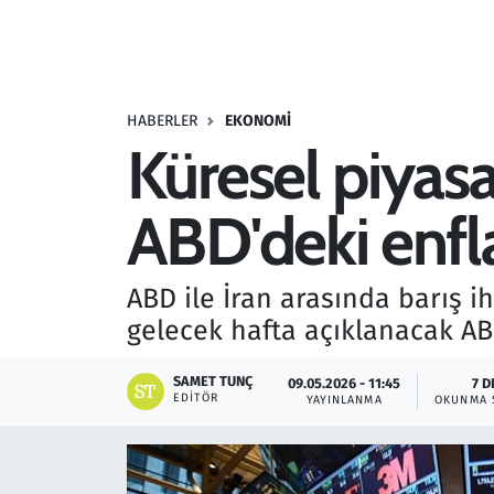
Resmi İlanlar
Rüya Tabirleri
HABERLER
EKONOMI
Küresel piyasa
Sağlık
ABD'deki enfl
Savunma Sanayi
Seçim 2023
ABD ile İran arasında barış i
gelecek hafta açıklanacak ABD
Spor
SAMET TUNÇ
09.05.2026 - 11:45
7 D
Teknoloji ve Bilim
EDITÖR
YAYINLANMA
OKUNMA 
Televizyon