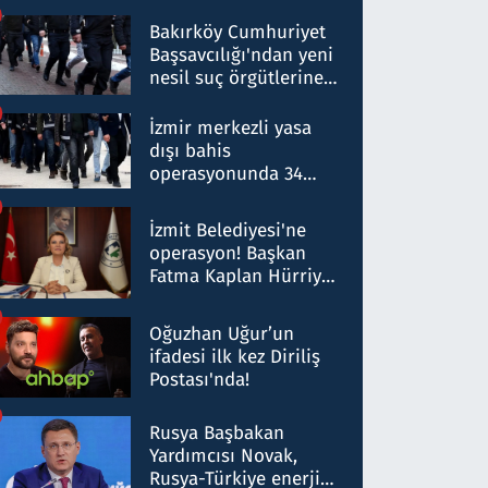
Bakırköy Cumhuriyet
Başsavcılığı'ndan yeni
nesil suç örgütlerine
operasyon: 50 şüpheli
hakkında gözaltı kararı
İzmir merkezli yasa
dışı bahis
operasyonunda 34
gözaltı: Yaklaşık 2
Milyar liralık para
İzmit Belediyesi'ne
trafiği tespit edildi
operasyon! Başkan
Fatma Kaplan Hürriyet
ve eşi gözaltına alındı
Oğuzhan Uğur’un
ifadesi ilk kez Diriliş
Postası'nda!
Rusya Başbakan
Yardımcısı Novak,
Rusya-Türkiye enerji