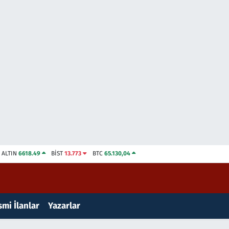
ALTIN
6618.49
BİST
13.773
BTC
65.130,04
mi İlanlar
Yazarlar