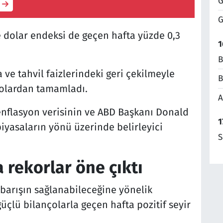
G
G
e dolar endeksi de geçen hafta yüzde 0,3
1
B
 ve tahvil faizlerindeki geri çekilmeyle
B
 dolardan tamamladı.
A
enflasyon verisinin ve ABD Başkanı Donald
1
iyasaların yönü üzerinde belirleyici
S
rekorlar öne çıktı
barışın sağlanabileceğine yönelik
 güçlü bilançolarla geçen hafta pozitif seyir