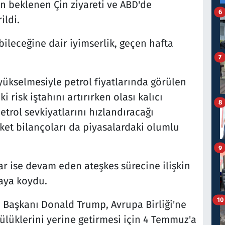
n beklenen Çin ziyareti ve ABD'de
6
ildi.
bileceğine dair iyimserlik, geçen hafta
7
 yükselmesiyle petrol fiyatlarında görülen
i risk iştahını artırırken olası kalıcı
8
trol sevkiyatlarını hızlandıracağı
ket bilançoları da piyasalardaki olumlu
9
ar ise devam eden ateşkes sürecine ilişkin
aya koydu.
10
 Başkanı Donald Trump, Avrupa Birliği'ne
ülüklerini yerine getirmesi için 4 Temmuz'a