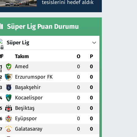
tesislerini hedef aldık
Süper Lig Puan Durumu
Süper Lig
#
Takım
O
P
Amed
0
0
1
Erzurumspor FK
0
0
2
Başakşehir
0
0
3
Kocaelispor
0
0
4
Beşiktaş
0
0
5
Eyüpspor
0
0
6
Galatasaray
0
0
7