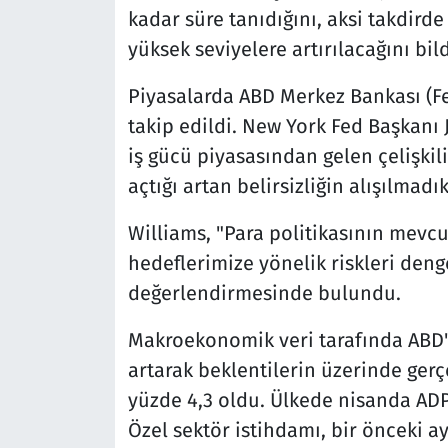
kadar süre tanıdığını, aksi takdird
yüksek seviyelere artırılacağını bild
Piyasalarda ABD Merkez Bankası (Fe
takip edildi. New York Fed Başkanı 
iş gücü piyasasından gelen çelişkil
açtığı artan belirsizliğin alışılma
Williams, "Para politikasının mevcut
hedeflerimize yönelik riskleri den
değerlendirmesinde bulundu.
Makroekonomik veri tarafında ABD'd
artarak beklentilerin üzerinde gerç
yüzde 4,3 oldu. Ülkede nisanda ADP ö
Özel sektör istihdamı, bir önceki ay