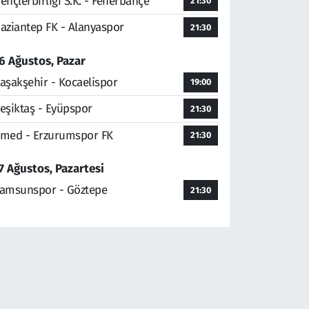
ençlerbirliği S.K. - Fenerbahçe
21:30
aziantep FK - Alanyaspor
21:30
6 Ağustos, Pazar
aşakşehir - Kocaelispor
19:00
eşiktaş - Eyüpspor
21:30
med - Erzurumspor FK
21:30
7 Ağustos, Pazartesi
amsunspor - Göztepe
21:30