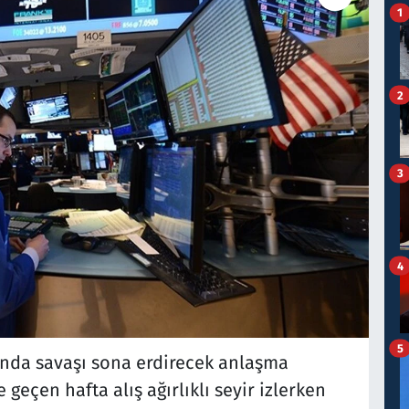
1
2
3
4
5
sında savaşı sona erdirecek anlaşma
geçen hafta alış ağırlıklı seyir izlerken