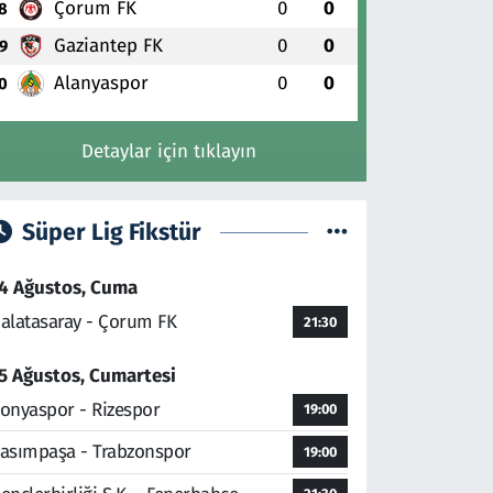
Çorum FK
0
0
8
Gaziantep FK
0
0
9
Alanyaspor
0
0
0
Detaylar için tıklayın
Süper Lig Fikstür
4 Ağustos, Cuma
alatasaray - Çorum FK
21:30
5 Ağustos, Cumartesi
onyaspor - Rizespor
19:00
asımpaşa - Trabzonspor
19:00