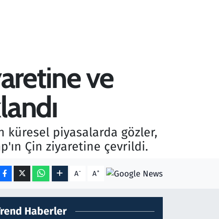
yaretine ve
landı
n küresel piyasalarda gözler,
ın Çin ziyaretine çevrildi.
-
+
A
A
Trend Haberler