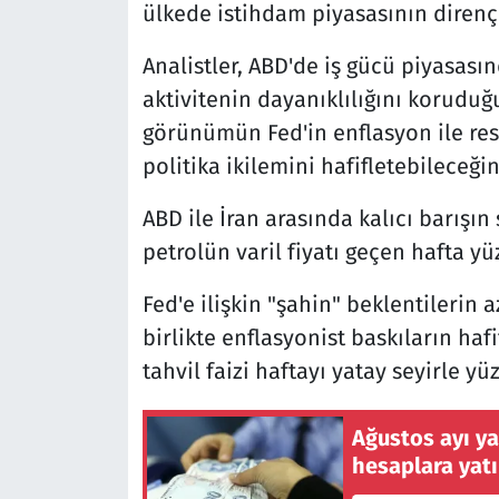
ülkede istihdam piyasasının dirençli
Analistler, ABD'de iş gücü piyasa
aktivitenin dayanıklılığını koruduğu
görünümün Fed'in enflasyon ile res
politika ikilemini hafifletebileceğin
ABD ile İran arasında kalıcı barışın
petrolün varil fiyatı geçen hafta yü
Fed'e ilişkin "şahin" beklentilerin 
birlikte enflasyonist baskıların haf
tahvil faizi haftayı yatay seyirle y
Ağustos ayı yaş
hesaplara yat