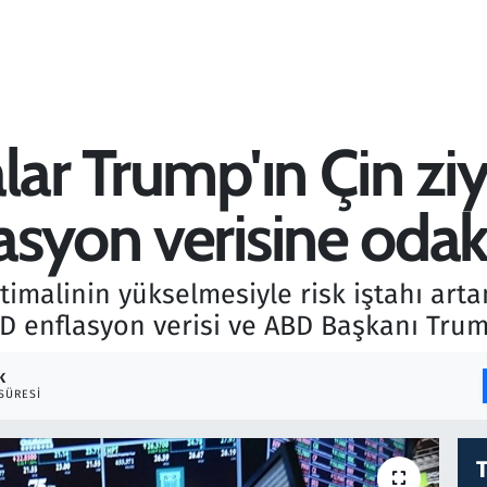
lar Trump'ın Çin zi
asyon verisine odak
htimalinin yükselmesiyle risk iştahı arta
 enflasyon verisi ve ABD Başkanı Trump'
K
SÜRESI