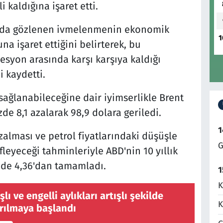
 kaldığına işaret etti.
sında gözlenen ivmelenmenin ekonomik
1
na işaret ettiğini belirterek, bu
esyon arasında karşı karşıya kaldığı
i kaydetti.
 sağlanabileceğine dair iyimserlikle Brent
zde 8,1 azalarak 98,9 dolara geriledi.
1
azalması ve petrol fiyatlarındaki düşüşle
G
ifleyeceği tahminleriyle ABD'nin 10 yıllık
üzde 4,36'dan tamamladı.
1
K
lı ve engelli aylıkları artışlı şekilde
K
ırılmaya başlandı