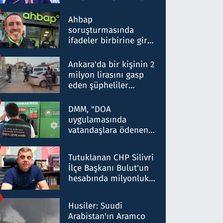
ortaklığının stratejik
nitelikte olduğunu
Ahbap
belirtti
soruşturmasında
ifadeler birbirine girdi:
Dokuz şüphelinin
ifadelerinden ortaya
Ankara'da bir kişinin 2
çıkan tablo şok etti
milyon lirasını gasp
eden şüpheliler
Kırıkkale'de yakalandı
DMM, "DOA
uygulamasında
vatandaşlara ödenen
iade tutarlarının
düşürüldüğü" iddiasını
Tutuklanan CHP Silivri
yalanladı
İlçe Başkanı Bulut'un
hesabında milyonluk
para trafiğine: Patron
talimat verdi, ben
Husiler: Suudi
gönderdim
Arabistan'ın Aramco