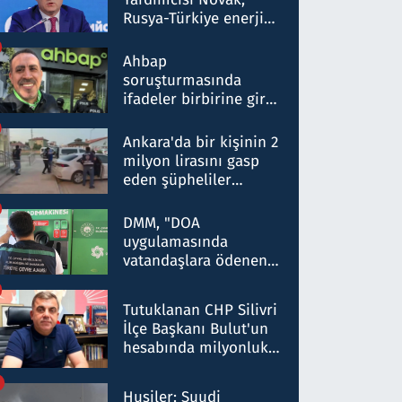
Rusya-Türkiye enerji
ortaklığının stratejik
nitelikte olduğunu
Ahbap
belirtti
soruşturmasında
ifadeler birbirine girdi:
Dokuz şüphelinin
ifadelerinden ortaya
Ankara'da bir kişinin 2
çıkan tablo şok etti
milyon lirasını gasp
eden şüpheliler
Kırıkkale'de yakalandı
DMM, "DOA
uygulamasında
vatandaşlara ödenen
iade tutarlarının
düşürüldüğü" iddiasını
Tutuklanan CHP Silivri
yalanladı
İlçe Başkanı Bulut'un
hesabında milyonluk
para trafiğine: Patron
talimat verdi, ben
Husiler: Suudi