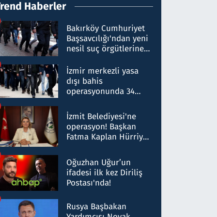
Trend Haberler
Bakırköy Cumhuriyet
Başsavcılığı'ndan yeni
nesil suç örgütlerine
operasyon: 50 şüpheli
hakkında gözaltı kararı
İzmir merkezli yasa
dışı bahis
operasyonunda 34
gözaltı: Yaklaşık 2
Milyar liralık para
İzmit Belediyesi'ne
trafiği tespit edildi
operasyon! Başkan
Fatma Kaplan Hürriyet
ve eşi gözaltına alındı
Oğuzhan Uğur’un
ifadesi ilk kez Diriliş
Postası'nda!
Rusya Başbakan
Yardımcısı Novak,