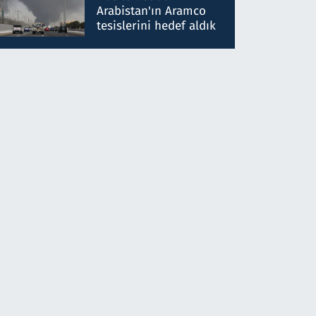
gönderdim
Arabistan'ın Aramco
tesislerini hedef aldık