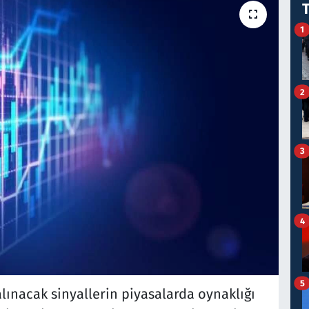
1
2
3
4
5
alınacak sinyallerin piyasalarda oynaklığı