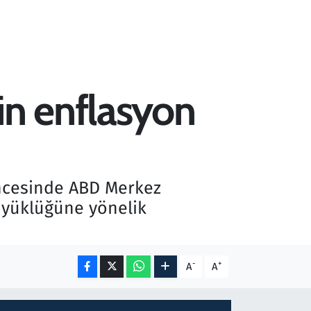
in enflasyon
öncesinde ABD Merkez
üyüklüğüne yönelik
-
+
A
A