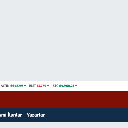
ALTIN
6648.99
BİST
13.779
BTC
64.960,21
mi İlanlar
Yazarlar