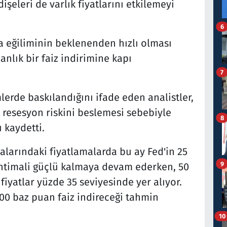
şeleri de varlık fiyatlarını etkilemeyi
6
 eğiliminin beklenenden hızlı olması
nlık bir faiz indirimine kapı
7
erde baskılandığını ifade eden analistler,
resesyon riskini beslemesi sebebiyle
8
 kaydetti.
alarındaki fiyatlamalarda bu ay Fed'in 25
9
ihtimali güçlü kalmaya devam ederken, 50
fiyatlar yüzde 35 seviyesinde yer alıyor.
00 baz puan faiz indireceği tahmin
10