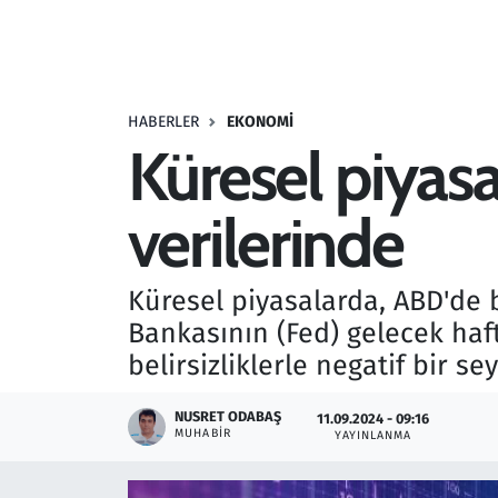
Resmi İlanlar
Rüya Tabirleri
HABERLER
EKONOMI
Küresel piyas
Sağlık
verilerinde
Savunma Sanayi
Seçim 2023
Küresel piyasalarda, ABD'de
Bankasının (Fed) gelecek haf
Spor
belirsizliklerle negatif bir sey
Teknoloji ve Bilim
NUSRET ODABAŞ
11.09.2024 - 09:16
MUHABIR
YAYINLANMA
Televizyon