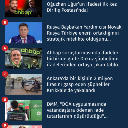
Oğuzhan Uğur’un ifadesi ilk kez
Diriliş Postası'nda!
5
Rusya Başbakan Yardımcısı Novak,
Rusya-Türkiye enerji ortaklığının
stratejik nitelikte olduğunu
belirtti
6
Ahbap soruşturmasında ifadeler
birbirine girdi: Dokuz şüphelinin
ifadelerinden ortaya çıkan tablo
şok etti
7
Ankara'da bir kişinin 2 milyon
lirasını gasp eden şüpheliler
Kırıkkale'de yakalandı
8
DMM, "DOA uygulamasında
vatandaşlara ödenen iade
tutarlarının düşürüldüğü"
iddiasını yalanladı
9