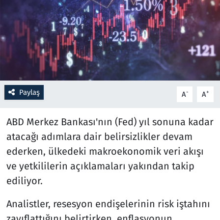
Resmi İlanlar
Rüya Tabirleri
Sağlık
Paylaş
-
+
A
A
Savunma Sanayi
ABD Merkez Bankası'nın (Fed) yıl sonuna kadar
Seçim 2023
atacağı adımlara dair belirsizlikler devam
Spor
ederken, ülkedeki makroekonomik veri akışı
ve yetkililerin açıklamaları yakından takip
Teknoloji ve Bilim
ediliyor.
Televizyon
Analistler, resesyon endişelerinin risk iştahını
zayıflattığını belirtirken, enflasyonun