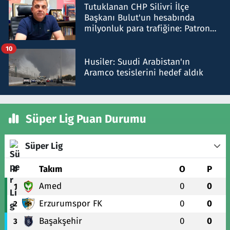
Tutuklanan CHP Silivri İlçe
Başkanı Bulut'un hesabında
milyonluk para trafiğine: Patron
talimat verdi, ben gönderdim
10
Husiler: Suudi Arabistan'ın
Aramco tesislerini hedef aldık
Süper Lig Puan Durumu
Süper Lig
#
Takım
O
P
Amed
0
0
1
Erzurumspor FK
0
0
2
Başakşehir
0
0
3