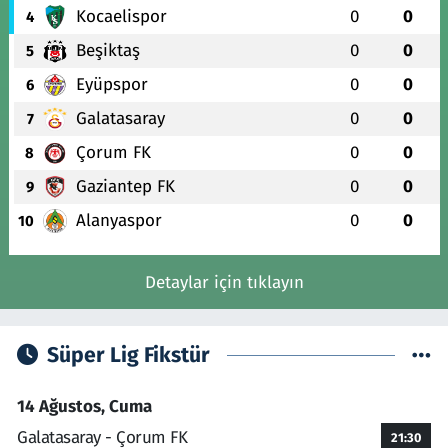
Kocaelispor
0
0
4
Beşiktaş
0
0
5
Eyüpspor
0
0
6
Galatasaray
0
0
7
Çorum FK
0
0
8
Gaziantep FK
0
0
9
Alanyaspor
0
0
10
Detaylar için tıklayın
Süper Lig Fikstür
14 Ağustos, Cuma
Galatasaray - Çorum FK
21:30