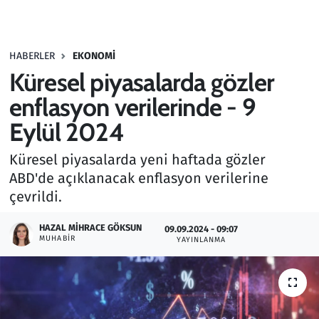
Gündem
HABERLER
EKONOMI
Haber
Küresel piyasalarda gözler
Kültür Sanat
enflasyon verilerinde - 9
Eylül 2024
Kurumsal Haberler
Küresel piyasalarda yeni haftada gözler
Lezzet Durağı
ABD'de açıklanacak enflasyon verilerine
çevrildi.
Memur ve Kamu
HAZAL MIHRACE GÖKSUN
09.09.2024 - 09:07
MUHABIR
YAYINLANMA
Otomobil
Oyun
Ramazan