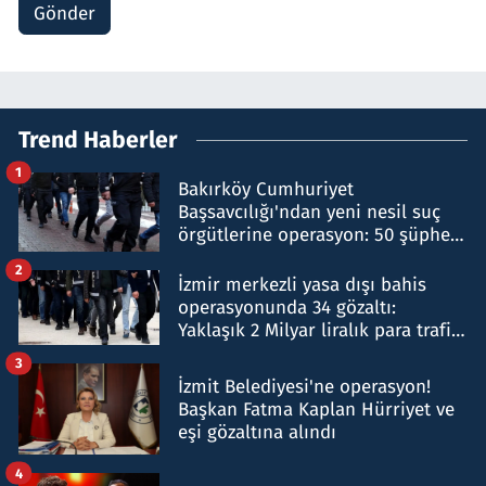
Gönder
Trend Haberler
1
Bakırköy Cumhuriyet
Başsavcılığı'ndan yeni nesil suç
örgütlerine operasyon: 50 şüpheli
hakkında gözaltı kararı
2
İzmir merkezli yasa dışı bahis
operasyonunda 34 gözaltı:
Yaklaşık 2 Milyar liralık para trafiği
tespit edildi
3
İzmit Belediyesi'ne operasyon!
Başkan Fatma Kaplan Hürriyet ve
eşi gözaltına alındı
4