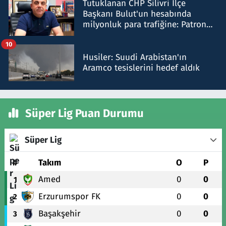
Tutuklanan CHP Silivri İlçe
Başkanı Bulut'un hesabında
milyonluk para trafiğine: Patron
talimat verdi, ben gönderdim
10
Husiler: Suudi Arabistan'ın
Aramco tesislerini hedef aldık
Süper Lig Puan Durumu
Süper Lig
#
Takım
O
P
Amed
0
0
1
Erzurumspor FK
0
0
2
Başakşehir
0
0
3