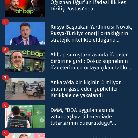
Oğuzhan Uğur’un ifadesi ilk kez
Diriliş Postası'nda!
5
Rusya Başbakan Yardımcısı Novak,
Rusya-Türkiye enerji ortaklığının
stratejik nitelikte olduğunu
belirtti
6
Ahbap soruşturmasında ifadeler
birbirine girdi: Dokuz şüphelinin
ifadelerinden ortaya çıkan tablo
şok etti
7
Ankara'da bir kişinin 2 milyon
lirasını gasp eden şüpheliler
Kırıkkale'de yakalandı
8
DMM, "DOA uygulamasında
vatandaşlara ödenen iade
tutarlarının düşürüldüğü"
iddiasını yalanladı
9