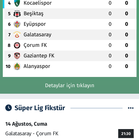
Kocaelispor
0
0
4
Beşiktaş
0
0
5
Eyüpspor
0
0
6
Galatasaray
0
0
7
Çorum FK
0
0
8
Gaziantep FK
0
0
9
Alanyaspor
0
0
10
Detaylar için tıklayın
Süper Lig Fikstür
14 Ağustos, Cuma
Galatasaray - Çorum FK
21:30