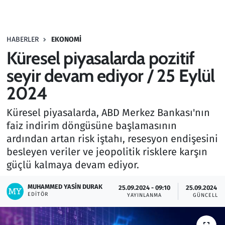
Gündem
HABERLER
EKONOMI
Haber
Küresel piyasalarda pozitif
Kültür Sanat
seyir devam ediyor / 25 Eylül
2024
Kurumsal Haberler
Küresel piyasalarda, ABD Merkez Bankası'nın
Lezzet Durağı
faiz indirim döngüsüne başlamasının
ardından artan risk iştahı, resesyon endişesini
Memur ve Kamu
besleyen veriler ve jeopolitik risklere karşın
güçlü kalmaya devam ediyor.
Otomobil
MUHAMMED YASIN DURAK
25.09.2024 - 09:10
25.09.2024 - 
EDITÖR
Oyun
YAYINLANMA
GÜNCELLE
Ramazan