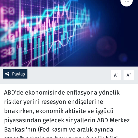
Resmi İlanlar
Rüya Tabirleri
Sağlık
Savunma Sanayi
Paylaş
-
+
A
A
Seçim 2023
ABD'de ekonomisinde enflasyona yönelik
Spor
riskler yerini resesyon endişelerine
Teknoloji ve Bilim
bırakırken, ekonomik aktivite ve işgücü
piyasasından gelecek sinyallerin ABD Merkez
Televizyon
Bankası'nın (Fed kasım ve aralık ayında