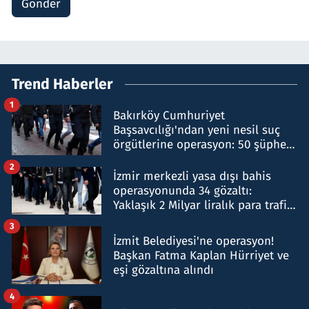
Gönder
Trend Haberler
1
Bakırköy Cumhuriyet
Başsavcılığı'ndan yeni nesil suç
örgütlerine operasyon: 50 şüpheli
hakkında gözaltı kararı
2
İzmir merkezli yasa dışı bahis
operasyonunda 34 gözaltı:
Yaklaşık 2 Milyar liralık para trafiği
tespit edildi
3
İzmit Belediyesi'ne operasyon!
Başkan Fatma Kaplan Hürriyet ve
eşi gözaltına alındı
4