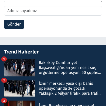
Gönder
Trend Haberler
1
Bakırköy Cumhuriyet
Başsavcılığı'ndan yeni nesil suç
örgütlerine operasyon: 50 şüpheli
hakkında gözaltı kararı
2
İzmir merkezli yasa dışı bahis
operasyonunda 34 gözaltı:
Yaklaşık 2 Milyar liralık para trafiği
tespit edildi
3
İzmit Belediyesi'ne operasyon!