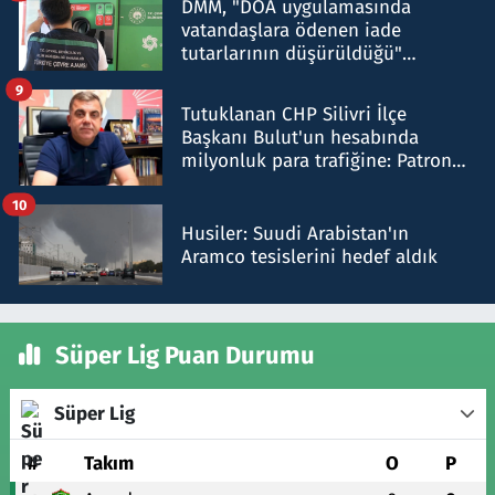
DMM, "DOA uygulamasında
vatandaşlara ödenen iade
tutarlarının düşürüldüğü"
iddiasını yalanladı
9
Tutuklanan CHP Silivri İlçe
Başkanı Bulut'un hesabında
milyonluk para trafiğine: Patron
talimat verdi, ben gönderdim
10
Husiler: Suudi Arabistan'ın
Aramco tesislerini hedef aldık
Süper Lig Puan Durumu
Süper Lig
#
Takım
O
P