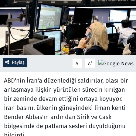
Resmi İlanlar
Rüya Tabirleri
Sağlık
Savunma Sanayi
Paylaş
-
+
A
A
Seçim 2023
ABD'nin İran'a düzenlediği saldırılar, olası bir
anlaşmaya ilişkin yürütülen sürecin kırılgan
Spor
bir zeminde devam ettiğini ortaya koyuyor.
Teknoloji ve Bilim
İran basını, ülkenin güneyindeki liman kenti
Bender Abbas'ın ardından Sirik ve Cask
Televizyon
bölgesinde de patlama sesleri duyulduğunu
bildirdi.