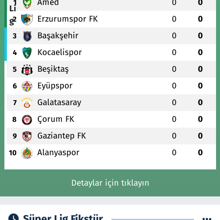
Amed
0
0
1
Erzurumspor FK
0
0
2
Başakşehir
0
0
3
Kocaelispor
0
0
4
Beşiktaş
0
0
5
Eyüpspor
0
0
6
Galatasaray
0
0
7
Çorum FK
0
0
8
Gaziantep FK
0
0
9
Alanyaspor
0
0
10
Detaylar için tıklayın
Süper Lig Fikstür