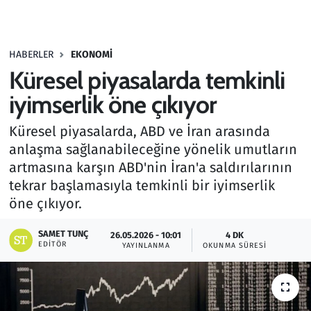
Gündem
HABERLER
EKONOMI
Haber
Küresel piyasalarda temkinli
Kültür Sanat
iyimserlik öne çıkıyor
Küresel piyasalarda, ABD ve İran arasında
Kurumsal Haberler
anlaşma sağlanabileceğine yönelik umutların
artmasına karşın ABD'nin İran'a saldırılarının
Lezzet Durağı
tekrar başlamasıyla temkinli bir iyimserlik
Memur ve Kamu
öne çıkıyor.
SAMET TUNÇ
Otomobil
26.05.2026 - 10:01
4 DK
EDITÖR
YAYINLANMA
OKUNMA SÜRESI
Oyun
Ramazan