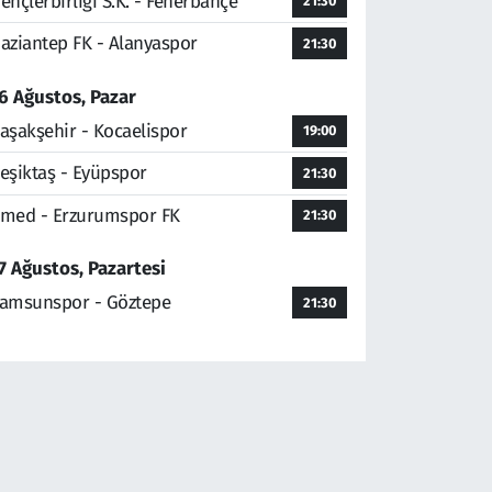
ençlerbirliği S.K. - Fenerbahçe
21:30
aziantep FK - Alanyaspor
21:30
6 Ağustos, Pazar
aşakşehir - Kocaelispor
19:00
eşiktaş - Eyüpspor
21:30
med - Erzurumspor FK
21:30
7 Ağustos, Pazartesi
amsunspor - Göztepe
21:30