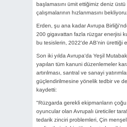
başlamasını ümit ettiğimiz deniz üstü s
çalışmalarının hızlanmasını bekliyoru
Erden, şu ana kadar Avrupa Birliği'n
200 gigavattan fazla rüzgar enerjisi 
bu tesislerin, 2022'de AB'nin ürettiği 
Son iki yılda Avrupa'da Yeşil Mutab
yapılan tüm kanuni düzenlemeler kara
artırılması, santral ve sanayi yatırıml
güçlendirilmesine yönelik tedbir ve de
kaydetti:
"Rüzgarda gerekli ekipmanların çoğ
oyuncular olan Avrupalı ​​üreticiler t
tedarik zinciri problemleri, Çin menşel