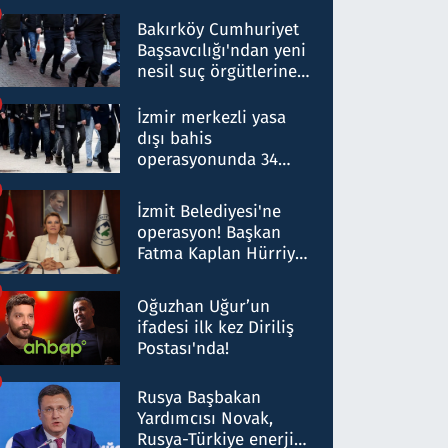
Bakırköy Cumhuriyet
Başsavcılığı'ndan yeni
nesil suç örgütlerine
operasyon: 50 şüpheli
hakkında gözaltı kararı
İzmir merkezli yasa
dışı bahis
operasyonunda 34
gözaltı: Yaklaşık 2
Milyar liralık para
İzmit Belediyesi'ne
trafiği tespit edildi
operasyon! Başkan
Fatma Kaplan Hürriyet
ve eşi gözaltına alındı
Oğuzhan Uğur’un
ifadesi ilk kez Diriliş
Postası'nda!
Rusya Başbakan
Yardımcısı Novak,
Rusya-Türkiye enerji