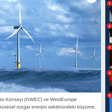
1
2
3
4
5
jisi Konseyi (GWEC) ve WindEurope
, küresel rüzgar enerjisi sektöründeki büyüme,