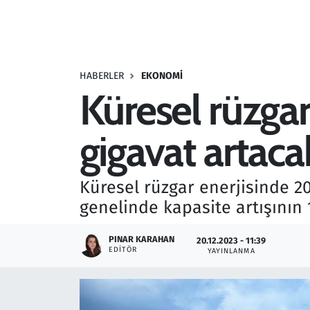
Resmi İlanlar
Rüya Tabirleri
HABERLER
EKONOMI
Küresel rüzgar
Sağlık
gigavat artaca
Savunma Sanayi
Seçim 2023
Küresel rüzgar enerjisinde 202
genelinde kapasite artışının 
Spor
PINAR KARAHAN
20.12.2023 - 11:39
Teknoloji ve Bilim
EDITÖR
YAYINLANMA
Televizyon