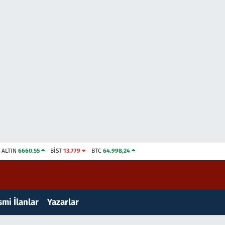
ALTIN
6660.55
BİST
13.779
BTC
64.998,24
mi İlanlar
Yazarlar