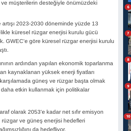
ın ve müşterilerin desteğiyle önümüzdeki
6
e artışı 2023-2030 döneminde yüzde 13
elikle küresel rüzgar enerjisi kurulu gücü
7
k. GWEC'e göre küresel rüzgar enerjisi kurulu
ştı.
8
ınının ardından yapılan ekonomik toparlanma
n kaynaklanan yüksek enerji fiyatları
nı karşılamada güneş ve rüzgar başta olmak
9
 daha etkin kullanmak için politikalar
raf olarak 2053'e kadar net sıfır emisyon
10
 rüzgar ve güneş enerjisi hedefleri
ğımsızlığını da hedefliyor.