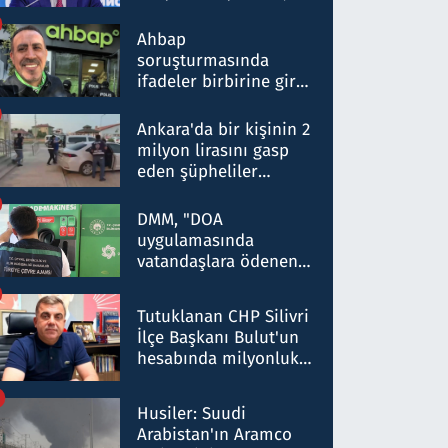
ortaklığının stratejik
nitelikte olduğunu
Ahbap
belirtti
soruşturmasında
ifadeler birbirine girdi:
Dokuz şüphelinin
ifadelerinden ortaya
Ankara'da bir kişinin 2
çıkan tablo şok etti
milyon lirasını gasp
eden şüpheliler
Kırıkkale'de yakalandı
DMM, "DOA
uygulamasında
vatandaşlara ödenen
iade tutarlarının
düşürüldüğü" iddiasını
Tutuklanan CHP Silivri
yalanladı
İlçe Başkanı Bulut'un
hesabında milyonluk
para trafiğine: Patron
talimat verdi, ben
Husiler: Suudi
gönderdim
Arabistan'ın Aramco