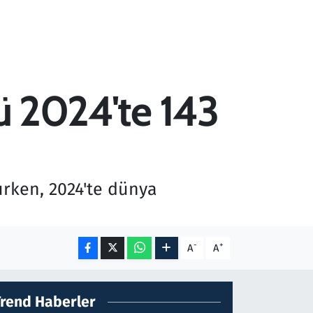
cü 2024'te 143
lurken, 2024'te dünya
-
+
A
A
Trend Haberler