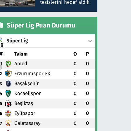
tesislerini hedef aldık
Süper Lig Puan Durumu
Süper Lig
#
Takım
O
P
Amed
0
0
1
Erzurumspor FK
0
0
2
Başakşehir
0
0
3
Kocaelispor
0
0
4
Beşiktaş
0
0
5
Eyüpspor
0
0
6
Galatasaray
0
0
7