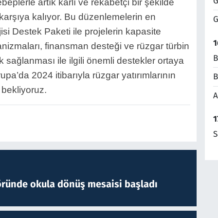
G
beplerle artık karlı ve rekabetçi bir şekilde
 karşıya kalıyor. Bu düzenlemelerin en
G
i Destek Paketi ile projelerin kapasite
1
nizmaları, finansman desteği ve rüzgar türbin
B
sağlanması ile ilgili önemli destekler ortaya
upa’da 2024 itibarıyla rüzgar yatırımlarının
B
 bekliyoruz.
A
1
S
öründe okula dönüş mesaisi başladı