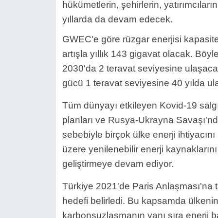
hükümetlerin, şehirlerin, yatırımcılar
yıllarda da devam edecek.
GWEC'e göre rüzgar enerjisi kapasit
artışla yıllık 143 gigavat olacak. Böyl
2030'da 2 teravat seviyesine ulaşaca
gücü 1 teravat seviyesine 40 yılda ula
Tüm dünyayı etkileyen Kovid-19 salg
planları ve Rusya-Ukrayna Savaşı'nda
sebebiyle birçok ülke enerji ihtiyacı
üzere yenilenebilir enerji kaynaklarını
geliştirmeye devam ediyor.
Türkiye 2021'de Paris Anlaşması'na ta
hedefi belirledi. Bu kapsamda ülkenin
karbonsuzlaşmanın yanı sıra enerji ba