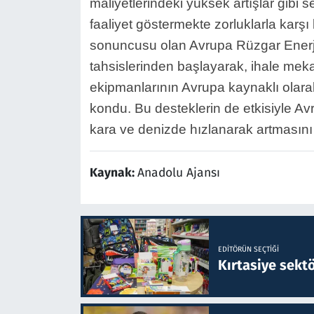
maliyetlerindeki yüksek artışlar gibi se
faaliyet göstermekte zorluklarla karşı
sonuncusu olan Avrupa Rüzgar Enerjis
tahsislerinden başlayarak, ihale meka
ekipmanlarının Avrupa kaynaklı olarak 
kondu. Bu desteklerin de etkisiyle Avr
kara ve denizde hızlanarak artmasını
Kaynak:
Anadolu Ajansı
EDITÖRÜN SEÇTIĞI
Kırtasiye sekt