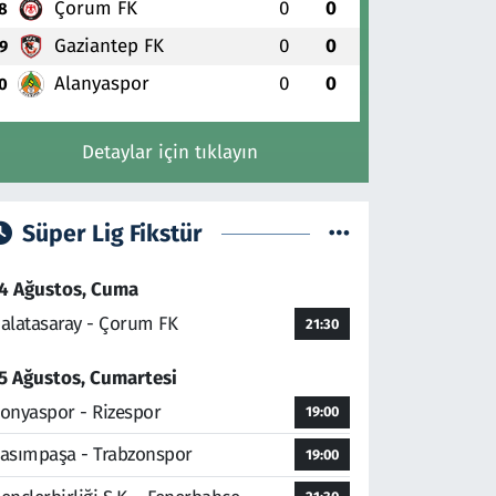
Çorum FK
0
0
8
Gaziantep FK
0
0
9
Alanyaspor
0
0
0
Detaylar için tıklayın
Süper Lig Fikstür
4 Ağustos, Cuma
alatasaray - Çorum FK
21:30
5 Ağustos, Cumartesi
onyaspor - Rizespor
19:00
asımpaşa - Trabzonspor
19:00