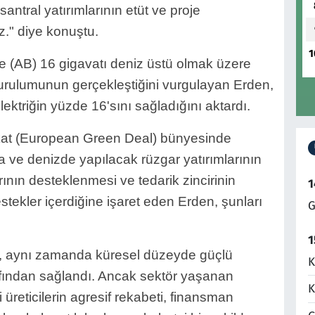
antral yatırımlarının etüt ve proje
z." diye konuştu.
1
de (AB) 16 gigavatı deniz üstü olmak üzere
kurulumunun gerçekleştiğini vurgulayan Erden,
elektriğin yüzde 16'sını sağladığını aktardı.
akat (European Green Deal) bünyesinde
 ve denizde yapılacak rüzgar yatırımlarının
arının desteklenmesi ve tedarik zincirinin
1
stekler içerdiğine işaret eden Erden, şunları
G
1
u, aynı zamanda küresel düzeyde güçlü
K
arafından sağlandı. Ancak sektör yaşanan
K
i üreticilerin agresif rekabeti, finansman