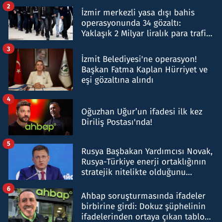
hakkında gözaltı kararı
2
İzmir merkezli yasa dışı bahis
operasyonunda 34 gözaltı:
Yaklaşık 2 Milyar liralık para trafiği
tespit edildi
3
İzmit Belediyesi'ne operasyon!
Başkan Fatma Kaplan Hürriyet ve
eşi gözaltına alındı
4
Oğuzhan Uğur’un ifadesi ilk kez
Diriliş Postası'nda!
5
Rusya Başbakan Yardımcısı Novak,
Rusya-Türkiye enerji ortaklığının
stratejik nitelikte olduğunu
belirtti
6
Ahbap soruşturmasında ifadeler
birbirine girdi: Dokuz şüphelinin
ifadelerinden ortaya çıkan tablo