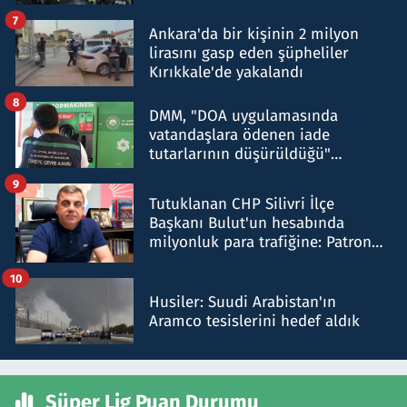
şok etti
7
Ankara'da bir kişinin 2 milyon
lirasını gasp eden şüpheliler
Kırıkkale'de yakalandı
8
DMM, "DOA uygulamasında
vatandaşlara ödenen iade
tutarlarının düşürüldüğü"
iddiasını yalanladı
9
Tutuklanan CHP Silivri İlçe
Başkanı Bulut'un hesabında
milyonluk para trafiğine: Patron
talimat verdi, ben gönderdim
10
Husiler: Suudi Arabistan'ın
Aramco tesislerini hedef aldık
Süper Lig Puan Durumu