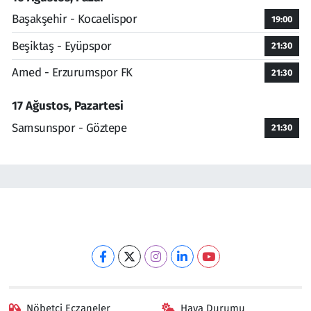
Başakşehir - Kocaelispor
19:00
Beşiktaş - Eyüpspor
21:30
Amed - Erzurumspor FK
21:30
17 Ağustos, Pazartesi
Samsunspor - Göztepe
21:30
Nöbetçi Eczaneler
Hava Durumu