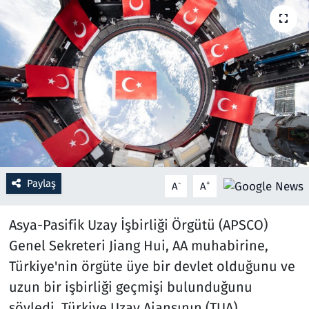
Resmi İlanlar
Rüya Tabirleri
Sağlık
Savunma Sanayi
Seçim 2023
Paylaş
-
+
A
A
Spor
Asya-Pasifik Uzay İşbirliği Örgütü (APSCO)
Teknoloji ve Bilim
Genel Sekreteri Jiang Hui, AA muhabirine,
Türkiye'nin örgüte üye bir devlet olduğunu ve
Televizyon
uzun bir işbirliği geçmişi bulunduğunu
söyledi. Türkiye Uzay Ajansının (TUA)