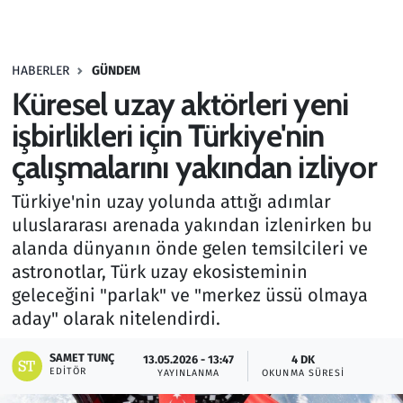
Gündem
HABERLER
GÜNDEM
Haber
Küresel uzay aktörleri yeni
Kültür Sanat
işbirlikleri için Türkiye'nin
çalışmalarını yakından izliyor
Kurumsal Haberler
Türkiye'nin uzay yolunda attığı adımlar
Lezzet Durağı
uluslararası arenada yakından izlenirken bu
alanda dünyanın önde gelen temsilcileri ve
Memur ve Kamu
astronotlar, Türk uzay ekosisteminin
geleceğini "parlak" ve "merkez üssü olmaya
Otomobil
aday" olarak nitelendirdi.
Oyun
SAMET TUNÇ
13.05.2026 - 13:47
4 DK
EDITÖR
YAYINLANMA
OKUNMA SÜRESI
Ramazan