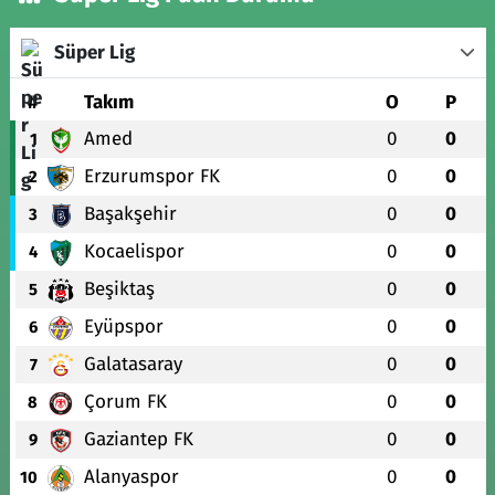
Süper Lig
#
Takım
O
P
Amed
0
0
1
Erzurumspor FK
0
0
2
Başakşehir
0
0
3
Kocaelispor
0
0
4
Beşiktaş
0
0
5
Eyüpspor
0
0
6
Galatasaray
0
0
7
Çorum FK
0
0
8
Gaziantep FK
0
0
9
Alanyaspor
0
0
10