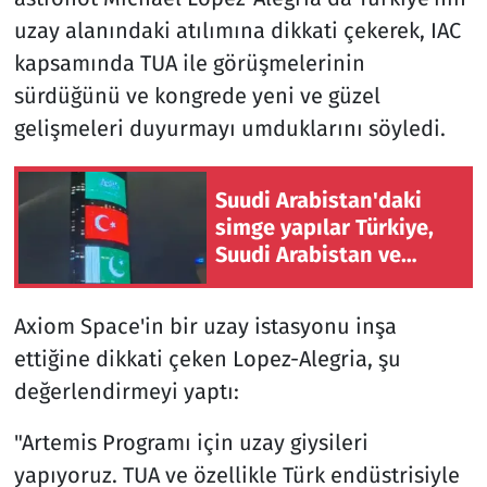
uzay alanındaki atılımına dikkati çekerek, IAC
kapsamında TUA ile görüşmelerinin
sürdüğünü ve kongrede yeni ve güzel
gelişmeleri duyurmayı umduklarını söyledi.
Suudi Arabistan'daki
simge yapılar Türkiye,
Suudi Arabistan ve
Pakistan bayraklarıyla
ışıklandırıldı
Axiom Space'in bir uzay istasyonu inşa
ettiğine dikkati çeken Lopez-Alegria, şu
değerlendirmeyi yaptı:
"Artemis Programı için uzay giysileri
yapıyoruz. TUA ve özellikle Türk endüstrisiyle