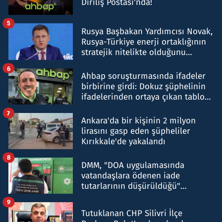
Diriliş Postası'nda!
5
Rusya Başbakan Yardımcısı Novak,
Rusya-Türkiye enerji ortaklığının
stratejik nitelikte olduğunu
belirtti
6
Ahbap soruşturmasında ifadeler
birbirine girdi: Dokuz şüphelinin
ifadelerinden ortaya çıkan tablo
şok etti
7
Ankara'da bir kişinin 2 milyon
lirasını gasp eden şüpheliler
Kırıkkale'de yakalandı
8
DMM, "DOA uygulamasında
vatandaşlara ödenen iade
tutarlarının düşürüldüğü"
iddiasını yalanladı
9
Tutuklanan CHP Silivri İlçe