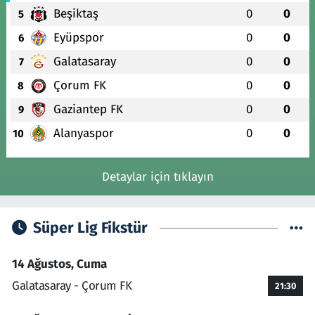
Beşiktaş
0
0
5
Eyüpspor
0
0
6
Galatasaray
0
0
7
Çorum FK
0
0
8
Gaziantep FK
0
0
9
Alanyaspor
0
0
10
Detaylar için tıklayın
Süper Lig Fikstür
14 Ağustos, Cuma
Galatasaray - Çorum FK
21:30