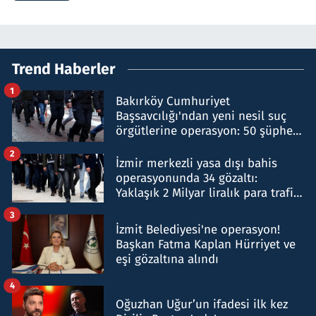
Trend Haberler
1
Bakırköy Cumhuriyet
Başsavcılığı'ndan yeni nesil suç
örgütlerine operasyon: 50 şüpheli
hakkında gözaltı kararı
2
İzmir merkezli yasa dışı bahis
operasyonunda 34 gözaltı:
Yaklaşık 2 Milyar liralık para trafiği
tespit edildi
3
İzmit Belediyesi'ne operasyon!
Başkan Fatma Kaplan Hürriyet ve
eşi gözaltına alındı
4
Oğuzhan Uğur’un ifadesi ilk kez