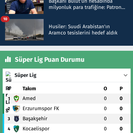
Başkanı Bulut'un hesabında
milyonluk para trafiğine: Patron
talimat verdi, ben gönderdim
10
Husiler: Suudi Arabistan'ın
Aramco tesislerini hedef aldık
Süper Lig Puan Durumu
Süper Lig
#
Takım
O
P
Amed
0
0
1
Erzurumspor FK
0
0
2
Başakşehir
0
0
3
Kocaelispor
0
0
4