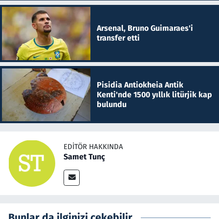
Arsenal, Bruno Guimaraes'i
transfer etti
Pisidia Antiokheia Antik
Kenti'nde 1500 yıllık litürjik kap
bulundu
EDITÖR HAKKINDA
Samet Tunç
Bunlar da ilginizi çekebilir