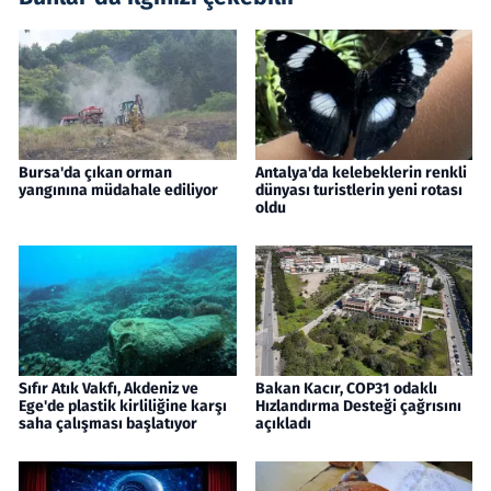
Bursa'da çıkan orman
Antalya'da kelebeklerin renkli
yangınına müdahale ediliyor
dünyası turistlerin yeni rotası
oldu
Sıfır Atık Vakfı, Akdeniz ve
Bakan Kacır, COP31 odaklı
Ege'de plastik kirliliğine karşı
Hızlandırma Desteği çağrısını
saha çalışması başlatıyor
açıkladı