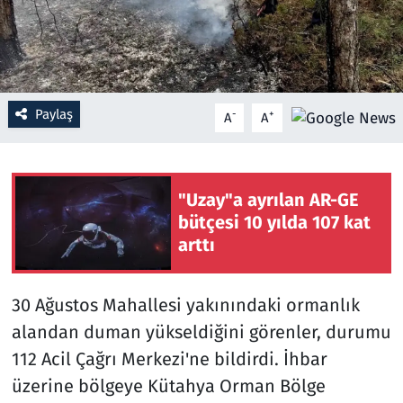
Resmi İlanlar
Rüya Tabirleri
Paylaş
-
+
A
A
Sağlık
Savunma Sanayi
"Uzay"a ayrılan AR-GE
bütçesi 10 yılda 107 kat
Seçim 2023
arttı
Spor
30 Ağustos Mahallesi yakınındaki ormanlık
Teknoloji ve Bilim
alandan duman yükseldiğini görenler, durumu
112 Acil Çağrı Merkezi'ne bildirdi. İhbar
Televizyon
üzerine bölgeye Kütahya Orman Bölge