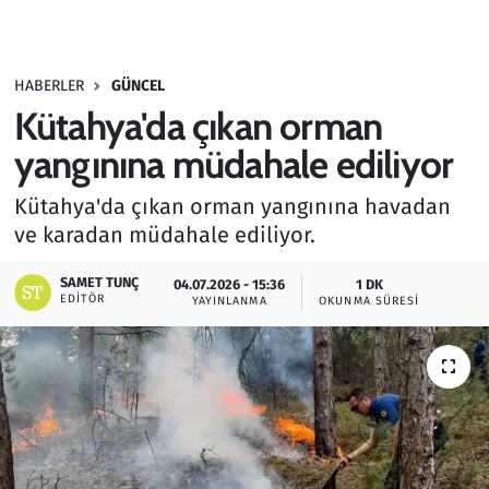
Gündem
HABERLER
GÜNCEL
Haber
Kütahya'da çıkan orman
Kültür Sanat
yangınına müdahale ediliyor
Kütahya'da çıkan orman yangınına havadan
Kurumsal Haberler
ve karadan müdahale ediliyor.
Lezzet Durağı
SAMET TUNÇ
04.07.2026 - 15:36
1 DK
EDITÖR
YAYINLANMA
OKUNMA SÜRESI
Memur ve Kamu
Otomobil
Oyun
Ramazan