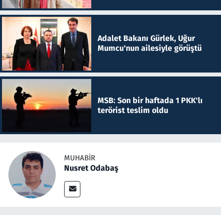
Adalet Bakanı Gürlek, Uğur
Mumcu'nun ailesiyle görüştü
MSB: Son bir haftada 1 PKK'lı
terörist teslim oldu
MUHABIR
Nusret Odabaş