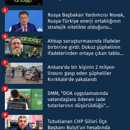
5
Rusya Başbakan Yardımcısı Novak,
Rusya-Türkiye enerji ortaklığının
stratejik nitelikte olduğunu
belirtti
6
Ahbap soruşturmasında ifadeler
birbirine girdi: Dokuz şüphelinin
ifadelerinden ortaya çıkan tablo
şok etti
7
Ankara'da bir kişinin 2 milyon
lirasını gasp eden şüpheliler
Kırıkkale'de yakalandı
8
DMM, "DOA uygulamasında
vatandaşlara ödenen iade
tutarlarının düşürüldüğü"
iddiasını yalanladı
9
Tutuklanan CHP Silivri İlçe
Başkanı Bulut'un hesabında