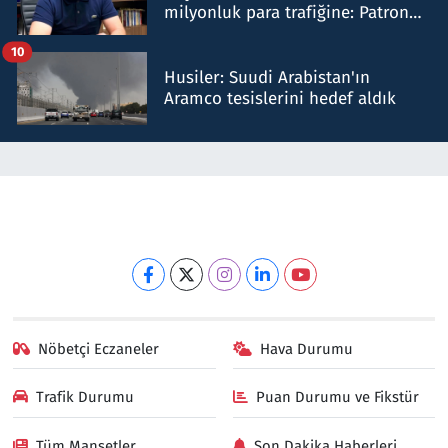
milyonluk para trafiğine: Patron
talimat verdi, ben gönderdim
10
Husiler: Suudi Arabistan'ın
Aramco tesislerini hedef aldık
Nöbetçi Eczaneler
Hava Durumu
Trafik Durumu
Puan Durumu ve Fikstür
Tüm Manşetler
Son Dakika Haberleri