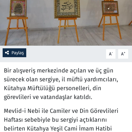
Resmi İlanlar
Rüya Tabirleri
Sağlık
Paylaş
-
+
A
A
Savunma Sanayi
Bir alışveriş merkezinde açılan ve üç gün
Seçim 2023
sürecek olan sergiye, il müftü yardımcıları,
Kütahya Müftülüğü personelleri, din
Spor
görevlileri ve vatandaşlar katıldı.
Teknoloji ve Bilim
Mevlid-i Nebi ile Camiler ve Din Görevlileri
Televizyon
Haftası sebebiyle bu sergiyi açtıklarını
belirten Kütahya Yeşil Cami İmam Hatibi