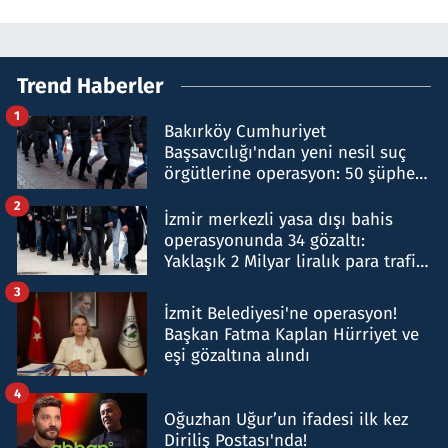
Trend Haberler
1
Bakırköy Cumhuriyet
Başsavcılığı'ndan yeni nesil suç
örgütlerine operasyon: 50 şüpheli
hakkında gözaltı kararı
2
İzmir merkezli yasa dışı bahis
operasyonunda 34 gözaltı:
Yaklaşık 2 Milyar liralık para trafiği
tespit edildi
3
İzmit Belediyesi'ne operasyon!
Başkan Fatma Kaplan Hürriyet ve
eşi gözaltına alındı
4
Oğuzhan Uğur’un ifadesi ilk kez
Diriliş Postası'nda!