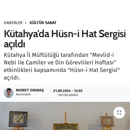
Gündem
HABERLER
KÜLTÜR SANAT
Haber
Kütahya'da Hüsn-i Hat Sergisi
Kültür Sanat
açıldı
Kütahya İl Müftülüğü tarafından "Mevlid-i
Kurumsal Haberler
Nebi ile Camiler ve Din Görevlileri Haftası"
etkinlikleri kapsamında "Hüsn-i Hat Sergisi"
Lezzet Durağı
açıldı.
Memur ve Kamu
NUSRET ODABAŞ
21.09.2024 - 12:55
MUHABIR
YAYINLANMA
Otomobil
Oyun
Ramazan