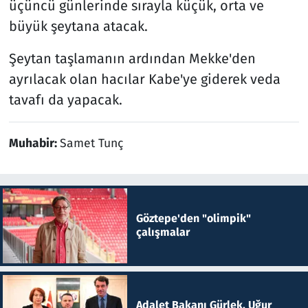
üçüncü günlerinde sırayla küçük, orta ve
büyük şeytana atacak.
Şeytan taşlamanın ardından Mekke'den
ayrılacak olan hacılar Kabe'ye giderek veda
tavafı da yapacak.
Muhabir:
Samet Tunç
Göztepe'den "olimpik"
çalışmalar
Adalet Bakanı Gürlek, Uğur