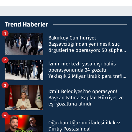
Trend Haberler
1
Bakırköy Cumhuriyet
Başsavcılığı'ndan yeni nesil suç
örgütlerine operasyon: 50 şüpheli
hakkında gözaltı kararı
2
İzmir merkezli yasa dışı bahis
operasyonunda 34 gözaltı:
Yaklaşık 2 Milyar liralık para trafiği
tespit edildi
3
İzmit Belediyesi'ne operasyon!
Başkan Fatma Kaplan Hürriyet ve
eşi gözaltına alındı
4
Oğuzhan Uğur’un ifadesi ilk kez
Diriliş Postası'nda!