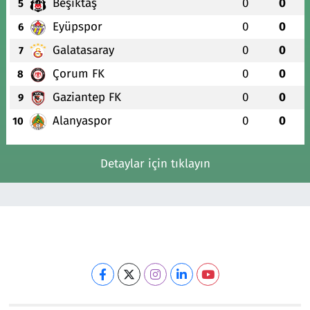
Beşiktaş
0
0
5
Eyüpspor
0
0
6
Galatasaray
0
0
7
Çorum FK
0
0
8
Gaziantep FK
0
0
9
Alanyaspor
0
0
10
Detaylar için tıklayın