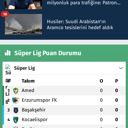
milyonluk para trafiğine: Patron
talimat verdi, ben gönderdim
10
Husiler: Suudi Arabistan'ın
Aramco tesislerini hedef aldık
Süper Lig Puan Durumu
Süper Lig
#
Takım
O
P
Amed
0
0
1
Erzurumspor FK
0
0
2
Başakşehir
0
0
3
Kocaelispor
0
0
4