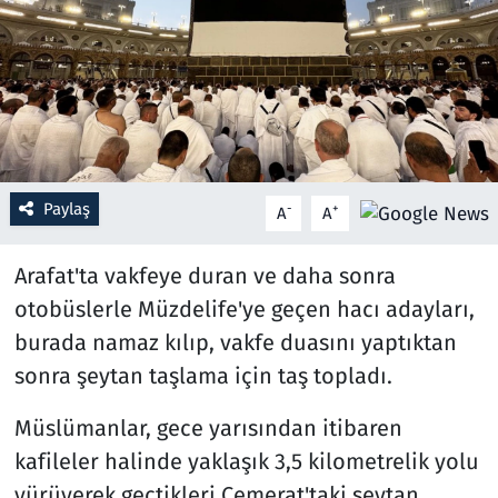
Resmi İlanlar
Rüya Tabirleri
Sağlık
Paylaş
-
+
A
A
Savunma Sanayi
Arafat'ta vakfeye duran ve daha sonra
Seçim 2023
otobüslerle Müzdelife'ye geçen hacı adayları,
Spor
burada namaz kılıp, vakfe duasını yaptıktan
sonra şeytan taşlama için taş topladı.
Teknoloji ve Bilim
Müslümanlar, gece yarısından itibaren
Televizyon
kafileler halinde yaklaşık 3,5 kilometrelik yolu
yürüyerek geçtikleri Cemerat'taki şeytan