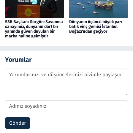
SSB Başkanı Görgün: Savunma
Dünyanın üçüncü büyük yarı
sanayimiz, dünyanın dört bir
batık vinç gemisi İstanbul
yanında güven duyulan bir
Boğazı'ndan geçiyor
marka haline gelmiştir
Yorumlar
Gönder