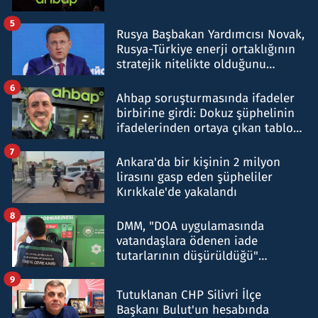
5
Rusya Başbakan Yardımcısı Novak,
Rusya-Türkiye enerji ortaklığının
stratejik nitelikte olduğunu
belirtti
6
Ahbap soruşturmasında ifadeler
birbirine girdi: Dokuz şüphelinin
ifadelerinden ortaya çıkan tablo
şok etti
7
Ankara'da bir kişinin 2 milyon
lirasını gasp eden şüpheliler
Kırıkkale'de yakalandı
8
DMM, "DOA uygulamasında
vatandaşlara ödenen iade
tutarlarının düşürüldüğü"
iddiasını yalanladı
9
Tutuklanan CHP Silivri İlçe
Başkanı Bulut'un hesabında