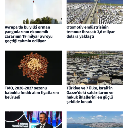
Avrupa'da bu yılki orman
Otomotiv endüstrisinin
yangınlarının ekonomik
temmuz ihracatı 3,6 milyar
zararının 19 milyar avroyu
dolara yaklaştı
geçtiği tahmin ediliyor
TMO, 2026-2027 sezonu
Türkiye ve 7 ülke, İsrail'in
kabuklu fındık alım fiyatlarını
Gazze'deki saldırılarını ve
belirledi
hukuk ihlallerini en güçlü
şekilde kınadı