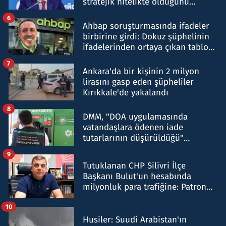
stratejik nitelikte olduğunu
belirtti
6
Ahbap soruşturmasında ifadeler
birbirine girdi: Dokuz şüphelinin
ifadelerinden ortaya çıkan tablo
şok etti
7
Ankara'da bir kişinin 2 milyon
lirasını gasp eden şüpheliler
Kırıkkale'de yakalandı
8
DMM, "DOA uygulamasında
vatandaşlara ödenen iade
tutarlarının düşürüldüğü"
iddiasını yalanladı
9
Tutuklanan CHP Silivri İlçe
Başkanı Bulut'un hesabında
milyonluk para trafiğine: Patron
talimat verdi, ben gönderdim
10
Husiler: Suudi Arabistan'ın