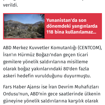
verildi.
Yunanistan'da son
dönemdeki yangınlarda
118 bina kullanılamaz
hale geldi
ABD Merkez Kuvvetler Komutanlığı (CENTCOM),
İran'ın Hürmüz Boğazı'ndan geçen ticari
gemilere yönelik saldırılarına misilleme
olarak boğaz yakınlarındaki 80'den fazla
askeri hedefin vurulduğunu duyurmuştu.
Fars Haber Ajansı ise İran Devrim Muhafızları
Ordusu'nun, ABD'nin gece saatlerinde ülkenin
güneyine yönelik saldırılarına karşılık olarak