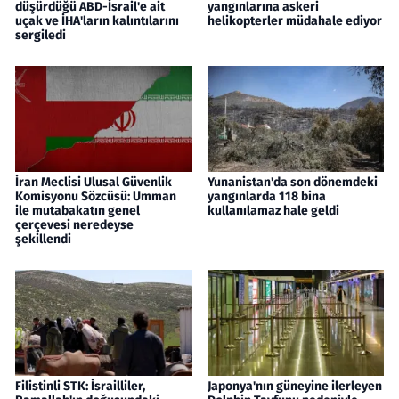
düşürdüğü ABD-İsrail'e ait
yangınlarına askeri
uçak ve İHA'ların kalıntılarını
helikopterler müdahale ediyor
sergiledi
İran Meclisi Ulusal Güvenlik
Yunanistan'da son dönemdeki
Komisyonu Sözcüsü: Umman
yangınlarda 118 bina
ile mutabakatın genel
kullanılamaz hale geldi
çerçevesi neredeyse
şekillendi
Filistinli STK: İsrailliler,
Japonya'nın güneyine ilerleyen