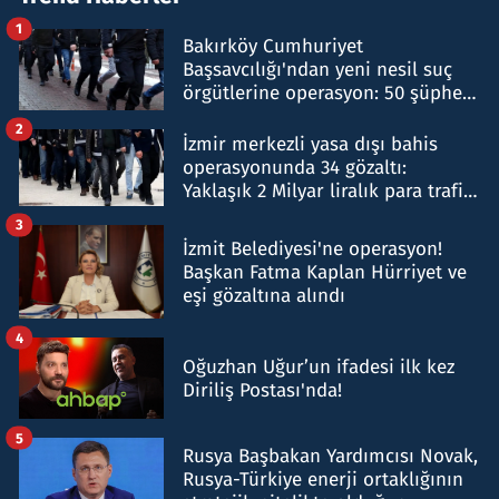
1
Bakırköy Cumhuriyet
Başsavcılığı'ndan yeni nesil suç
örgütlerine operasyon: 50 şüpheli
hakkında gözaltı kararı
2
İzmir merkezli yasa dışı bahis
operasyonunda 34 gözaltı:
Yaklaşık 2 Milyar liralık para trafiği
tespit edildi
3
İzmit Belediyesi'ne operasyon!
Başkan Fatma Kaplan Hürriyet ve
eşi gözaltına alındı
4
Oğuzhan Uğur’un ifadesi ilk kez
Diriliş Postası'nda!
5
Rusya Başbakan Yardımcısı Novak,
Rusya-Türkiye enerji ortaklığının