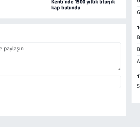
G
Kenti'nde 1500 yıllık litürjik
kap bulundu
G
1
B
B
A
1
S