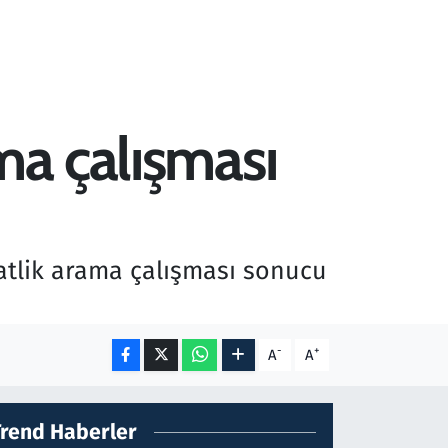
ma çalışması
aatlik arama çalışması sonucu
-
+
A
A
Trend Haberler