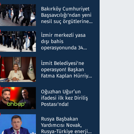
Bakırköy Cumhuriyet
Başsavcılığı'ndan yeni
nesil suç örgütlerine
operasyon: 50 şüpheli
hakkında gözaltı kararı
İzmir merkezli yasa
dışı bahis
operasyonunda 34
gözaltı: Yaklaşık 2
Milyar liralık para
İzmit Belediyesi'ne
trafiği tespit edildi
operasyon! Başkan
Fatma Kaplan Hürriyet
ve eşi gözaltına alındı
Oğuzhan Uğur’un
ifadesi ilk kez Diriliş
Postası'nda!
Rusya Başbakan
Yardımcısı Novak,
Rusya-Türkiye enerji