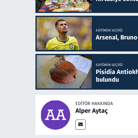
EDITÖRÜN SEÇTIĞI
Arsenal, Bruno 
EDITÖRÜN SEÇTIĞI
Pisidia Antiokh
bulundu
EDITÖR HAKKINDA
Alper Aytaç