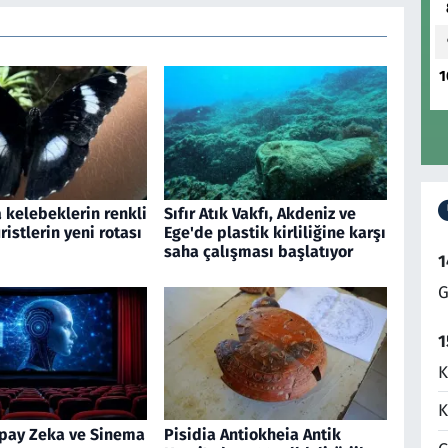
1
 kelebeklerin renkli
Sıfır Atık Vakfı, Akdeniz ve
ristlerin yeni rotası
Ege'de plastik kirliliğine karşı
saha çalışması başlatıyor
1
G
1
K
K
pay Zeka ve Sinema
Pisidia Antiokheia Antik