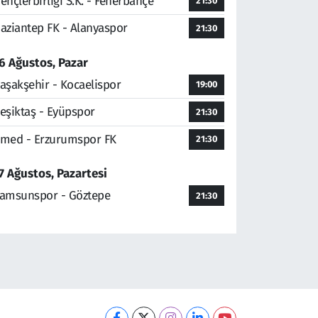
ençlerbirliği S.K. - Fenerbahçe
21:30
aziantep FK - Alanyaspor
21:30
6 Ağustos, Pazar
aşakşehir - Kocaelispor
19:00
eşiktaş - Eyüpspor
21:30
med - Erzurumspor FK
21:30
7 Ağustos, Pazartesi
amsunspor - Göztepe
21:30