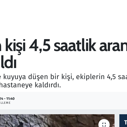
işi 4,5 saatlik ara
ldı
 kuyuya düşen bir kişi, ekiplerin 4,5 s
hastaneye kaldırdı.
24 - 11:40
ELLEME