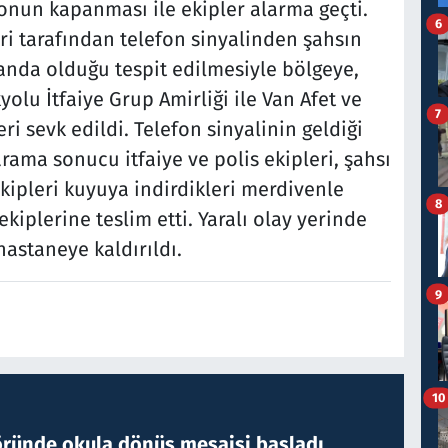
fonun kapanması ile ekipler alarma geçti.
6
ri tarafından telefon sinyalinden şahsın
landa olduğu tespit edilmesiyle bölgeye,
lu İtfaiye Grup Amirliği ile Van Afet ve
7
i sevk edildi. Telefon sinyalinin geldiği
arama sonucu itfaiye ve polis ekipleri, şahsı
kipleri kuyuya indirdikleri merdivenle
8
ekiplerine teslim etti. Yaralı olay yerinde
astaneye kaldırıldı.
9
10
öründe okula dönüş mesaisi başladı