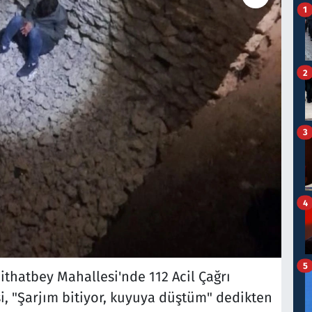
1
2
3
4
5
ithatbey Mahallesi'nde 112 Acil Çağrı
işi, "Şarjım bitiyor, kuyuya düştüm" dedikten