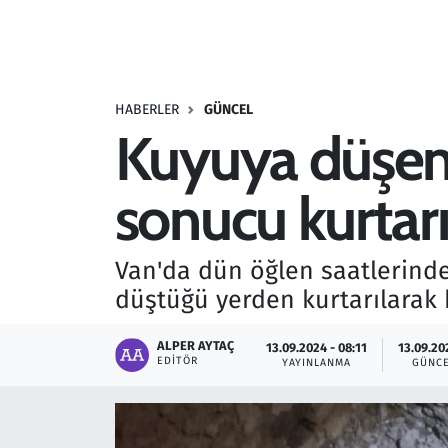
Resmi İlanlar
Rüya Tabirleri
HABERLER
GÜNCEL
Kuyuya düşen k
Sağlık
sonucu kurtarı
Savunma Sanayi
Seçim 2023
Van'da dün öğlen saatlerinde
düştüğü yerden kurtarılarak 
Spor
ALPER AYTAÇ
13.09.2024 - 08:11
13.09.20
Teknoloji ve Bilim
EDITÖR
YAYINLANMA
GÜNC
Televizyon