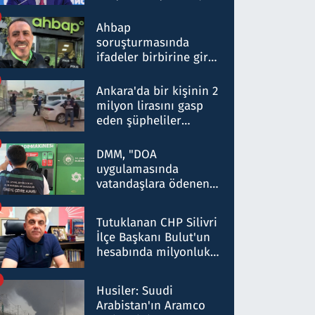
ortaklığının stratejik
nitelikte olduğunu
Ahbap
belirtti
soruşturmasında
ifadeler birbirine girdi:
Dokuz şüphelinin
ifadelerinden ortaya
Ankara'da bir kişinin 2
çıkan tablo şok etti
milyon lirasını gasp
eden şüpheliler
Kırıkkale'de yakalandı
DMM, "DOA
uygulamasında
vatandaşlara ödenen
iade tutarlarının
düşürüldüğü" iddiasını
Tutuklanan CHP Silivri
yalanladı
İlçe Başkanı Bulut'un
hesabında milyonluk
para trafiğine: Patron
talimat verdi, ben
Husiler: Suudi
gönderdim
Arabistan'ın Aramco