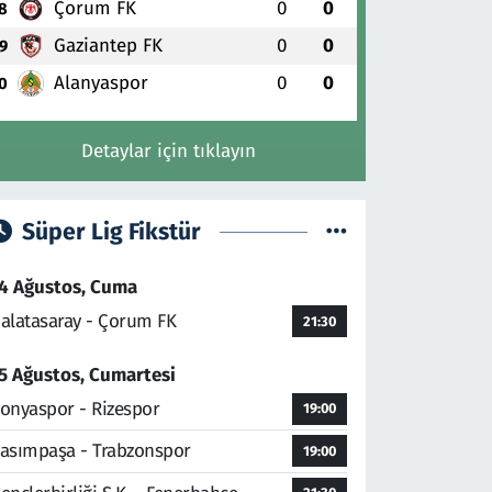
Çorum FK
0
0
8
Gaziantep FK
0
0
9
Alanyaspor
0
0
0
Detaylar için tıklayın
Süper Lig Fikstür
4 Ağustos, Cuma
alatasaray - Çorum FK
21:30
5 Ağustos, Cumartesi
onyaspor - Rizespor
19:00
asımpaşa - Trabzonspor
19:00