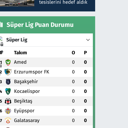
tesislerini hedef aldık
Süper Lig Puan Durumu
Süper Lig
#
Takım
O
P
Amed
0
0
1
Erzurumspor FK
0
0
2
Başakşehir
0
0
3
Kocaelispor
0
0
4
Beşiktaş
0
0
5
Eyüpspor
0
0
6
Galatasaray
0
0
7