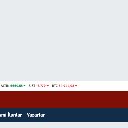
ALTIN
6660.55
BİST
13.779
BTC
64.944,08
mi İlanlar
Yazarlar