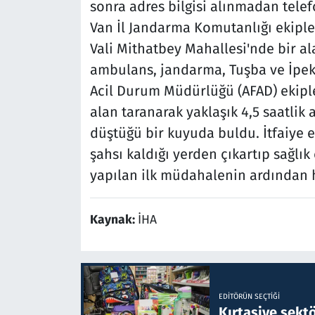
sonra adres bilgisi alınmadan tele
Van İl Jandarma Komutanlığı ekiple
Vali Mithatbey Mahallesi'nde bir a
ambulans, jandarma, Tuşba ve İpekyo
Acil Durum Müdürlüğü (AFAD) ekipler
alan taranarak yaklaşık 4,5 saatlik 
düştüğü bir kuyuda buldu. İtfaiye e
şahsı kaldığı yerden çıkartıp sağlık 
yapılan ilk müdahalenin ardından h
Kaynak:
İHA
EDITÖRÜN SEÇTIĞI
Kırtasiye sekt