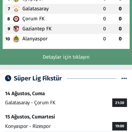
Galatasaray
0
0
7
Çorum FK
0
0
8
Gaziantep FK
0
0
9
Alanyaspor
0
0
10
Detaylar için tıklayın
Süper Lig Fikstür
14 Ağustos, Cuma
Galatasaray - Çorum FK
21:30
15 Ağustos, Cumartesi
Konyaspor - Rizespor
19:00