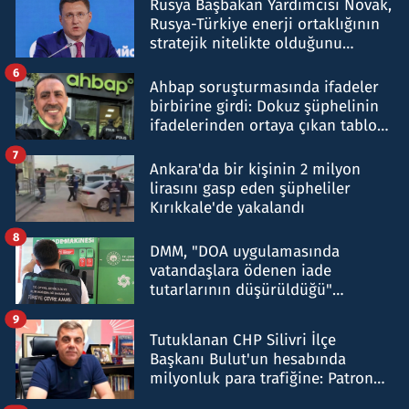
Rusya Başbakan Yardımcısı Novak,
Rusya-Türkiye enerji ortaklığının
stratejik nitelikte olduğunu
belirtti
6
Ahbap soruşturmasında ifadeler
birbirine girdi: Dokuz şüphelinin
ifadelerinden ortaya çıkan tablo
şok etti
7
Ankara'da bir kişinin 2 milyon
lirasını gasp eden şüpheliler
Kırıkkale'de yakalandı
8
DMM, "DOA uygulamasında
vatandaşlara ödenen iade
tutarlarının düşürüldüğü"
iddiasını yalanladı
9
Tutuklanan CHP Silivri İlçe
Başkanı Bulut'un hesabında
milyonluk para trafiğine: Patron
talimat verdi, ben gönderdim