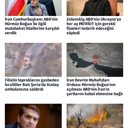
İran Cumhurbaşkanı: ABD'nin
Zelenskiy, ABD'nin Ukrayna'ya
Hürmüz Boğazı ile ilgili
her ay PATRİOT için gerekli
mutabakat ihlallerine karşılık
füzeleri tedarik edeceğini
verdik
söyledi
Filistin topraklarını gasbeden
İran Devrim Muhafızları
İsrailliler Batı Şeria'da Kızılay
Ordusu: Hürmüz Boğazı'nın
ambulansına saldırdı
açılması ABD'nin İran'ın
şartlarını kabul etmesine bağlı