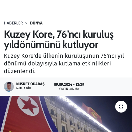
Gündem
HABERLER
DÜNYA
Haber
Kuzey Kore, 76'ncı kuruluş
Kültür Sanat
yıldönümünü kutluyor
Kuzey Kore'de ülkenin kuruluşunun 76'ncı yıl
Kurumsal Haberler
dönümü dolayısıyla kutlama etkinlikleri
düzenlendi.
Lezzet Durağı
NUSRET ODABAŞ
09.09.2024 - 13:39
Memur ve Kamu
MUHABIR
YAYINLANMA
Otomobil
Oyun
Ramazan