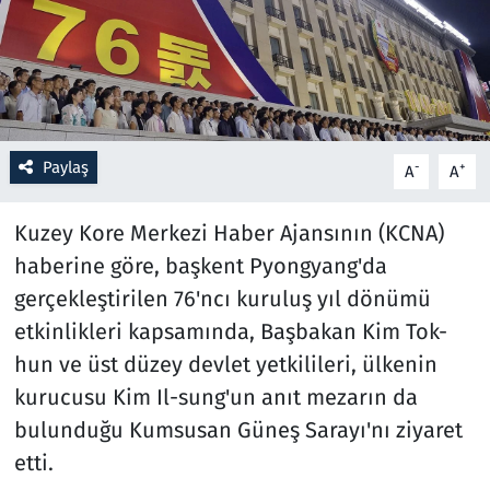
Resmi İlanlar
Rüya Tabirleri
Sağlık
Paylaş
-
+
A
A
Savunma Sanayi
Kuzey Kore Merkezi Haber Ajansının (KCNA)
haberine göre, başkent Pyongyang'da
Seçim 2023
gerçekleştirilen 76'ncı kuruluş yıl dönümü
etkinlikleri kapsamında, Başbakan Kim Tok-
Spor
hun ve üst düzey devlet yetkilileri, ülkenin
Teknoloji ve Bilim
kurucusu Kim Il-sung'un anıt mezarın da
bulunduğu Kumsusan Güneş Sarayı'nı ziyaret
Televizyon
etti.