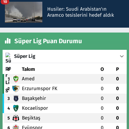
10
Husiler: Suudi Arabistan'ın
Aramco tesislerini hedef aldık
Süper Lig Puan Durumu
Süper Lig
#
Takım
O
P
Amed
0
0
1
Erzurumspor FK
0
0
2
Başakşehir
0
0
3
Kocaelispor
0
0
4
Beşiktaş
0
0
5
Eyüpspor
0
0
6