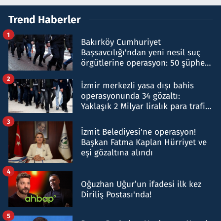
Trend Haberler
1
Bakırköy Cumhuriyet
Başsavcılığı'ndan yeni nesil suç
örgütlerine operasyon: 50 şüpheli
hakkında gözaltı kararı
2
İzmir merkezli yasa dışı bahis
operasyonunda 34 gözaltı:
Yaklaşık 2 Milyar liralık para trafiği
tespit edildi
3
İzmit Belediyesi'ne operasyon!
Başkan Fatma Kaplan Hürriyet ve
eşi gözaltına alındı
4
Oğuzhan Uğur’un ifadesi ilk kez
Diriliş Postası'nda!
5