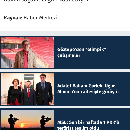
Kaynak:
Haber Merkezi
Göztepe'den "olimpik"
çalışmalar
Adalet Bakanı Gürlek, Uğur
Mumcu'nun ailesiyle görüştü
MSB: Son bir haftada 1 PKK'lı
terörist teslim oldu