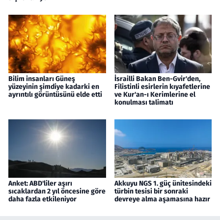
Bilim insanları Güneş
İsrailli Bakan Ben-Gvir'den,
yüzeyinin şimdiye kadarki en
Filistinli esirlerin kıyafetlerine
ayrıntılı görüntüsünü elde etti
ve Kur'an-ı Kerimlerine el
konulması talimatı
Anket: ABD'liler aşırı
Akkuyu NGS 1. güç ünitesindeki
sıcaklardan 2 yıl öncesine göre
türbin tesisi bir sonraki
daha fazla etkileniyor
devreye alma aşamasına hazır