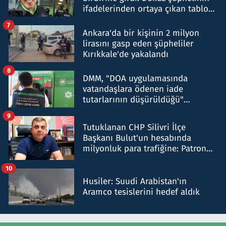
ifadelerinden ortaya çıkan tablo
şok etti
7
Ankara'da bir kişinin 2 milyon
lirasını gasp eden şüpheliler
Kırıkkale'de yakalandı
8
DMM, "DOA uygulamasında
vatandaşlara ödenen iade
tutarlarının düşürüldüğü"
iddiasını yalanladı
9
Tutuklanan CHP Silivri İlçe
Başkanı Bulut'un hesabında
milyonluk para trafiğine: Patron
talimat verdi, ben gönderdim
10
Husiler: Suudi Arabistan'ın
Aramco tesislerini hedef aldık