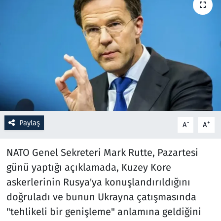
Resmi İlanlar
Rüya Tabirleri
Sağlık
Savunma Sanayi
Paylaş
Seçim 2023
-
+
A
A
Spor
NATO Genel Sekreteri Mark Rutte, Pazartesi
günü yaptığı açıklamada, Kuzey Kore
Teknoloji ve Bilim
askerlerinin Rusya'ya konuşlandırıldığını
doğruladı ve bunun Ukrayna çatışmasında
Televizyon
"tehlikeli bir genişleme" anlamına geldiğini