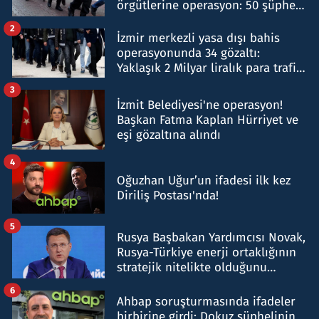
örgütlerine operasyon: 50 şüpheli
hakkında gözaltı kararı
2
İzmir merkezli yasa dışı bahis
operasyonunda 34 gözaltı:
Yaklaşık 2 Milyar liralık para trafiği
tespit edildi
3
İzmit Belediyesi'ne operasyon!
Başkan Fatma Kaplan Hürriyet ve
eşi gözaltına alındı
4
Oğuzhan Uğur’un ifadesi ilk kez
Diriliş Postası'nda!
5
Rusya Başbakan Yardımcısı Novak,
Rusya-Türkiye enerji ortaklığının
stratejik nitelikte olduğunu
belirtti
6
Ahbap soruşturmasında ifadeler
birbirine girdi: Dokuz şüphelinin