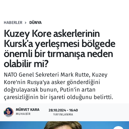
Gündem
HABERLER
DÜNYA
Haber
Kuzey Kore askerlerinin
Kültür Sanat
Kursk'a yerleşmesi bölgede
önemli bir tırmanışa neden
Kurumsal Haberler
olabilir mi?
Lezzet Durağı
NATO Genel Sekreteri Mark Rutte, Kuzey
Kore'nin Rusya'ya asker gönderdiğini
Memur ve Kamu
doğrulayarak bunun, Putin'in artan
çaresizliğinin bir işareti olduğunu belirtti.
Otomobil
MÜRVET KARA
28.10.2024 - 16:40
Oyun
MUHABIR
YAYINLANMA
Ramazan