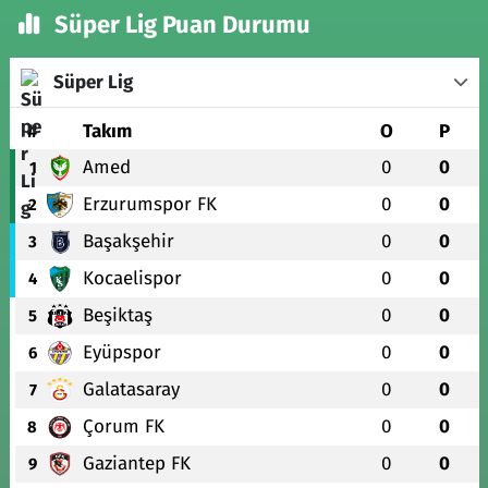
Süper Lig Puan Durumu
Süper Lig
#
Takım
O
P
Amed
0
0
1
Erzurumspor FK
0
0
2
Başakşehir
0
0
3
Kocaelispor
0
0
4
Beşiktaş
0
0
5
Eyüpspor
0
0
6
Galatasaray
0
0
7
Çorum FK
0
0
8
Gaziantep FK
0
0
9