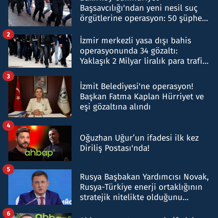
Başsavcılığı'ndan yeni nesil suç
örgütlerine operasyon: 50 şüpheli
hakkında gözaltı kararı
2
İzmir merkezli yasa dışı bahis
operasyonunda 34 gözaltı:
Yaklaşık 2 Milyar liralık para trafiği
tespit edildi
3
İzmit Belediyesi'ne operasyon!
Başkan Fatma Kaplan Hürriyet ve
eşi gözaltına alındı
4
Oğuzhan Uğur’un ifadesi ilk kez
Diriliş Postası'nda!
5
Rusya Başbakan Yardımcısı Novak,
Rusya-Türkiye enerji ortaklığının
stratejik nitelikte olduğunu
belirtti
6