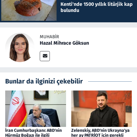
Kenti'nde 1500 yıllık litürjik kap
bulundu
MUHABIR
Hazal Mihrace Göksun
Bunlar da ilginizi çekebilir
İran Cumhurbaşkanı: ABD'nin
Zelenskiy, ABD'nin Ukrayna'ya
Hürmüz Boğazı ile ilgili
her ay PATRİOT için gerekli