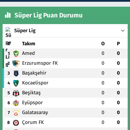
Süper Lig Puan Durumu
Süper Lig
#
Takım
O
P
Amed
0
0
1
Erzurumspor FK
0
0
2
Başakşehir
0
0
3
Kocaelispor
0
0
4
Beşiktaş
0
0
5
Eyüpspor
0
0
6
Galatasaray
0
0
7
Çorum FK
0
0
8