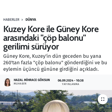
Gündem
HABERLER
DÜNYA
Haber
Kuzey Kore ile Güney Kore
Kültür Sanat
arasındaki "çöp balonu"
gerilimi sürüyor
Kurumsal Haberler
Güney Kore, Kuzey'in dün geceden bu yana
Lezzet Durağı
260'tan fazla "çöp balonu" gönderdiğini ve bu
eylemin üçüncü gününe girdiğini açıkladı.
Memur ve Kamu
HAZAL MIHRACE GÖKSUN
06.09.2024 - 10:38
MUHABIR
YAYINLANMA
Otomobil
Oyun
Ramazan