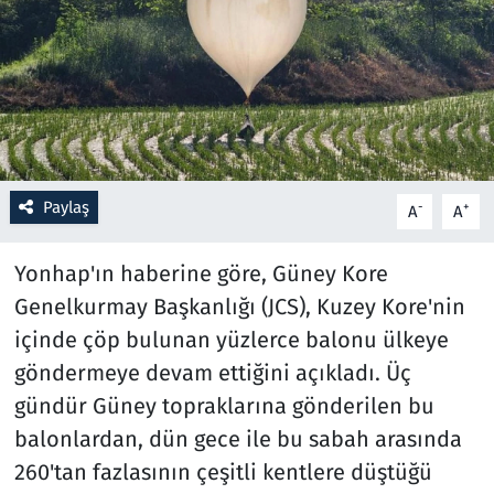
Resmi İlanlar
Rüya Tabirleri
Sağlık
Paylaş
-
+
A
A
Savunma Sanayi
Yonhap'ın haberine göre, Güney Kore
Seçim 2023
Genelkurmay Başkanlığı (JCS), Kuzey Kore'nin
Spor
içinde çöp bulunan yüzlerce balonu ülkeye
göndermeye devam ettiğini açıkladı. Üç
Teknoloji ve Bilim
gündür Güney topraklarına gönderilen bu
balonlardan, dün gece ile bu sabah arasında
Televizyon
260'tan fazlasının çeşitli kentlere düştüğü