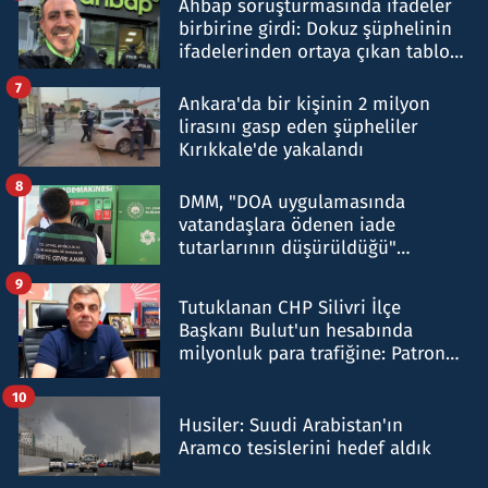
Ahbap soruşturmasında ifadeler
birbirine girdi: Dokuz şüphelinin
ifadelerinden ortaya çıkan tablo
şok etti
7
Ankara'da bir kişinin 2 milyon
lirasını gasp eden şüpheliler
Kırıkkale'de yakalandı
8
DMM, "DOA uygulamasında
vatandaşlara ödenen iade
tutarlarının düşürüldüğü"
iddiasını yalanladı
9
Tutuklanan CHP Silivri İlçe
Başkanı Bulut'un hesabında
milyonluk para trafiğine: Patron
talimat verdi, ben gönderdim
10
Husiler: Suudi Arabistan'ın
Aramco tesislerini hedef aldık