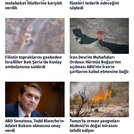
mutabakat ihlallerine karşılık
füzeleri tedarik edeceğini
verdik
söyledi
Filistin topraklarını gasbeden
İran Devrim Muhafızları
İsrailliler Batı Şeria'da Kızılay
Ordusu: Hürmüz Boğazı'nın
ambulansına saldırdı
açılması ABD'nin İran'ın
şartlarını kabul etmesine bağlı
ABD Senatosu, Todd Blanche'ın
Tunus'ta orman yangınları
Adalet Bakanı olmasına onay
Akdeniz'in doğal mirasını
verdi
tehdit ediyor