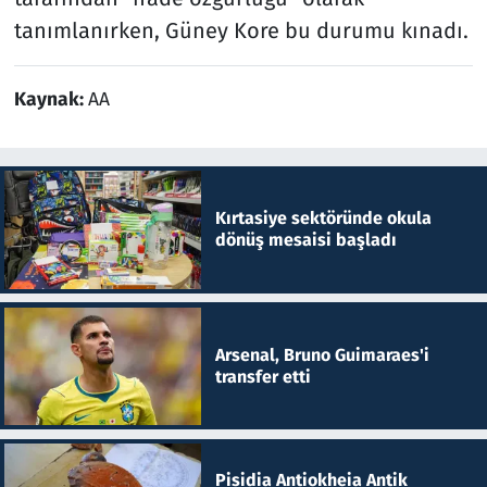
tanımlanırken, Güney Kore bu durumu kınadı.
Kaynak:
AA
Kırtasiye sektöründe okula
dönüş mesaisi başladı
Arsenal, Bruno Guimaraes'i
transfer etti
Pisidia Antiokheia Antik