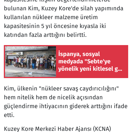
bulunan Kim, Kuzey Kore'de silah yapımında
kullanılan nükleer malzeme üretim
kapasitesinin 5 yıl öncesine kıyasla iki
katından fazla arttığını belirtti.
İspanya, sosyal
medyada "Sebte'ye
yönelik yeni kitlesel göç
girişimi" çağrılarını
soruşturuyor
Kim, ülkenin "nükleer savaş caydırıcılığını"
hem nitelik hem de nicelik açısından
güçlendirme ihtiyacının giderek arttığını ifade
etti.
Kuzey Kore Merkezi Haber Ajansı (KCNA)