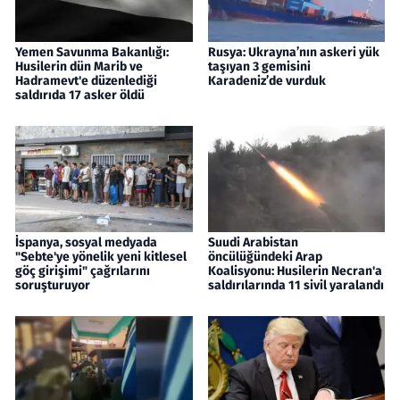
Yemen Savunma Bakanlığı:
Rusya: Ukrayna’nın askeri yük
Husilerin dün Marib ve
taşıyan 3 gemisini
Hadramevt'e düzenlediği
Karadeniz’de vurduk
saldırıda 17 asker öldü
İspanya, sosyal medyada
Suudi Arabistan
"Sebte'ye yönelik yeni kitlesel
öncülüğündeki Arap
göç girişimi" çağrılarını
Koalisyonu: Husilerin Necran'a
soruşturuyor
saldırılarında 11 sivil yaralandı