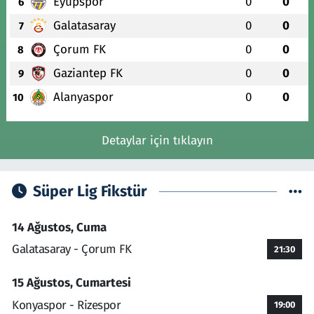
Eyüpspor
0
0
6
Galatasaray
0
0
7
Çorum FK
0
0
8
Gaziantep FK
0
0
9
Alanyaspor
0
0
10
Detaylar için tıklayın
Süper Lig Fikstür
14 Ağustos, Cuma
Galatasaray - Çorum FK
21:30
15 Ağustos, Cumartesi
Konyaspor - Rizespor
19:00