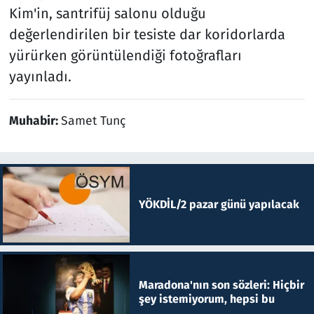
Kim'in, santrifüj salonu olduğu
değerlendirilen bir tesiste dar koridorlarda
yürürken görüntülendiği fotoğrafları
yayınladı.
Muhabir:
Samet Tunç
YÖKDİL/2 pazar günü yapılacak
Maradona'nın son sözleri: Hiçbir
şey istemiyorum, hepsi bu