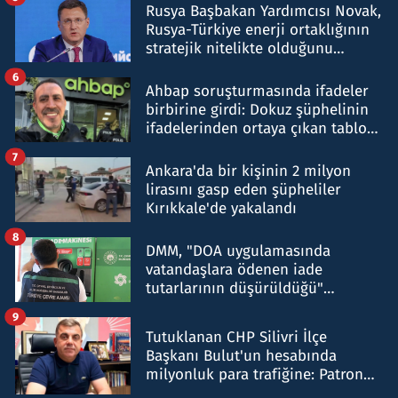
Rusya Başbakan Yardımcısı Novak,
Rusya-Türkiye enerji ortaklığının
stratejik nitelikte olduğunu
belirtti
6
Ahbap soruşturmasında ifadeler
birbirine girdi: Dokuz şüphelinin
ifadelerinden ortaya çıkan tablo
şok etti
7
Ankara'da bir kişinin 2 milyon
lirasını gasp eden şüpheliler
Kırıkkale'de yakalandı
8
DMM, "DOA uygulamasında
vatandaşlara ödenen iade
tutarlarının düşürüldüğü"
iddiasını yalanladı
9
Tutuklanan CHP Silivri İlçe
Başkanı Bulut'un hesabında
milyonluk para trafiğine: Patron
talimat verdi, ben gönderdim