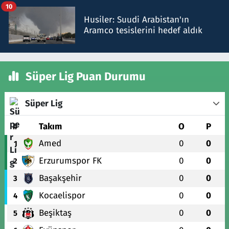
10
Husiler: Suudi Arabistan'ın
Aramco tesislerini hedef aldık
Süper Lig Puan Durumu
Süper Lig
#
Takım
O
P
Amed
0
0
1
Erzurumspor FK
0
0
2
Başakşehir
0
0
3
Kocaelispor
0
0
4
Beşiktaş
0
0
5