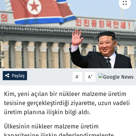
Resmi İlanlar
Rüya Tabirleri
Sağlık
Savunma Sanayi
Paylaş
Seçim 2023
-
+
A
A
Spor
Kim, yeni açılan bir nükleer malzeme üretim
tesisine gerçekleştirdiği ziyarette, uzun vadeli
Teknoloji ve Bilim
üretim planına ilişkin bilgi aldı.
Televizyon
Ülkesinin nükleer malzeme üretim
kapasitesine ilişkin değerlendirmelerde