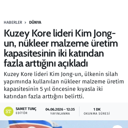
Gündem
HABERLER
DÜNYA
Haber
Kuzey Kore lideri Kim Jong-
Kültür Sanat
un, nükleer malzeme üretim
kapasitesinin iki katından
Kurumsal Haberler
fazla arttığını açıkladı
Lezzet Durağı
Kuzey Kore lideri Kim Jong-un, ülkenin silah
yapımında kullanılan nükleer malzeme üretim
Memur ve Kamu
kapasitesinin 5 yıl öncesine kıyasla iki
katından fazla arttığını belirtti.
Otomobil
SAMET TUNÇ
04.06.2026 - 12:35
1 DK
Oyun
EDITÖR
YAYINLANMA
OKUNMA SÜRESI
Ramazan