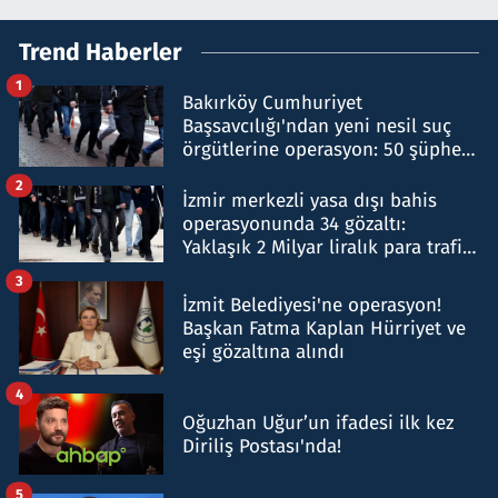
Trend Haberler
1
Bakırköy Cumhuriyet
Başsavcılığı'ndan yeni nesil suç
örgütlerine operasyon: 50 şüpheli
hakkında gözaltı kararı
2
İzmir merkezli yasa dışı bahis
operasyonunda 34 gözaltı:
Yaklaşık 2 Milyar liralık para trafiği
tespit edildi
3
İzmit Belediyesi'ne operasyon!
Başkan Fatma Kaplan Hürriyet ve
eşi gözaltına alındı
4
Oğuzhan Uğur’un ifadesi ilk kez
Diriliş Postası'nda!
5