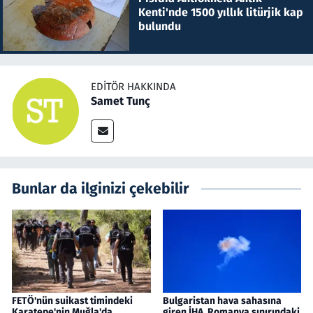
Kenti'nde 1500 yıllık litürjik kap
bulundu
EDITÖR HAKKINDA
Samet Tunç
Bunlar da ilginizi çekebilir
FETÖ'nün suikast timindeki
Bulgaristan hava sahasına
Karatepe'nin Muğla'da
giren İHA, Romanya sınırındaki