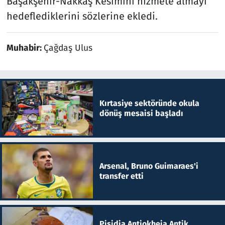
Başakşehir-Nakkaş Kesimini hizmete almayı
hedeflediklerini sözlerine ekledi.
Muhabir:
Çağdaş Ulus
Kırtasiye sektöründe okula
dönüş mesaisi başladı
Arsenal, Bruno Guimaraes'i
transfer etti
Pisidia Antiokheia Antik