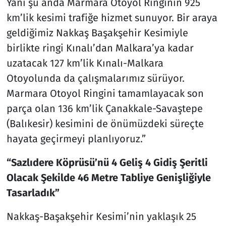
Yani şu anda Marmara Otoyol Ringinin 925
km’lik kesimi trafiğe hizmet sunuyor. Bir araya
geldiğimiz Nakkaş Başakşehir Kesimiyle
birlikte ringi Kınalı’dan Malkara’ya kadar
uzatacak 127 km’lik Kınalı-Malkara
Otoyolunda da çalışmalarımız sürüyor.
Marmara Otoyol Ringini tamamlayacak son
parça olan 136 km’lik Çanakkale-Savaştepe
(Balıkesir) kesimini de önümüzdeki süreçte
hayata geçirmeyi planlıyoruz.”
“Sazlıdere Köprüsü’nü 4 Geliş 4 Gidiş Şeritli
Olacak Şekilde 46 Metre Tabliye Genişliğiyle
Tasarladık”
Nakkaş-Başakşehir Kesimi’nin yaklaşık 25