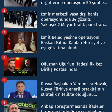
örgütlerine operasyon: 50 şüpheli
hakkında gözaltı kararı
2
İzmir merkezli yasa dışı bahis
operasyonunda 34 gözaltı:
Yaklaşık 2 Milyar liralık para trafiği
tespit edildi
3
İzmit Belediyesi'ne operasyon!
Başkan Fatma Kaplan Hürriyet ve
eşi gözaltına alındı
4
Oğuzhan Uğur’un ifadesi ilk kez
Diriliş Postası'nda!
5
Rusya Başbakan Yardımcısı Novak,
Rusya-Türkiye enerji ortaklığının
stratejik nitelikte olduğunu
belirtti
6
Ahbap soruşturmasında ifadeler
birbirine girdi: Dokuz şüphelinin