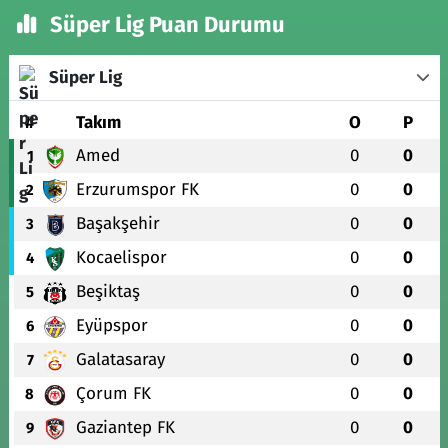
Süper Lig Puan Durumu
Süper Lig
#
Takım
O
P
Amed
0
0
1
Erzurumspor FK
0
0
2
Başakşehir
0
0
3
Kocaelispor
0
0
4
Beşiktaş
0
0
5
Eyüpspor
0
0
6
Galatasaray
0
0
7
Çorum FK
0
0
8
Gaziantep FK
0
0
9