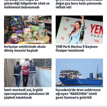
gösterdiği bölgelerde silah ve
doğal gaz boru hattı yakınında
mühimmat bulunamadı
infilak etti
Kırtasiye sektöründe okula
YENİ Parti Manisa İl Başkanı
dönüş mesaisi başladı
Özalper tutuklandı
İzmir merkezli suç örgütü
Karadeniz'de dron saldırısına
operasyonunda yakalanan 28
uğrayan "NADEZHDA" isimli
şüpheli tutuklandı
gemi Samsun'a getirildi