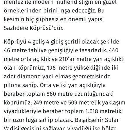
menfez ile modern mühendisliğin en güzel
örneklerinden birini inşa edeceğiz. Bu
kesimin hiç şüphesiz en önemli yapısı
Sazlıdere Köprüsü’dür.
Köprüyü 4 geliş 4 gidiş şeritli olacak şekilde
46 metre tabliye genişliğiyle tasarladık. 440
metre orta açıklık ve 210’ar metre yan açıklıklı
olan köprümüz, 196 metre yüksekliğinde iki
adet diamond yani elmas geometrisinde
pilona sahip. Orta ve iki yan açıklığıyla
beraber toplam 860 metre uzunluğundaki
köprümüz, 249 metre ve 509 metrelik yaklaşım
viyadükleriyle beraber toplam 1.618 metrelik
bir uzunluğa sahip olacak. Başakşehir Sular
Vadisi geçişini sağlayan viyadüğü ise bölge