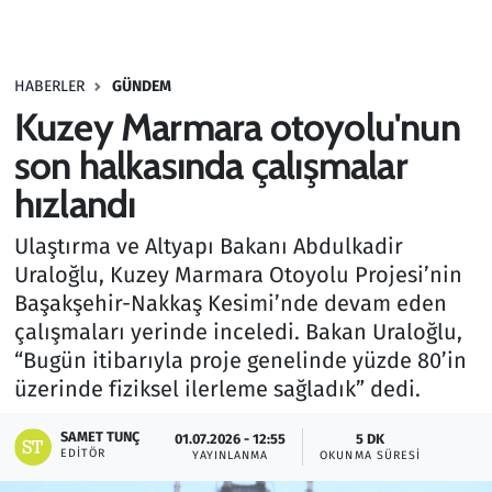
Gündem
HABERLER
GÜNDEM
Haber
Kuzey Marmara otoyolu'nun
Kültür Sanat
son halkasında çalışmalar
hızlandı
Kurumsal Haberler
Ulaştırma ve Altyapı Bakanı Abdulkadir
Lezzet Durağı
Uraloğlu, Kuzey Marmara Otoyolu Projesi’nin
Başakşehir-Nakkaş Kesimi’nde devam eden
Memur ve Kamu
çalışmaları yerinde inceledi. Bakan Uraloğlu,
“Bugün itibarıyla proje genelinde yüzde 80’in
Otomobil
üzerinde fiziksel ilerleme sağladık” dedi.
Oyun
SAMET TUNÇ
01.07.2026 - 12:55
5 DK
EDITÖR
YAYINLANMA
OKUNMA SÜRESI
Ramazan