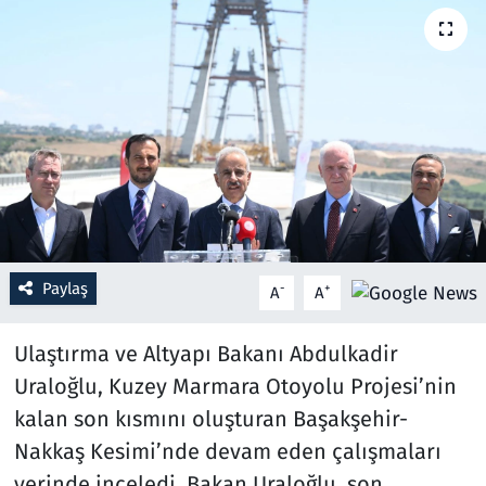
Resmi İlanlar
Rüya Tabirleri
Sağlık
Savunma Sanayi
Seçim 2023
Paylaş
-
+
A
A
Spor
Ulaştırma ve Altyapı Bakanı Abdulkadir
Teknoloji ve Bilim
Uraloğlu, Kuzey Marmara Otoyolu Projesi’nin
kalan son kısmını oluşturan Başakşehir-
Televizyon
Nakkaş Kesimi’nde devam eden çalışmaları
yerinde inceledi. Bakan Uraloğlu, son