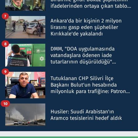
ifadelerinden ortaya çıkan tablo
şok etti
7
Ankara'da bir kişinin 2 milyon
lirasını gasp eden şüpheliler
Kırıkkale'de yakalandı
8
DMM, "DOA uygulamasında
vatandaşlara ödenen iade
tutarlarının düşürüldüğü"
iddiasını yalanladı
9
Tutuklanan CHP Silivri İlçe
Başkanı Bulut'un hesabında
milyonluk para trafiğine: Patron
talimat verdi, ben gönderdim
10
Husiler: Suudi Arabistan'ın
Aramco tesislerini hedef aldık