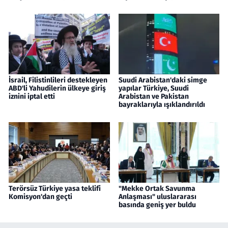
İsrail, Filistinlileri destekleyen
Suudi Arabistan'daki simge
ABD'li Yahudilerin ülkeye giriş
yapılar Türkiye, Suudi
iznini iptal etti
Arabistan ve Pakistan
bayraklarıyla ışıklandırıldı
Terörsüz Türkiye yasa teklifi
"Mekke Ortak Savunma
Komisyon'dan geçti
Anlaşması" uluslararası
basında geniş yer buldu