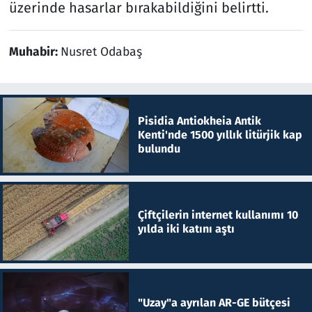
üzerinde hasarlar bırakabildiğini belirtti.
Muhabir:
Nusret Odabaş
Pisidia Antiokheia Antik
Kenti'nde 1500 yıllık litürjik kap
bulundu
Çiftçilerin internet kullanımı 10
yılda iki katını aştı
"Uzay"a ayrılan AR-GE bütçesi