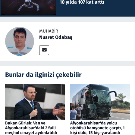
10 yılda 107 kat arttı
MUHABIR
Nusret Odabaş
Bunlar da ilginizi çekebilir
Bakan Gürlek: Van ve
Afyonkarahisar'da yolcu
Afyonkarahisar'daki 2 faili
otobüsü kamyonete çarptı, 1
meçhul cinayet aydınlatıldı
kişi öldü, 15 kişi yaralandı