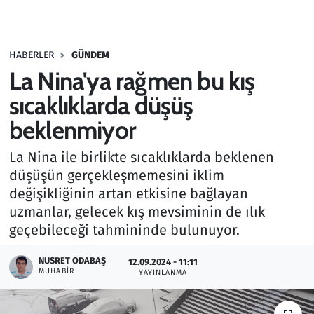
Gündem
HABERLER
GÜNDEM
Haber
La Nina'ya rağmen bu kış
Kültür Sanat
sıcaklıklarda düşüş
beklenmiyor
Kurumsal Haberler
La Nina ile birlikte sıcaklıklarda beklenen
Lezzet Durağı
düşüşün gerçekleşmemesini iklim
değişikliğinin artan etkisine bağlayan
Memur ve Kamu
uzmanlar, gelecek kış mevsiminin de ılık
geçebileceği tahmininde bulunuyor.
Otomobil
NUSRET ODABAŞ
12.09.2024 - 11:11
MUHABIR
Oyun
YAYINLANMA
Ramazan