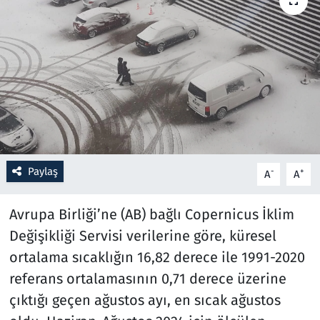
Resmi İlanlar
Rüya Tabirleri
Sağlık
Savunma Sanayi
Paylaş
-
+
A
A
Seçim 2023
Avrupa Birliği’ne (AB) bağlı Copernicus İklim
Spor
Değişikliği Servisi verilerine göre, küresel
Teknoloji ve Bilim
ortalama sıcaklığın 16,82 derece ile 1991-2020
referans ortalamasının 0,71 derece üzerine
Televizyon
çıktığı geçen ağustos ayı, en sıcak ağustos