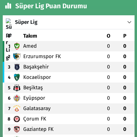
Süper Lig Puan Durumu
Süper Lig
#
Takım
O
P
Amed
0
0
1
Erzurumspor FK
0
0
2
Başakşehir
0
0
3
Kocaelispor
0
0
4
Beşiktaş
0
0
5
Eyüpspor
0
0
6
Galatasaray
0
0
7
Çorum FK
0
0
8
Gaziantep FK
0
0
9