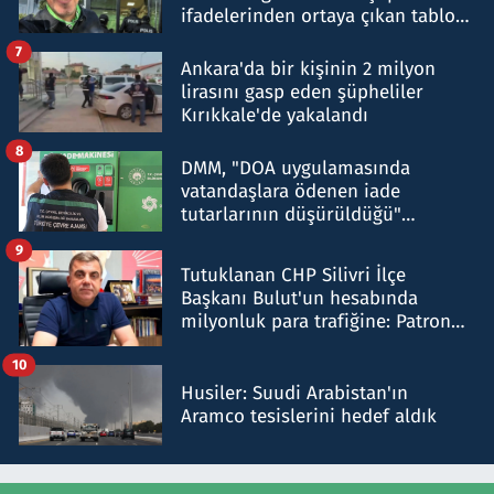
ifadelerinden ortaya çıkan tablo
şok etti
7
Ankara'da bir kişinin 2 milyon
lirasını gasp eden şüpheliler
Kırıkkale'de yakalandı
8
DMM, "DOA uygulamasında
vatandaşlara ödenen iade
tutarlarının düşürüldüğü"
iddiasını yalanladı
9
Tutuklanan CHP Silivri İlçe
Başkanı Bulut'un hesabında
milyonluk para trafiğine: Patron
talimat verdi, ben gönderdim
10
Husiler: Suudi Arabistan'ın
Aramco tesislerini hedef aldık