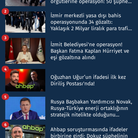
örgütlerine operasyon: 50 şüpheli
hakkında gözaltı kararı
2
İzmir merkezli yasa dışı bahis
operasyonunda 34 gözaltı:
Yaklaşık 2 Milyar liralık para trafiği
tespit edildi
3
İzmit Belediyesi'ne operasyon!
Başkan Fatma Kaplan Hürriyet ve
eşi gözaltına alındı
4
Oğuzhan Uğur’un ifadesi ilk kez
Diriliş Postası'nda!
5
Rusya Başbakan Yardımcısı Novak,
Rusya-Türkiye enerji ortaklığının
stratejik nitelikte olduğunu
belirtti
6
Ahbap soruşturmasında ifadeler
birbirine girdi: Dokuz şüphelinin